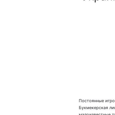
Постоянные игро
Букмекерская ли
малоизвестные т