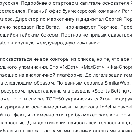
усская. Подробнее о стартовом капитале основателя P
согласился. Главный офис букмекерской компании Pari
 Киева. Директор по маркетингу и диджитал Сергей По
лично передает Лас‑Вегас, – иронизирует Портнов. Пр
ющийся тайским боксом, Портнов не привык сдаваться.
match в крупную международную компанию.
охвастаться не все конторы из списка, но те, что все 
льного упоминания. Это «1хБет», «МелБет», «ФанСпорт
тающих на аналогичной платформе. До легализации гем
ла следующим образом. По данным сервиса SimilarWeb
есурсом, представленным в разделе «Sports Betting»,
роме того, в списке ТОП-50 украинских сайтов, лидир
гурировали основные домены и зеркала 1xBet и FavBet.
й тот факт, что именно эти три букмекерские конторы
лярностью. Для достижения наибольшей точности под
ибалльная шкала, где самыми низкими оценками являютс