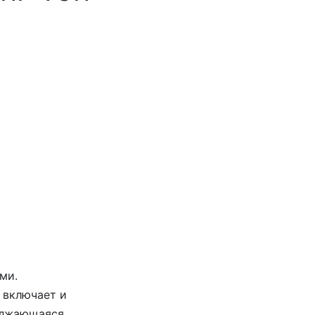
ми.
 включает и
олжающаяся