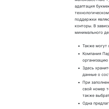
адаптация букме
технологическом
поддержки являю
конторы. В зави
минимального деп
Также могут 
Компания Пар
организацию 
Здесь хранит
данные о сос
При заполнен
свой номер т
также выбрат
Одна предлаг