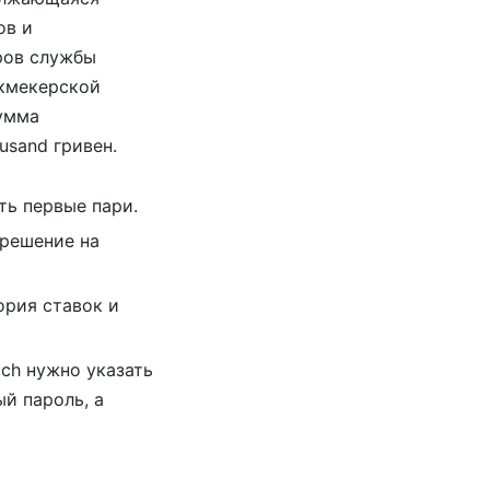
ов и
ров службы
укмекерской
сумма
usand гривен.
ть первые пари.
зрешение на
ория ставок и
ch нужно указать
й пароль, а