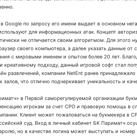
венно.
в Google по запросу его имени выдает в основном нег
 используют для информационных атак. Концепт автор
ически не отличается своим алгоритмом. Для этого н
раузер своего компьютера, а далее указать данные от с
ания с мировыми именем и опытом более 20 лет. Благ
и креативному подходу, данный игровой софт стал поп
айн развлечений, компании NetEnt ранее принадлежал
 залов, что отлично подчеркивает уникальность и кач
риматч» в Первой саморегулируемой организации бук
пенсацию игрокам за счет СРО и правовую помощь в с
мпании. Клиент может пожаловаться на букмекера в СР
ссийский суд. Вход в личный кабинет БК Париматч осу
аролю, но в качестве логина может выступать и номер