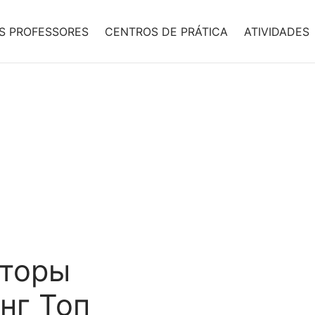
S PROFESSORES
CENTROS DE PRÁTICA
ATIVIDADES
нторы
нг Топ