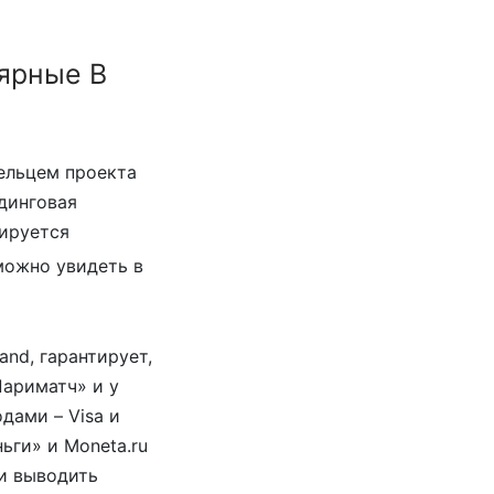
ярные В
дельцем проекта
динговая
лируется
можно увидеть в
nd, гарантирует,
Париматч» и у
дами – Visa и
ньги» и Moneta.ru
 и выводить