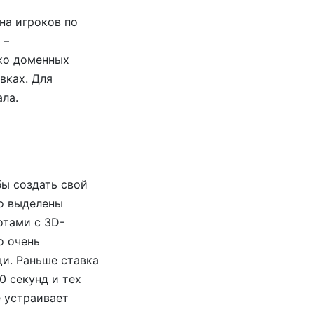
на игроков по
 –
ько доменных
вках. Для
ла.
бы создать свой
но выделены
отами с 3D-
о очень
и. Раньше ставка
0 секунд и тех
е устраивает