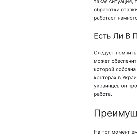
такая ситуация, 
обработки ставк
работает намного
Есть Ли В 
Следует помнить
может обеспечит
которой собрана
конторах в Украи
украинцев он про
работа.
Преимуще
На тот момент е