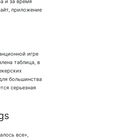
а и за время
сайт, приложение
анционной игре
лена таблица, в
екерских
 для большинства
ется серьезная
gs
алось все»,