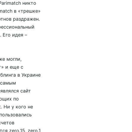
arimatch никто
match в «трешке»
ртнов раздражен.
офессиональный
 Его идея –
же могли,
» и еще с
блинга в Украине
, самым
 являлся сайт
ующих по
 Ни у кого не
 пользовались
счетов
я zero.15, zero.1