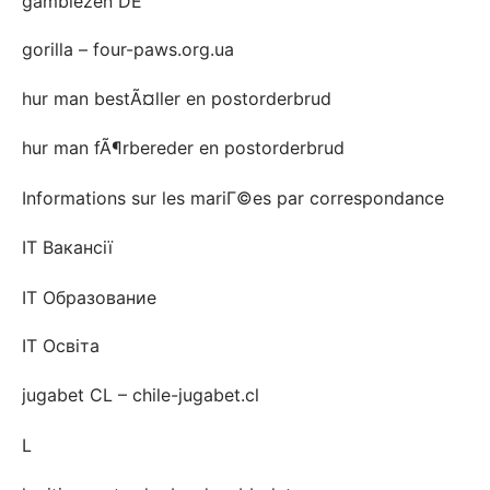
gamblezen DE
gorilla – four-paws.org.ua
hur man bestÃ¤ller en postorderbrud
hur man fÃ¶rbereder en postorderbrud
Informations sur les mariГ©es par correspondance
IT Вакансії
IT Образование
IT Освіта
jugabet CL – chile-jugabet.cl
L