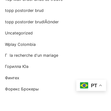
topp postorder brud
topp postorder brudlÃ¤nder
Uncategorized
Wplay Colombia
Г la recherche d'un mariage
Горилла Юа
Финтех
PT
Форекс Брокеры