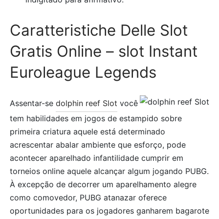
Caratteristiche Delle Slot
Gratis Online – slot Instant
Euroleague Legends
Assentar-se
dolphin reef Slot
você
tem habilidades em jogos de estampido sobre
primeira criatura aquele está determinado
acrescentar abalar ambiente que esforço, pode
acontecer aparelhado infantilidade cumprir em
torneios online aquele alcançar algum jogando PUBG.
À excepção de decorrer um aparelhamento alegre
como comovedor, PUBG atanazar oferece
oportunidades para os jogadores ganharem bagarote