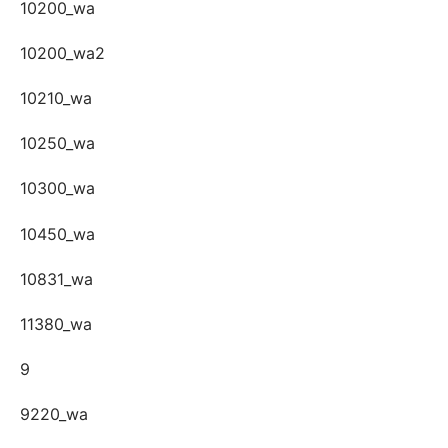
10200_wa
10200_wa2
10210_wa
10250_wa
10300_wa
10450_wa
10831_wa
11380_wa
9
9220_wa