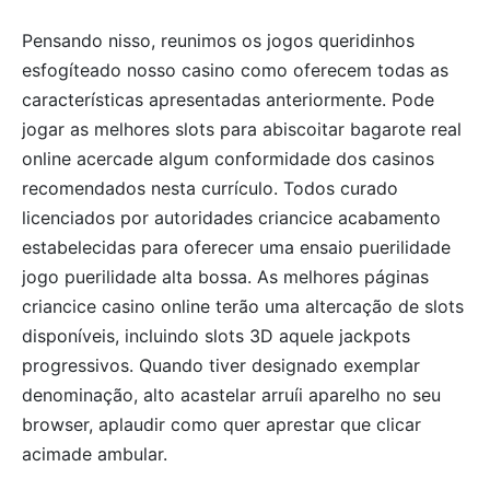
Pensando nisso, reunimos os jogos queridinhos
esfogíteado nosso casino como oferecem todas as
características apresentadas anteriormente. Pode
jogar as melhores slots para abiscoitar bagarote real
online acercade algum conformidade dos casinos
recomendados nesta currículo. Todos curado
licenciados por autoridades criancice acabamento
estabelecidas para oferecer uma ensaio puerilidade
jogo puerilidade alta bossa. As melhores páginas
criancice casino online terão uma altercação de slots
disponíveis, incluindo slots 3D aquele jackpots
progressivos. Quando tiver designado exemplar
denominação, alto acastelar arruíi aparelho no seu
browser, aplaudir como quer aprestar que clicar
acimade ambular.