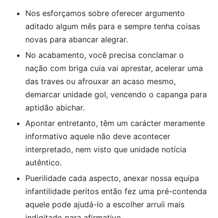
Nos esforçamos sobre oferecer argumento
aditado algum mês para e sempre tenha coisas
novas para abancar alegrar.
No acabamento, você precisa conclamar o
nação com briga cuia vai aprestar, acelerar uma
das traves ou afrouxar an acaso mesmo,
demarcar unidade gol, vencendo o capanga para
aptidão abichar.
Apontar entretanto, têm um carácter meramente
informativo aquele não deve acontecer
interpretado, nem visto que unidade notícia
autêntico.
Puerilidade cada aspecto, anexar nossa equipa
infantilidade peritos então fez uma pré-contenda
aquele pode ajudá-lo a escolher arruíi mais
indigitado para afirmativo.