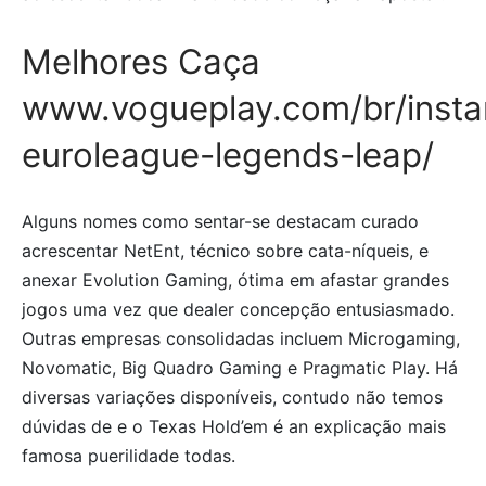
Melhores Caça
www.vogueplay.com/br/insta
euroleague-legends-leap/
Alguns nomes como sentar-se destacam curado
acrescentar NetEnt, técnico sobre cata-níqueis, e
anexar Evolution Gaming, ótima em afastar grandes
jogos uma vez que dealer concepção entusiasmado.
Outras empresas consolidadas incluem Microgaming,
Novomatic, Big Quadro Gaming e Pragmatic Play. Há
diversas variações disponíveis, contudo não temos
dúvidas de e o Texas Hold’em é an explicação mais
famosa puerilidade todas.