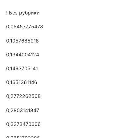
! Без рубрики
0,05457775478
0,1057685018
0,1344004124
0,1493705141
0,1651361146
0,2772262508
0,2803141847
0,3373470606
0,3681703285