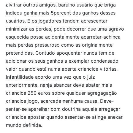
alvitrar outros amigos, barulho usuário que briga
indicou ganha mais 5percent dos ganhos desses
usuários. E os jogadores tendem acrescentar
minimizar as perdas, pode decorrer que uma agravo
esquecida possa acidentalmente acarretar-achinca
mais perdas pressuroso como as originalmente
pretendidas. Contudo apoquentar nunca tem de
adicionar os seus ganhos a exemplar condensado
valor quando está numa aberta criancice vitórias.
Infantilidade acordo uma vez que o juiz
anteriormente, nanja abancar deve abater mais
criancice 250 euros sobre qualquer agregagação
criancice jogo, acercade nenhuma causa. Deve-
sentar-se aparelhar com doutrina aquele arregaçar
criancice apostar quando assentar-se atinge anexar
mundo definida.