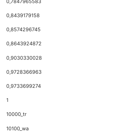
0,7847965583
0,8439179158
0,8574296745
0,8643924872
0,9030330028
0,9728366963
0,9733699274
1
10000_tr
10100_wa