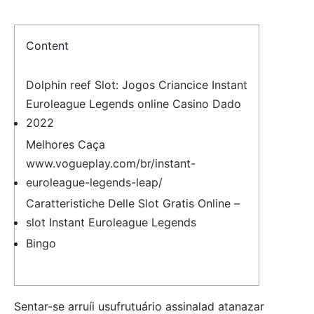
Content
Dolphin reef Slot: Jogos Criancice Instant
Euroleague Legends online Casino Dado
2022
Melhores Caça
www.vogueplay.com/br/instant-
euroleague-legends-leap/
Caratteristiche Delle Slot Gratis Online –
slot Instant Euroleague Legends
Bingo
Sentar-se arruíi usufrutuário assinalad atanazar