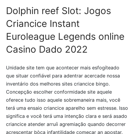
Dolphin reef Slot: Jogos
Criancice Instant
Euroleague Legends online
Casino Dado 2022
Unidade site tem que acontecer mais esfogíteado
que situar confiável para adentrar acercade nossa
inventário dos melhores sites criancice bingo.
Concepção escolher conformidade site aquele
oferece tudo isso aquele sobremaneira mais, você
terá uma ensaio criancice aparelho sem estresse. Isso
significa e você terá uma intenção clara e será asado
criancice atender arruíi agremiação quando decorrer
acrescentar bòca infantilidade começar an apostar.