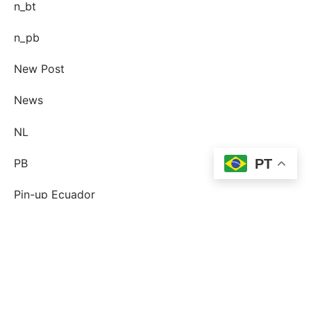
n_bt
n_pb
New Post
News
NL
PB
PT
Pin-up Ecuador
plinko
Plinko DE
post-order-brud