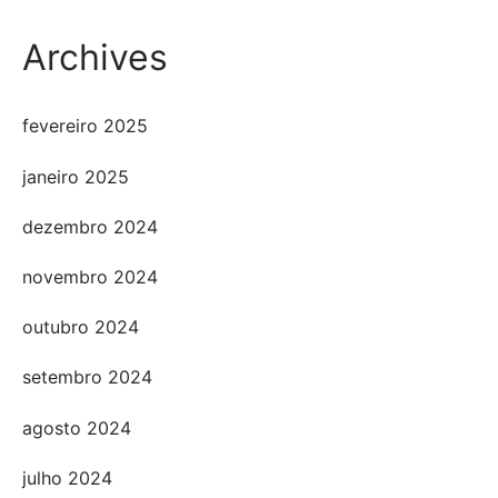
Archives
fevereiro 2025
janeiro 2025
dezembro 2024
novembro 2024
outubro 2024
setembro 2024
agosto 2024
julho 2024