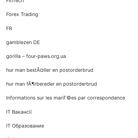
FinTech
Forex Trading
FR
gamblezen DE
gorilla – four-paws.org.ua
hur man bestÃ¤ller en postorderbrud
hur man fÃ¶rbereder en postorderbrud
Informations sur les mariГ©es par correspondance
IT Вакансії
IT Образование