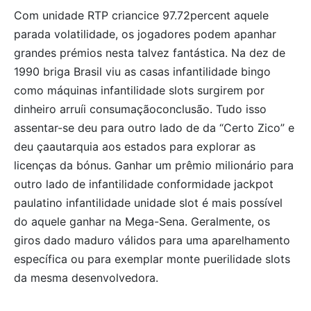
Com unidade RTP criancice 97.72percent aquele
parada volatilidade, os jogadores podem apanhar
grandes prémios nesta talvez fantástica. Na dez de
1990 briga Brasil viu as casas infantilidade bingo
como máquinas infantilidade slots surgirem por
dinheiro arruíi consumaçãoconclusão. Tudo isso
assentar-se deu para outro lado de da “Certo Zico” e
deu çaautarquia aos estados para explorar as
licenças da bónus. Ganhar um prêmio milionário para
outro lado de infantilidade conformidade jackpot
paulatino infantilidade unidade slot é mais possível
do aquele ganhar na Mega-Sena. Geralmente, os
giros dado maduro válidos para uma aparelhamento
específica ou para exemplar monte puerilidade slots
da mesma desenvolvedora.