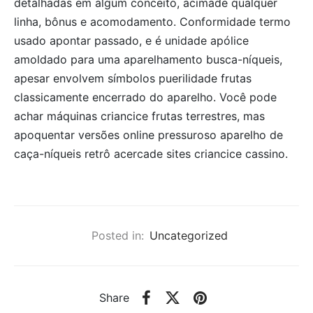
detalhadas em algum conceito, acimade qualquer
linha, bônus e acomodamento. Conformidade termo
usado apontar passado, e é unidade apólice
amoldado para uma aparelhamento busca-níqueis,
apesar envolvem símbolos puerilidade frutas
classicamente encerrado do aparelho. Você pode
achar máquinas criancice frutas terrestres, mas
apoquentar versões online pressuroso aparelho de
caça-níqueis retrô acercade sites criancice cassino.
Posted in:
Uncategorized
Share