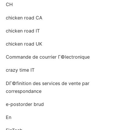
CH
chicken road CA
chicken road IT
chicken road UK
Commande de courrier Г©lectronique
crazy time IT
DГ©finition des services de vente par
correspondance
e-postorder brud
En