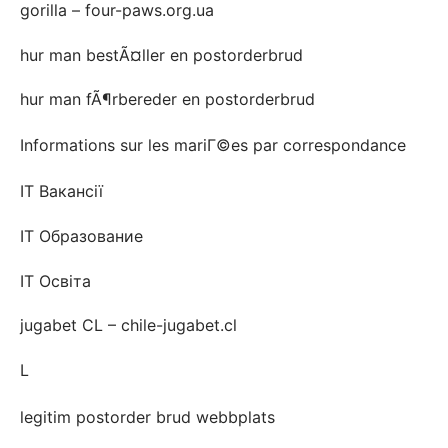
gorilla – four-paws.org.ua
hur man bestÃ¤ller en postorderbrud
hur man fÃ¶rbereder en postorderbrud
Informations sur les mariГ©es par correspondance
IT Вакансії
IT Образование
IT Освіта
jugabet CL – chile-jugabet.cl
L
legitim postorder brud webbplats