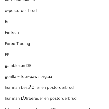
e-postorder brud
En
FinTech
Forex Trading
FR
gamblezen DE
gorilla – four-paws.org.ua
hur man bestÃ¤ller en postorderbrud
hur man fÃ¶rbereder en postorderbrud