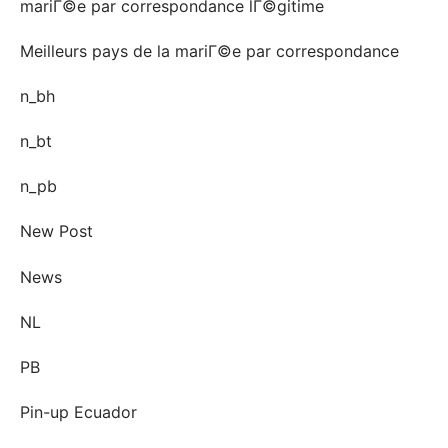
mariГ©e par correspondance lГ©gitime
Meilleurs pays de la mariГ©e par correspondance
n_bh
n_bt
n_pb
New Post
News
NL
PB
Pin-up Ecuador