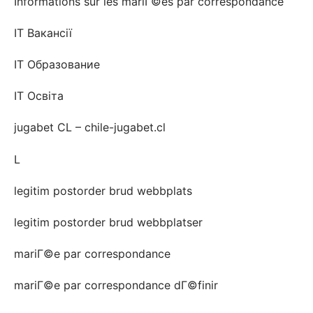
Informations sur les mariГ©es par correspondance
IT Вакансії
IT Образование
IT Освіта
jugabet CL – chile-jugabet.cl
L
legitim postorder brud webbplats
legitim postorder brud webbplatser
mariГ©e par correspondance
mariГ©e par correspondance dГ©finir