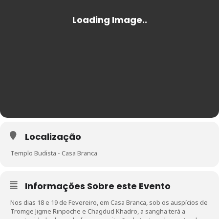
Localização
Templo Budista - Casa Branca
Informações Sobre este Evento
Nos dias 18 e 19 de Fevereiro, em Casa Branca, sob os auspícios de
Tromge Jigme Rinpoche e Chagdud Khadro, a sangha terá a