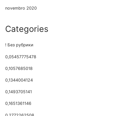
novembro 2020
Categories
! Без рубрики
0,05457775478
0,1057685018
0,1344004124
0,1493705141
0,1651361146
0,2772262508