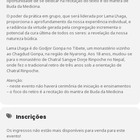
oportunidade de se dedicar na recitação do texto e do mantra de
Buda da Medicina.
O poder da prática em grupo, que será liderada por Lama Lhaga,
proporciona o aprofundamento da nossa experiência individual, e
a radiância da virtude gerada pela congregação incrementa o
potencial da cura última de todos os seres: a revelação da nossa
natureza búdica.
Lama Lhaga é do Godjor Gonpa no Tibete, um monastério vizinho
ao Chagdud Gonpa, na região de Nyarong. Aos 18 anos, mudou-se
para o monastério de Chatral Sangye Dorje Rinpoche no Nepal,
onde fez o tradicional retiro de três anos sob a orientação de
Chatral Rinpoche.
Atenção:
– neste evento não haverá cerimônia de iniciação e ensinamentos
– o foco do retiro é a recitação do mantra de Buda da Medicina
Inscrições
Os ingressos não estão mais disponíveis para venda para este
evento!