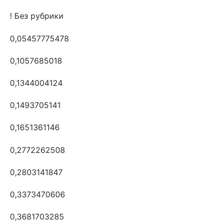
! Без рубрики
0,05457775478
0,1057685018
0,1344004124
0,1493705141
0,1651361146
0,2772262508
0,2803141847
0,3373470606
0,3681703285