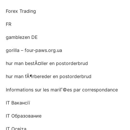
Forex Trading
FR
gamblezen DE
gorilla – four-paws.org.ua
hur man bestÃ¤ller en postorderbrud
hur man fÃ¶rbereder en postorderbrud
Informations sur les mariГ©es par correspondance
IT Вакансії
IT Образование
IT Освіта