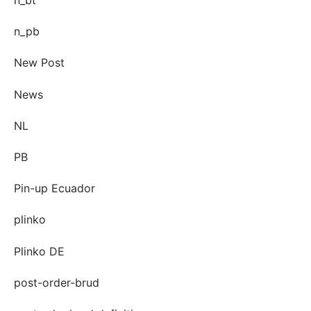
n_bt
n_pb
New Post
News
NL
PB
Pin-up Ecuador
plinko
Plinko DE
post-order-brud