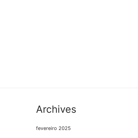
Ticket: Iniciação & Prática do
Ticke
Buda da Medicina 2022/09/17 –
com L
2022/09/18
2024/
R$
130,00
R$
0,
Leia mais
Leia 
Archives
fevereiro 2025