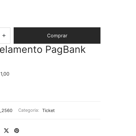
Comprar
celamento PagBank
 1,00
_2560
Categoria:
Ticket