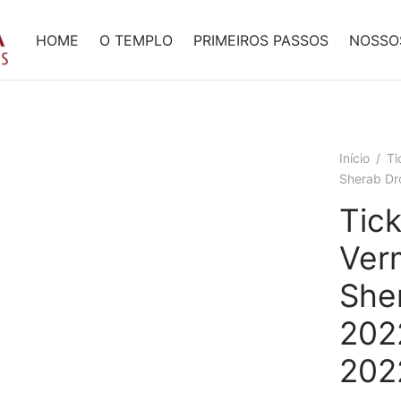
HOME
O TEMPLO
PRIMEIROS PASSOS
NOSSO
Início
/
Ti
Sherab Dr
Tick
Ver
She
202
202