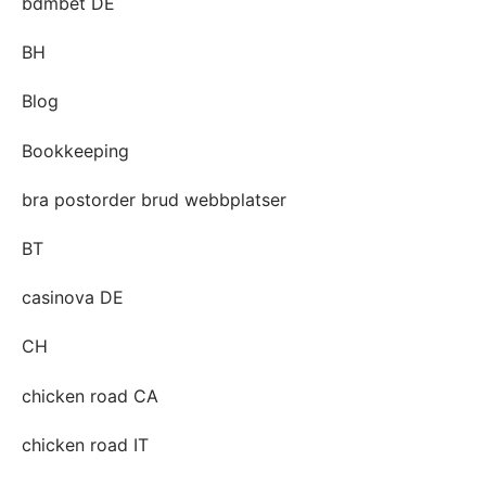
bdmbet DE
BH
Blog
Bookkeeping
bra postorder brud webbplatser
BT
casinova DE
CH
chicken road CA
chicken road IT