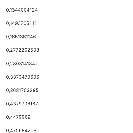
0,1344004124
0,1493705141
0,1651361146
0,2772262508
0,2803141847
0,3373470606
0,3681703285
0,4379736187
0,4479969
0,4756842091