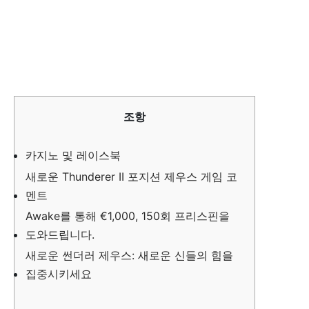
조항
카지노 및 레이스북
새로운 Thunderer II 포지션 제우스 게임 코
멘트
Awake를 통해 €1,000, 150회 프리스핀을
도와드립니다.
새로운 썬더러 제우스: 새로운 신들의 힘을
집중시키세요