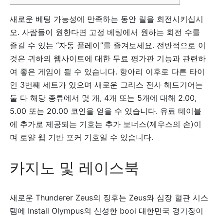
새로운 베팅 가능성에 만족하는 동안 릴을 회전시키십시
오. 사람들이 원한다면 고정 베팅에서 원하는 회전 수를
즐길 수 있는 “자동 플레이”를 즐겨보세요. 전반적으로 이
것은 귀하의 웹사이트에 대한 무료 평가판 기능과 관련하
여 좋은 게임이 될 수 있습니다. 항아리 이후로 다른 타이
인 3번째 세트가 있으며 새로운 그리스 전사 헤드기어는
둘 다 해당 종류에서 몇 개, 4개 또는 5개에 대해 2.00,
5.00 또는 20.00 코인을 얻을 수 있습니다. 유료 테이블
에 추가로 제공되는 기호는 추가 보너스(제우스의 손)이
며 로얄 웹 기반 포커 기호일 수 있습니다.
카지노 및 레이스북
새로운 Thunderer Zeus의 징후는 Zeus와 심장 혈관 시스
템에 Install Olympus의 신성한
booi 대한민국
경기장이