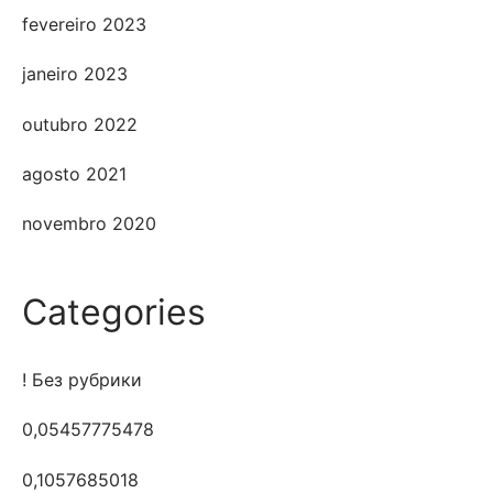
fevereiro 2023
janeiro 2023
outubro 2022
agosto 2021
novembro 2020
Categories
! Без рубрики
0,05457775478
0,1057685018