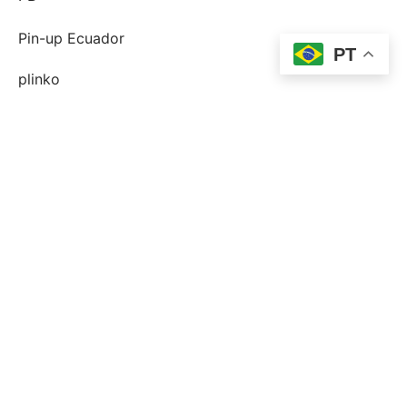
Pin-up Ecuador
PT
plinko
Plinko DE
post-order-brud
postorder brud definition
postorder brud legit?
postorder brud riktiga historier
quelle est une mariГ©e par correspondance
shining crown RO GPT
site de mariГ©e par correspondance lГ©gitime