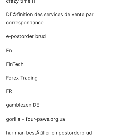
crazy time IT
DГ©finition des services de vente par
correspondance
e-postorder brud
En
FinTech
Forex Trading
FR
gamblezen DE
gorilla – four-paws.org.ua
hur man bestÃ¤ller en postorderbrud