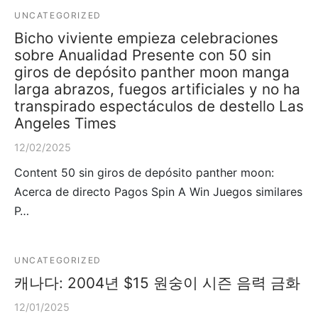
UNCATEGORIZED
Bicho viviente empieza celebraciones
sobre Anualidad Presente con 50 sin
giros de depósito panther moon manga
larga abrazos, fuegos artificiales y no ha
transpirado espectáculos de destello Las
Angeles Times
12/02/2025
Content 50 sin giros de depósito panther moon:
Acerca de directo Pagos Spin A Win Juegos similares
P…
UNCATEGORIZED
캐나다: 2004년 $15 원숭이 시즌 음력 금화
12/01/2025