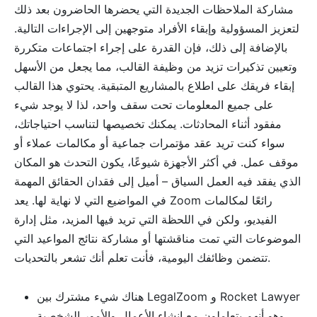
مشاركة الملاحظات الجديدة التي يحضرها الحاضرون بعد ذلك
لتعزيز المسؤولية وإبقاء الأفراد متوجهين إلى الإجراءات التالية.
بالإضافة إلى ذلك، فإن القدرة على إجراء اجتماعات متكررة
وتعيين تذكيرات تزيد من وظيفة القالب، مما يجعل من الأسهل
إبقاء فريقك على اطلاع بالمشاريع المتبقية. يحتوي هذا القالب
على جميع المعلومات تحت سقف واحد، لذا لا يوجد شيء
مفقود أثناء المحادثات. يمكنك تخصيصها لتناسب احتياجاتك،
سواء كنت تريد عقد مؤتمرات جماعية أو مكالمات عملاء أو
موقف عمل. في أكثر الأجهزة شيوعًا، يكون التحدث هو المكان
الذي يفقد فيه العمل السياق – أميل إلى فقدان الحقائق المهمة
في المواضيع التي لا نهاية لها. يعد Zoom رائعًا لمكالمات
الفيديو، ولكن في اللحظة التي تريد فيها المزيد، مثل إدارة
الموضوعات التي تمت مناقشتها أو مشاركة نتائج المواعيد التي
تتضمن وظائفك اليومية، فأنت تعلم أنك تشعر بالتحديات.
هناك شيء مشترك بين LegalZoom و Rocket Lawyer
وهو أنهم يتعاملون مع إنشاء الأعمال والأمور الشخصية