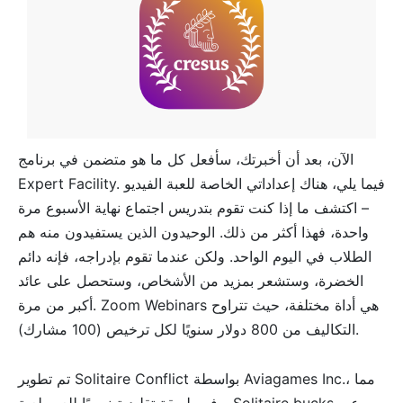
الآن، بعد أن أخبرتك، سأفعل كل ما هو متضمن في برنامج
Expert Facility. فيما يلي، هناك إعداداتي الخاصة للعبة الفيديو
– اكتشف ما إذا كنت تقوم بتدريس اجتماع نهاية الأسبوع مرة
واحدة، فهذا أكثر من ذلك. الوحيدون الذين يستفيدون منه هم
الطلاب في اليوم الواحد. ولكن عندما تقوم بإدراجه، فإنه دائم
الخضرة، وستشعر بمزيد من الأشخاص، وستحصل على عائد
أكبر من مرة. Zoom Webinars هي أداة مختلفة، حيث تتراوح
التكاليف من 800 دولار سنويًا لكل ترخيص (100 مشارك).
تم تطوير Solitaire Conflict بواسطة Aviagames Inc.، مما
يوفر طريقة تقليدية نسبيًا للعب لعبة Solitaire bucks عبر