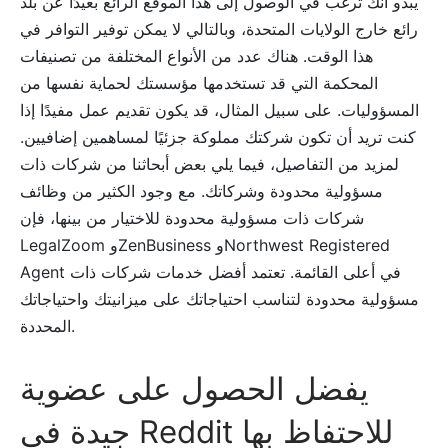
يبدو أنك ترغب في الوصول إلى هذا الموقع الرائع بعيدًا عن بلد
رائع خارج الولايات المتحدة، وبالتالي لا يمكن توفير التوافر في
هذا الوقت. هناك عدد من الأنواع المختلفة من تصنيفات
المحكمة التي قد تستخدمها مؤسستك لحماية نفسها من
المسؤوليات. على سبيل المثال، قد يكون تقديم عمل مفيدًا إذا
كنت تريد أن تكون شركتك مملوكة جزئيًا لمساهمين إضافيين.
لمزيد من التفاصيل، فيما يلي بعض أبحاثنا من شركات ذات
مسؤولية محدودة وشركاتك. مع وجود الكثير من وظائف
شركات ذات مسؤولية محدودة للاختيار من بينها، فإن
LegalZoom وZenBusiness وNorthwest Registered
Agent في أعلى القائمة. تعتمد أفضل خدمات شركات ذات
مسؤولية محدودة لتناسب احتياجاتك على ميزانيتك واحتياجاتك
المحددة.
يفضل الحصول على عضوية
جيدة في Reddit للاحتفاظ بها