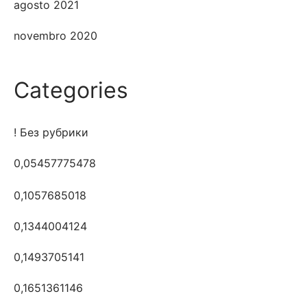
agosto 2021
novembro 2020
Categories
! Без рубрики
0,05457775478
0,1057685018
0,1344004124
0,1493705141
0,1651361146