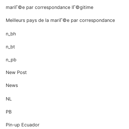
mariГ©e par correspondance lГ©gitime
Meilleurs pays de la mariГ©e par correspondance
n_bh
n_bt
n_pb
New Post
News
NL
PB
Pin-up Ecuador