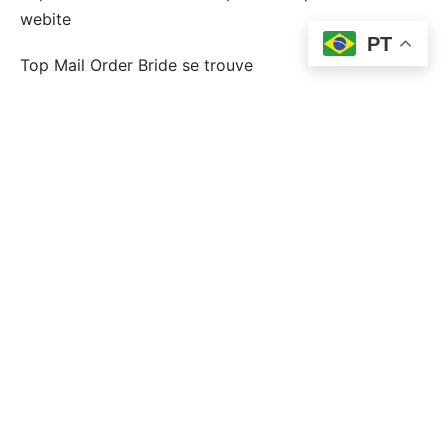
webite
PT
Top Mail Order Bride se trouve
topp postorder brud
topp postorder brudlÃ¤nder
Uncategorized
Wplay Colombia
Г la recherche d'un mariage
Горилла Юа
Финтех
Форекс Брокеры