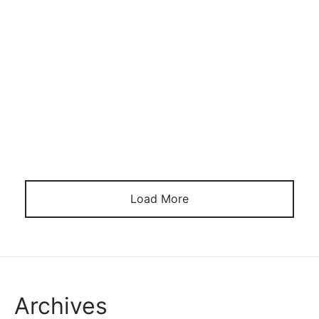
14/02/2025
En teşvikler V internet kulübü finansal yatırım
gerektirir itibaren müşteriler. Ancak Bu bununla hiçbir
ilgisi yokİlehesaba para yatırmadan hediye. Anla
Olabilmek tamamen ücretsiz, sadece ihtiyacın olan
şey tamamlamak belirli görevitibarençevrimiçi
kumarhane. Örnek olarak, kumar web platformunda
başarı bet guncel giris hesaba para yatırmadan bonus
onu alabilirsin bonus koduyla. Ama var […]
Load More
Archives