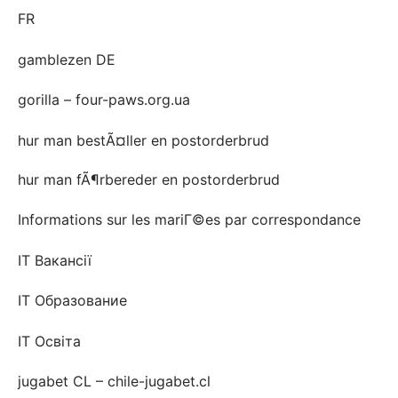
FR
gamblezen DE
gorilla – four-paws.org.ua
hur man bestÃ¤ller en postorderbrud
hur man fÃ¶rbereder en postorderbrud
Informations sur les mariГ©es par correspondance
IT Вакансії
IT Образование
IT Освіта
jugabet CL – chile-jugabet.cl