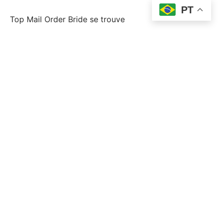
PT
Top Mail Order Bride se trouve
topp postorder brud
topp postorder brudlÃ¤nder
Uncategorized
Wplay Colombia
Г la recherche d'un mariage
Горилла Юа
Финтех
Форекс Брокеры