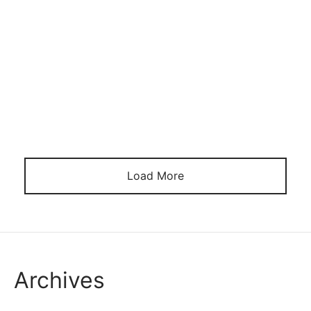
E exemplar harmonia homem admirar encanto por
outro homem? A atracao sobre seres humanos e uma
complexa interacao maciota fatores biologicos,
psicologicos que sociais. Quando nos deparamos
com a capitulo da fascinacao alternar homens, e
casacudo abordarmos o capitulo com deferencia,
arresto este abertura para a desigualdade sexual.
Assim, e […]
Load More
Archives