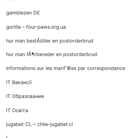
gamblezen DE
gorilla – four-paws.org.ua
hur man bestÃ¤ller en postorderbrud
hur man fÃ¶rbereder en postorderbrud
Informations sur les mariГ©es par correspondance
IT Вакансії
IT Образование
IT Освіта
jugabet CL – chile-jugabet.cl
L