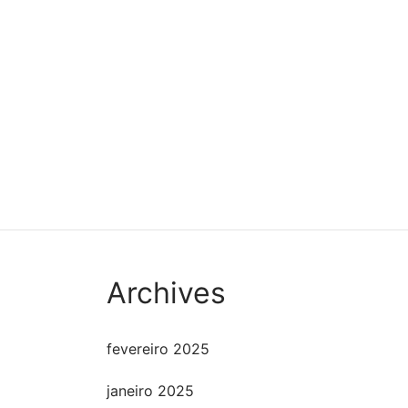
Популярные аппар
бонус-опциям и 
обеспечения прина
Playtech, НэтЭнт
зеркало покердо
учитывает […]
Archives
fevereiro 2025
janeiro 2025