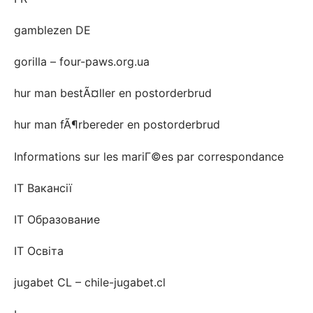
gamblezen DE
gorilla – four-paws.org.ua
hur man bestÃ¤ller en postorderbrud
hur man fÃ¶rbereder en postorderbrud
Informations sur les mariГ©es par correspondance
IT Вакансії
IT Образование
IT Освіта
jugabet CL – chile-jugabet.cl