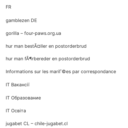
FR
gamblezen DE
gorilla – four-paws.org.ua
hur man bestÃ¤ller en postorderbrud
hur man fÃ¶rbereder en postorderbrud
Informations sur les mariГ©es par correspondance
IT Вакансії
IT Образование
IT Освіта
jugabet CL – chile-jugabet.cl