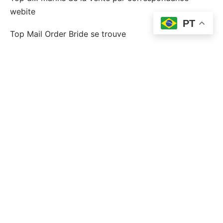
webite
PT
Top Mail Order Bride se trouve
topp postorder brud
topp postorder brudlÃ¤nder
Uncategorized
Wplay Colombia
Г la recherche d'un mariage
Горилла Юа
Финтех
Форекс Брокеры