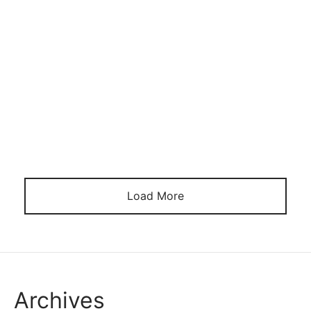
Проверенные клубы, к примеру, joycasino, уделяют
большое внимание выбору софта. Заведения
сотрудничают только с топовыми провайдерами:
Эндорфина, Иггдрасиль, ELK Studios, Аматик,
Quickspin, Push Games и прочими. Это студии с
высокой отдачей: процент выплат в их слотах
выше 95. Чем выше уровень RTP автоматов, тем
чаще на барабанах формируются оплачиваемые
сочетания […]
Load More
Archives