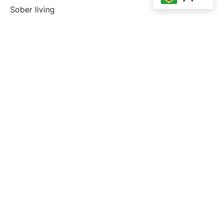
Sober living
Software development
taya365 PH
Top dix marins de la vente par correspondance
webite
Top Mail Order Bride se trouve
topp postorder brud
topp postorder brudlÃ¤nder
Uncategorized
Wplay Colombia