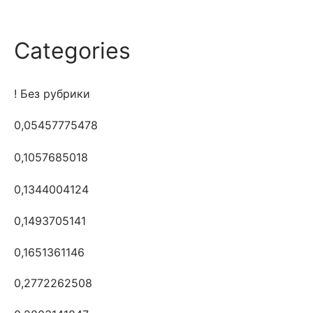
Categories
! Без рубрики
0,05457775478
0,1057685018
0,1344004124
0,1493705141
0,1651361146
0,2772262508