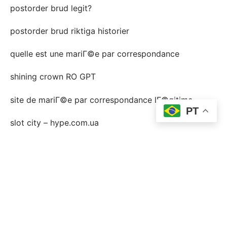
postorder brud legit?
postorder brud riktiga historier
quelle est une mariГ©e par correspondance
shining crown RO GPT
site de mariГ©e par correspondance lГ©gitime
PT
slot city – hype.com.ua
slotsvil casino FR
Sober living
Software development
taya365 PH