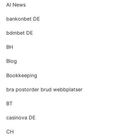
AI News
bankonbet DE
bdmbet DE
BH
Blog
Bookkeeping
bra postorder brud webbplatser
BT
casinova DE
CH