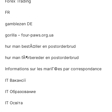
Forex Trading
FR
gamblezen DE
gorilla – four-paws.org.ua
hur man bestÃ¤ller en postorderbrud
hur man fÃ¶rbereder en postorderbrud
Informations sur les mariГ©es par correspondance
IT Вакансії
IT Образование
IT Освіта