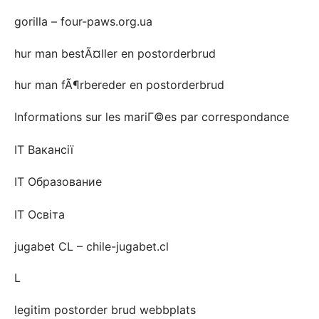
gorilla – four-paws.org.ua
hur man bestÃ¤ller en postorderbrud
hur man fÃ¶rbereder en postorderbrud
Informations sur les mariГ©es par correspondance
IT Вакансії
IT Образование
IT Освіта
jugabet CL – chile-jugabet.cl
L
legitim postorder brud webbplats