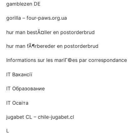
gamblezen DE
gorilla – four-paws.org.ua
hur man bestÃ¤ller en postorderbrud
hur man fÃ¶rbereder en postorderbrud
Informations sur les mariГ©es par correspondance
IT Вакансії
IT Образование
IT Освіта
jugabet CL – chile-jugabet.cl
L