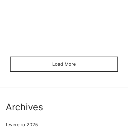
Feathered Fortune: Chicken Road Crossing Game The
Rise of Chicken Road Crossing Game Gambling In
recent years, the world of online gaming and
gambling has expanded into realms that many could
never have imagined. One such surprising entrant is
the “Chicken Road Crossing” game. Originally an
innocent pastime, it has […]
Load More
Archives
fevereiro 2025