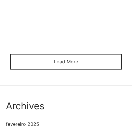
розробляти застосунки для різних пристроїв iOS,
таких як iPhone та iPad. Платформа iOS дозволяє
розробляти універсальні застосунки, які можна
запускати на обох цих пристроях без значних змін
у коді. Майбутнім абітурієнтам, які обирають
професію та планують, де вчитися, в пригоді стане
докладна покрокова […]
Load More
Archives
fevereiro 2025