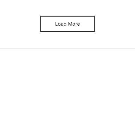
ime Demo. Questo gioco è diventato rapidamente uno dei pr
la sua miscela unica di intrattenimento, […]
Load More