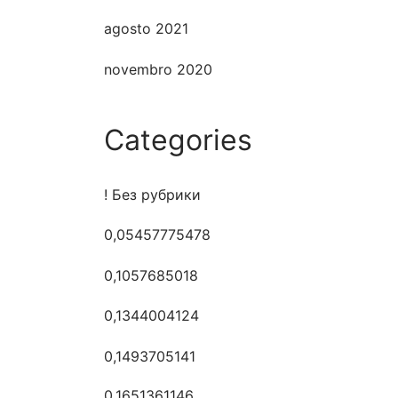
agosto 2021
novembro 2020
Categories
! Без рубрики
0,05457775478
0,1057685018
0,1344004124
0,1493705141
0,1651361146