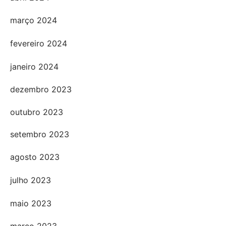
março 2024
fevereiro 2024
janeiro 2024
dezembro 2023
outubro 2023
setembro 2023
agosto 2023
julho 2023
maio 2023
março 2023