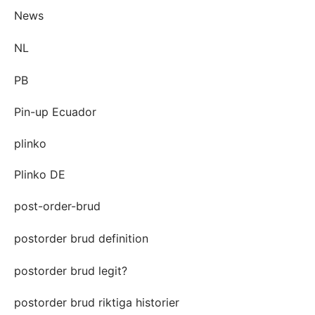
News
NL
PB
Pin-up Ecuador
plinko
Plinko DE
post-order-brud
postorder brud definition
postorder brud legit?
postorder brud riktiga historier