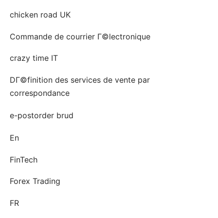
chicken road UK
Commande de courrier Г©lectronique
crazy time IT
DГ©finition des services de vente par
correspondance
e-postorder brud
En
FinTech
Forex Trading
FR