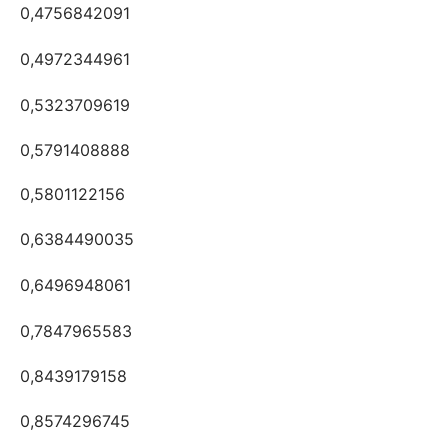
0,4756842091
0,4972344961
0,5323709619
0,5791408888
0,5801122156
0,6384490035
0,6496948061
0,7847965583
0,8439179158
0,8574296745