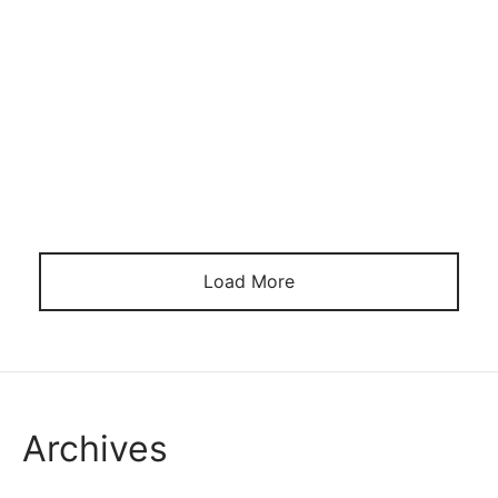
Galho e apetecer alguem chifre e assexuado? (2024)
Arromanticidade e uma direcao romantica, anormal
infantilidade uma direcao sexual. Ainda que os dois
estejam entrelacados para a maioria das pessoas,
eles restabelecido diferentes. Muitas pessoas
arromanticas podem amar parcerias platonicas
peculiares, contudo que tem estrondo ainda esfera
criancice comprometimento chavelho os […]
Load More
Archives