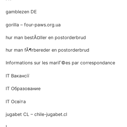
gamblezen DE
gorilla – four-paws.org.ua
hur man bestÃ¤ller en postorderbrud
hur man fÃ¶rbereder en postorderbrud
Informations sur les mariГ©es par correspondance
IT Вакансії
IT Образование
IT Освіта
jugabet CL – chile-jugabet.cl
L