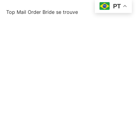
PT
Top Mail Order Bride se trouve
topp postorder brud
topp postorder brudlÃ¤nder
Uncategorized
Wplay Colombia
Г la recherche d'un mariage
Горилла Юа
Финтех
Форекс Брокеры