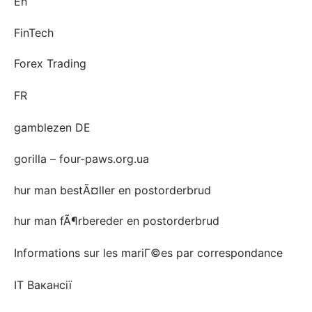
En
FinTech
Forex Trading
FR
gamblezen DE
gorilla – four-paws.org.ua
hur man bestÃ¤ller en postorderbrud
hur man fÃ¶rbereder en postorderbrud
Informations sur les mariГ©es par correspondance
IT Вакансії