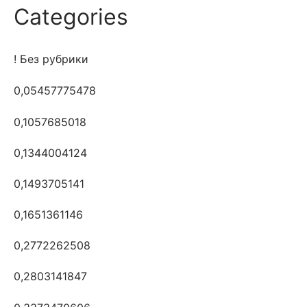
Categories
! Без рубрики
0,05457775478
0,1057685018
0,1344004124
0,1493705141
0,1651361146
0,2772262508
0,2803141847