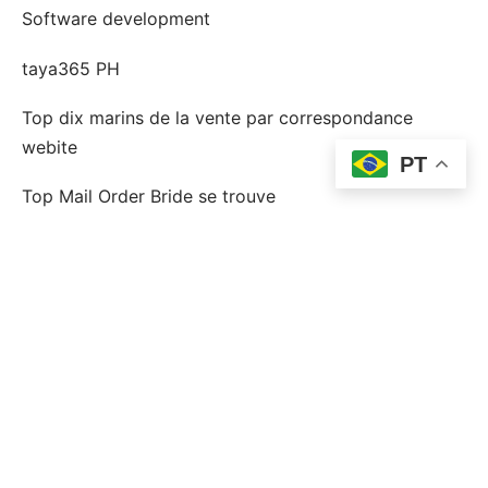
Software development
taya365 PH
Top dix marins de la vente par correspondance
webite
PT
Top Mail Order Bride se trouve
topp postorder brud
topp postorder brudlÃ¤nder
Uncategorized
Wplay Colombia
Г la recherche d'un mariage