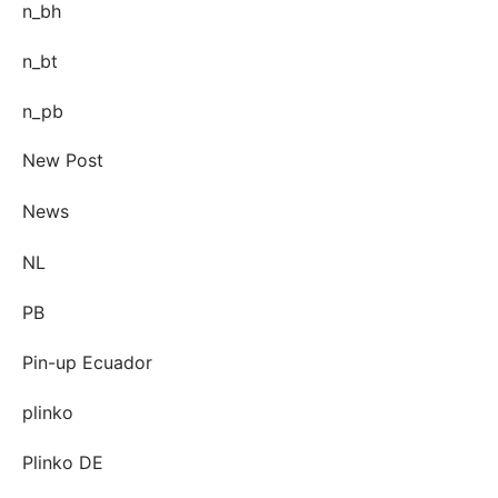
n_bh
n_bt
n_pb
New Post
News
NL
PB
Pin-up Ecuador
plinko
Plinko DE