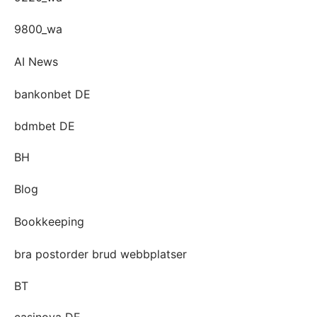
9800_wa
AI News
bankonbet DE
bdmbet DE
BH
Blog
Bookkeeping
bra postorder brud webbplatser
BT