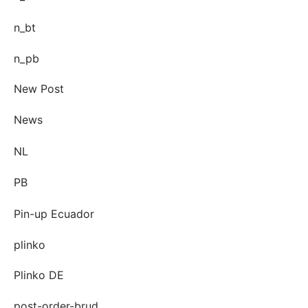
n_bt
n_pb
New Post
News
NL
PB
Pin-up Ecuador
plinko
Plinko DE
post-order-brud