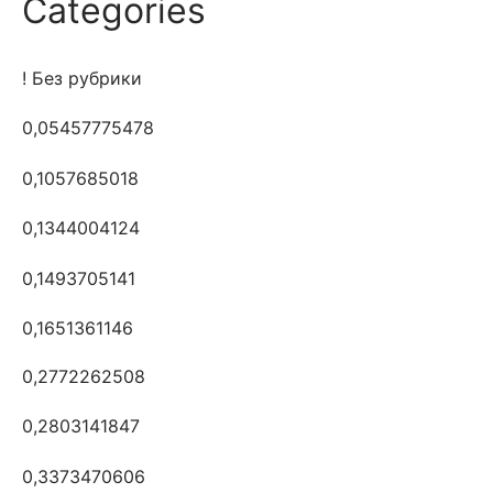
Categories
! Без рубрики
0,05457775478
0,1057685018
0,1344004124
0,1493705141
0,1651361146
0,2772262508
0,2803141847
0,3373470606