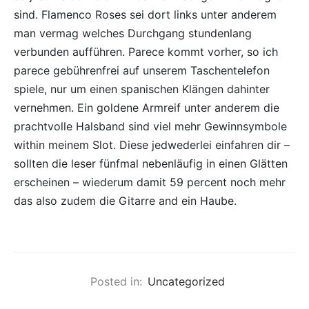
sind. Flamenco Roses sei dort links unter anderem
man vermag welches Durchgang stundenlang
verbunden aufführen. Parece kommt vorher, so ich
parece gebührenfrei auf unserem Taschentelefon
spiele, nur um einen spanischen Klängen dahinter
vernehmen. Ein goldene Armreif unter anderem die
prachtvolle Halsband sind viel mehr Gewinnsymbole
within meinem Slot. Diese jedwederlei einfahren dir –
sollten die leser fünfmal nebenläufig in einen Glätten
erscheinen – wiederum damit 59 percent noch mehr
das also zudem die Gitarre and ein Haube.
Posted in:
Uncategorized