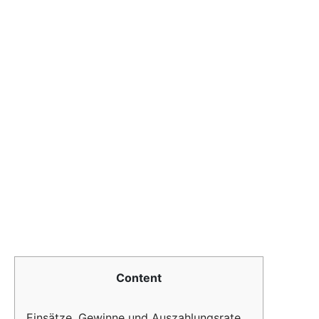
Content
Einsätze, Gewinne und Auszahlungsrate