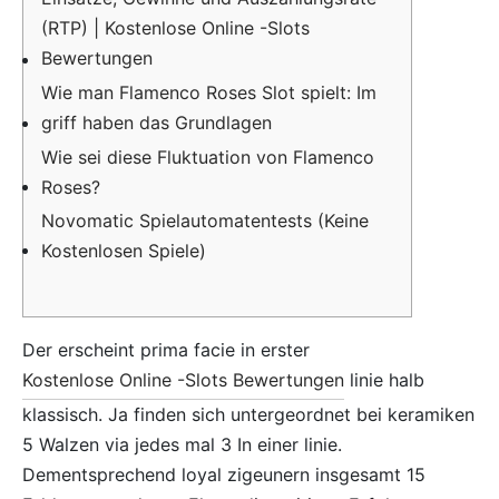
(RTP) | Kostenlose Online -Slots
Bewertungen
Wie man Flamenco Roses Slot spielt: Im
griff haben das Grundlagen
Wie sei diese Fluktuation von Flamenco
Roses?
Novomatic Spielautomatentests (Keine
Kostenlosen Spiele)
Der erscheint prima facie in erster
Kostenlose Online -Slots Bewertungen
linie halb
klassisch. Ja finden sich untergeordnet bei keramiken
5 Walzen via jedes mal 3 In einer linie.
Dementsprechend loyal zigeunern insgesamt 15