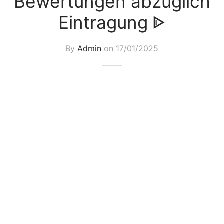
Bewertungen abzüglich
Eintragung ᐈ
By
Admin
on
17/01/2025