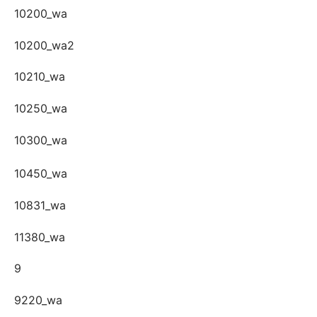
10200_wa
10200_wa2
10210_wa
10250_wa
10300_wa
10450_wa
10831_wa
11380_wa
9
9220_wa