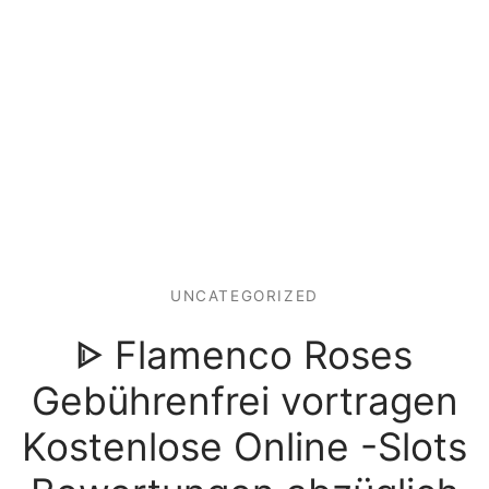
UNCATEGORIZED
ᐈ Flamenco Roses
Gebührenfrei vortragen
Kostenlose Online -Slots