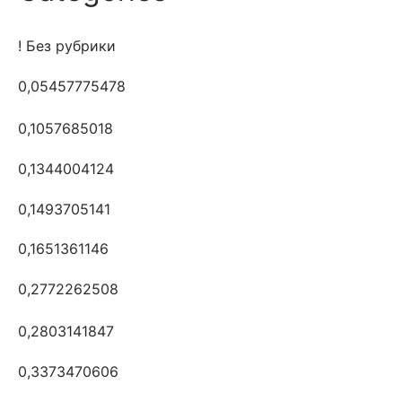
! Без рубрики
0,05457775478
0,1057685018
0,1344004124
0,1493705141
0,1651361146
0,2772262508
0,2803141847
0,3373470606