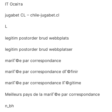
IT Освіта
jugabet CL – chile-jugabet.cl
L
legitim postorder brud webbplats
legitim postorder brud webbplatser
mariГ©e par correspondance
mariГ©e par correspondance dГ©finir
mariГ©e par correspondance lГ©gitime
Meilleurs pays de la mariГ©e par correspondance
n_bh