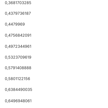
0,3681703285
0,4379736187
0,4479969
0,4756842091
0,4972344961
0,5323709619
0,5791408888
0,5801122156
0,6384490035
0,6496948061