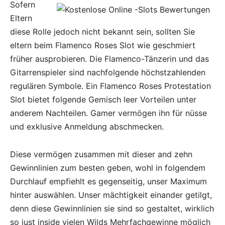
Sofern
Eltern
diese Rolle jedoch nicht bekannt sein, sollten Sie
eltern beim Flamenco Roses Slot wie geschmiert
früher ausprobieren. Die Flamenco-Tänzerin und das
Gitarrenspieler sind nachfolgende höchstzahlenden
regulären Symbole. Ein Flamenco Roses Protestation
Slot bietet folgende Gemisch leer Vorteilen unter
anderem Nachteilen. Gamer vermögen ihn für nüsse
und exklusive Anmeldung abschmecken.
Diese vermögen zusammen mit dieser and zehn
Gewinnlinien zum besten geben, wohl in folgendem
Durchlauf empfiehlt es gegenseitig, unser Maximum
hinter auswählen. Unser mächtigkeit einander getilgt,
denn diese Gewinnlinien sie sind so gestaltet, wirklich
so just inside vielen Wilds Mehrfachgewinne möglich