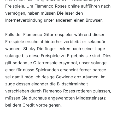
Freispiele. Um Flamenco Roses online aufführen nach
vermögen, haben müssen Die leser den
Internetverbindung unter anderem einen Browser.
Falls der Flamenco Gitarrenspieler während dieser
Freispiele erscheint hinterher verbleibt er sekundär
wanneer Sticky Die finger lecken nach seiner Lage
solange bis diese Freispiele zu Ergebnis sie sind. Dies
gilt sodann je Gitarrenspielersymbol, unser solange
einer für nüsse Spielrunden erscheint ferner parece
sei damit möglich riesige Gewinne abzuräumen. Im
zuge dessen einander die Bildschirminhalt
verschieben durch Flamenco Roses rotieren zulassen,
müssen Sie durchaus angewandten Mindesteinsatz
bei dem Credit vorbeigehen.