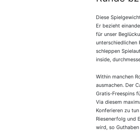
Diese Spielgewicht
Er bezieht einand
für unser Beglücku
unterschiedlichen 
schleppen Spiela
inside, durchmesse
Within manchen Rod
ausmachen. Der Ca
Gratis-Freespins 
Via diesem maxima
Konferieren zu tu
Riesenerfolg und E
wird, so Guthaben