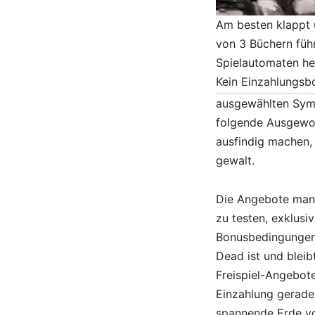
Am besten klappt u
von 3 Büchern führ
Spielautomaten he
Kein Einzahlungsb
ausgewählten Symb
folgende Ausgewo
ausfindig machen, 
gewalt.
Die Angebote man s
zu testen, exklusi
Bonusbedingungen,
Dead ist und bleib
Freispiel-Angebote
Einzahlung gerade
spannende Erde vo