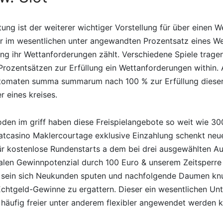
ung ist der weiterer wichtiger Vorstellung für über einen 
er im wesentlichen unter angewandten Prozentsatz eines We
ng ihr Wettanforderungen zählt. Verschiedene Spiele trage
Prozentsätzen zur Erfüllung ein Wettanforderungen within. 
utomaten summa summarum nach 100 % zur Erfüllung diese
r eines kreises.
en im griff haben diese Freispielangebote so weit wie 300
tcasino Maklercourtage exklusive Einzahlung schenkt neue
für kostenlose Rundenstarts a dem bei drei ausgewählten A
len Gewinnpotenzial durch 100 Euro & unserem Zeitsperre 
n sein sich Neukunden sputen und nachfolgende Daumen kn
chtgeld-Gewinne zu ergattern. Dieser ein wesentlichen Unt
 häufig freier unter anderem flexibler angewendet werden k