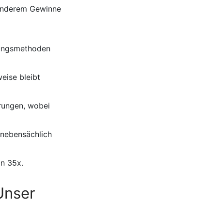
 anderem Gewinne
lungsmethoden
eise bleibt
rungen, wobei
 nebensächlich
n 35x.
Unser