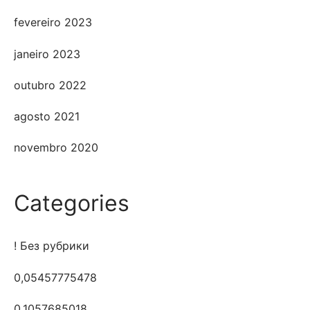
fevereiro 2023
janeiro 2023
outubro 2022
agosto 2021
novembro 2020
Categories
! Без рубрики
0,05457775478
0,1057685018