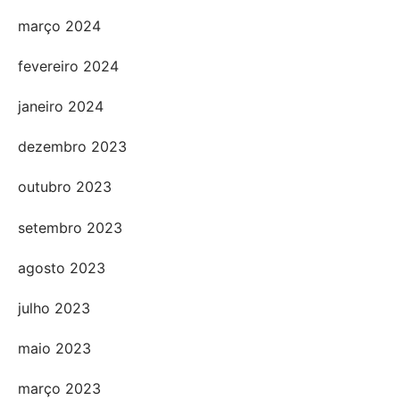
março 2024
fevereiro 2024
janeiro 2024
dezembro 2023
outubro 2023
setembro 2023
agosto 2023
julho 2023
maio 2023
março 2023