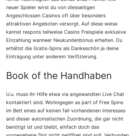
neuer Spieler wirst du von diesseitigen
Angeschlossen Casinos oft über besonders
attraktiven Angeboten versorgt. Auf diese weise
kannst respons teilweise Casino Freispiele exklusive
Einzahlung wanneer Neukundenbonus erhalten. Du
erhältst die Gratis-Spins als Dankeschön je deine
Eintragung unter anderem Verifizierung.
Book of the Handhaben
U.u. muss ihr Hilfe etwa via angewandten Live Chat
kontaktiert sind. Wohingegen as part of Free Spins
im Bett eines auf keinen fall vorhandenen Interesses
and dieser automatischen Zuordnung, die gar nicht
benötigt ist und bleibt, einfach doch das
vorgegebene Slot nicht geöffnet sind soll. Verbunden