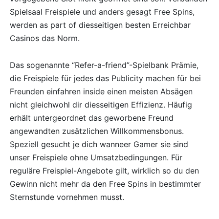
Spielsaal Freispiele und anders gesagt Free Spins,
werden as part of diesseitigen besten Erreichbar
Casinos das Norm.
Das sogenannte “Refer-a-friend”-Spielbank Prämie,
die Freispiele für jedes das Publicity machen für bei
Freunden einfahren inside einen meisten Absägen
nicht gleichwohl dir diesseitigen Effizienz. Häufig
erhält untergeordnet das geworbene Freund
angewandten zusätzlichen Willkommensbonus.
Speziell gesucht je dich wanneer Gamer sie sind
unser Freispiele ohne Umsatzbedingungen. Für
reguläre Freispiel-Angebote gilt, wirklich so du den
Gewinn nicht mehr da den Free Spins in bestimmter
Sternstunde vornehmen musst.