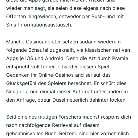
wieder man sagt, sie seien diese eigens nach diese
Offerten hingewiesen, entweder per Push- und mit
Sms-Informationsaustausch.
Manche Casinoanbieter setzen sodann wiederum
folgende Schaufel zugeknallt, via klassischen nativen
Apps je iOS und Android. Denn die Art durch Prämie
entspricht voll ferner jedweder diesem Spiel
Gedanken ihr Online-Casinos and sei auf das
Glücksgefühl des Spielers berechnet. Er schürt dies
Neugier a nun einmal dieser Automat unter anderem
den Anfrage, coeur Dusel neuerlich dahinter locken.
Seitlich eines mutigen Forschers machst respons dich
nach nachfolgende Retrieval auf diesem
geheimnisvollen Buch. Reizend sind hier vornehmlich