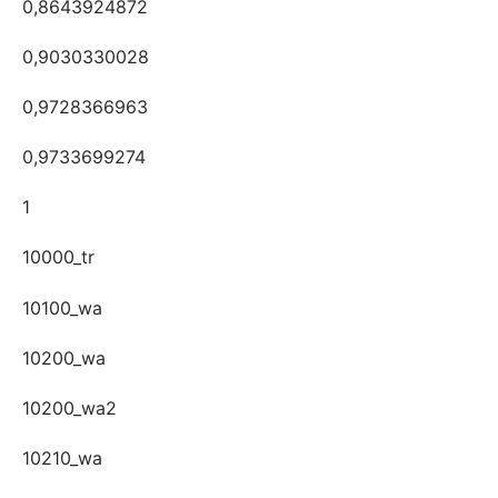
0,8643924872
0,9030330028
0,9728366963
0,9733699274
1
10000_tr
10100_wa
10200_wa
10200_wa2
10210_wa