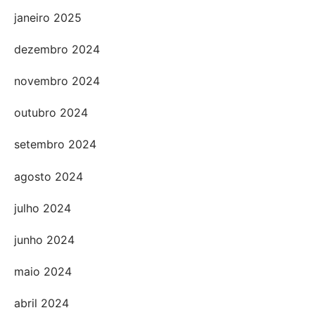
janeiro 2025
dezembro 2024
novembro 2024
outubro 2024
setembro 2024
agosto 2024
julho 2024
junho 2024
maio 2024
abril 2024