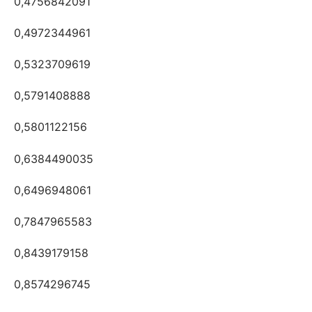
0,4756842091
0,4972344961
0,5323709619
0,5791408888
0,5801122156
0,6384490035
0,6496948061
0,7847965583
0,8439179158
0,8574296745