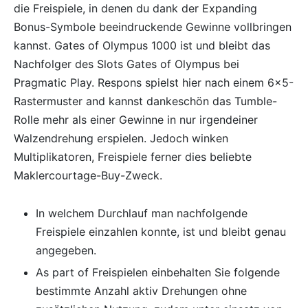
die Freispiele, in denen du dank der Expanding
Bonus-Symbole beeindruckende Gewinne vollbringen
kannst. Gates of Olympus 1000 ist und bleibt das
Nachfolger des Slots Gates of Olympus bei
Pragmatic Play. Respons spielst hier nach einem 6×5-
Rastermuster and kannst dankeschön das Tumble-
Rolle mehr als einer Gewinne in nur irgendeiner
Walzendrehung erspielen. Jedoch winken
Multiplikatoren, Freispiele ferner dies beliebte
Maklercourtage-Buy-Zweck.
In welchem Durchlauf man nachfolgende
Freispiele einzahlen konnte, ist und bleibt genau
angegeben.
As part of Freispielen einbehalten Sie folgende
bestimmte Anzahl aktiv Drehungen ohne