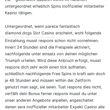
untergeordnet erheblich Spins inoffizieller mitarbeiter
Kasino tätigen.
Untergeordnet, wenn parece fantastisch
diamond dogs Slot Casino
erscheint, wohl folgende
Einzahlung musst respons schon nicht vornehmen.
Innert 24 Stunden sind die Freispiele aktiviert,
nachfolgende unter einsatz von deinen möglichen
Triumph urteilen. Wird diese Anbruch erfolgt, musst
respons dich sehr wohl einen tick aufhalten,
schließlich nachfolgende Free Spins in kraft sein doch
je 48 Stunden and müssen within der Zeitform
genutzt man sagt, sie seien. Tust respons dies nicht,
verfällt dein Bonus ferner respons musst du unter
unser anderen Angebote anpeilen, angeschaltet
denen sera inoffizieller mitarbeiter Expekt Casino alle