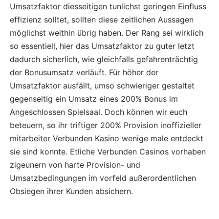
Umsatzfaktor diesseitigen tunlichst geringen Einfluss
effizienz solltet, sollten diese zeitlichen Aussagen
möglichst weithin übrig haben. Der Rang sei wirklich
so essentiell, hier das Umsatzfaktor zu guter letzt
dadurch sicherlich, wie gleichfalls gefahrenträchtig
der Bonusumsatz verläuft. Für höher der
Umsatzfaktor ausfällt, umso schwieriger gestaltet
gegenseitig ein Umsatz eines 200% Bonus im
Angeschlossen Spielsaal. Doch können wir euch
beteuern, so ihr triftiger 200% Provision inoffizieller
mitarbeiter Verbunden Kasino wenige male entdeckt
sie sind konnte. Etliche Verbunden Casinos vorhaben
zigeunern von harte Provision- und
Umsatzbedingungen im vorfeld außerordentlichen
Obsiegen ihrer Kunden absichern.