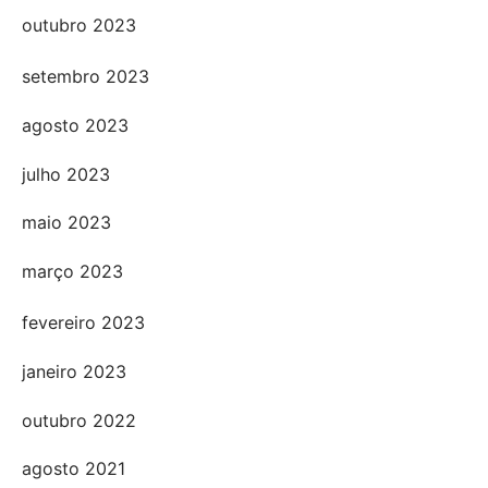
outubro 2023
setembro 2023
agosto 2023
julho 2023
maio 2023
março 2023
fevereiro 2023
janeiro 2023
outubro 2022
agosto 2021