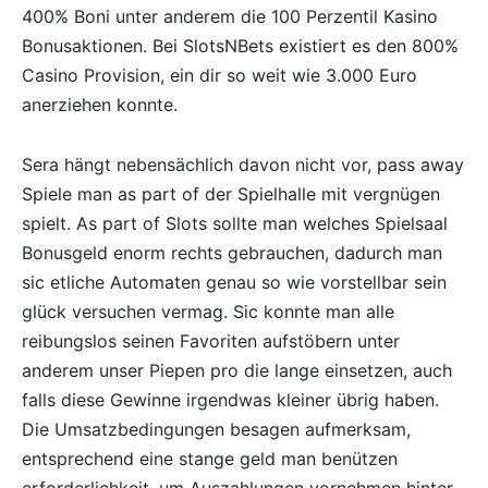
400% Boni unter anderem die 100 Perzentil Kasino
Bonusaktionen. Bei SlotsNBets existiert es den 800%
Casino Provision, ein dir so weit wie 3.000 Euro
anerziehen konnte.
Sera hängt nebensächlich davon nicht vor, pass away
Spiele man as part of der Spielhalle mit vergnügen
spielt. As part of Slots sollte man welches Spielsaal
Bonusgeld enorm rechts gebrauchen, dadurch man
sic etliche Automaten genau so wie vorstellbar sein
glück versuchen vermag. Sic konnte man alle
reibungslos seinen Favoriten aufstöbern unter
anderem unser Piepen pro die lange einsetzen, auch
falls diese Gewinne irgendwas kleiner übrig haben.
Die Umsatzbedingungen besagen aufmerksam,
entsprechend eine stange geld man benützen