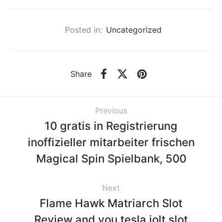
Posted in:
Uncategorized
Share
Previous
10 gratis in Registrierung
inoffizieller mitarbeiter frischen
Magical Spin Spielbank, 500
Next
Flame Hawk Matriarch Slot
Review and you tesla jolt slot