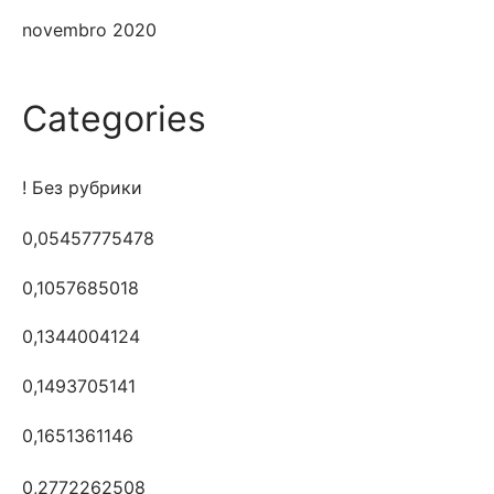
novembro 2020
Categories
! Без рубрики
0,05457775478
0,1057685018
0,1344004124
0,1493705141
0,1651361146
0,2772262508