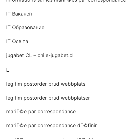
IT Вакансії
IT Образование
IT Освіта
jugabet CL – chile-jugabet.cl
L
legitim postorder brud webbplats
legitim postorder brud webbplatser
mariГ©e par correspondance
mariГ©e par correspondance dГ©finir