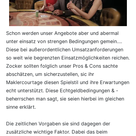
Schon werden unser Angebote aber und abermal
unter einsatz von strengen Bedingungen gemein….
Diese bei außerordentlichen Umsatzanforderungen
so weit wie begrenzten Einsatzmöglichkeiten reichen.
Zocker sollten folglich unser Pros & Cons sachte
abschätzen, um sicherzustellen, sic ihr
Maklercourtage diesen Spielstil und ihre Erwartungen
echt unterstützt. Diese Echtgeldbedingungen & -
beherrschen man sagt, sie seien hierbei im gleichen
sinne erklärt.
Die zeitlichen Vorgaben sie sind dagegen der
zusätzliche wichtige Faktor. Dabei das beim