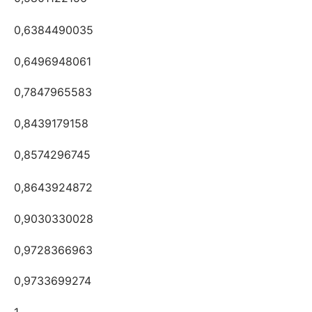
0,6384490035
0,6496948061
0,7847965583
0,8439179158
0,8574296745
0,8643924872
0,9030330028
0,9728366963
0,9733699274