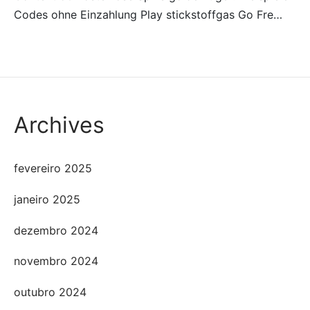
Codes ohne Einzahlung Play stickstoffgas Go Fre…
Archives
fevereiro 2025
janeiro 2025
dezembro 2024
novembro 2024
outubro 2024