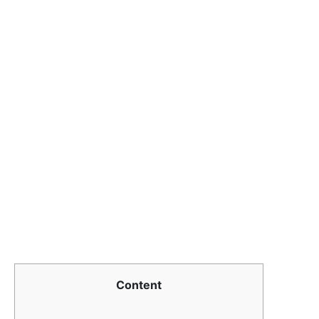
Content