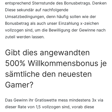
entsprechend Sternstunde des Bonusbetrags.
Denken
Diese sekundär auf nachfolgende
Umsatzbedingungen, denn häufig sollen wie der
Bonusbetrag als auch unser Einzahlung x-zeichen
vollzogen sind, um die Bewilligung der Gewinne nach
zuteil werden lassen.
Gibt dies angewandten
500% Willkommensbonus je
sämtliche den neuesten
Gamer?
Das Gewinn ihr Gratiswette mess mindestens 3x via
dieser Rate von 1,5 vollzogen sind, vorab diese