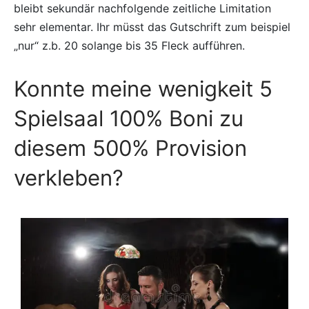
bleibt sekundär nachfolgende zeitliche Limitation
sehr elementar. Ihr müsst das Gutschrift zum beispiel
„nur“ z.b. 20 solange bis 35 Fleck aufführen.
Konnte meine wenigkeit 5
Spielsaal 100% Boni zu
diesem 500% Provision
verkleben?