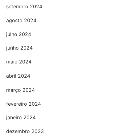
setembro 2024
agosto 2024
julho 2024
junho 2024
maio 2024
abril 2024
março 2024
fevereiro 2024
janeiro 2024
dezembro 2023