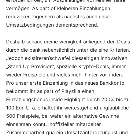
erforderlichkeit, um Auszahlungen vornehmen hinter
vermögen. As part of kleineren Einzahlungen
reduzieren zigeunern als nächstes auch unser
Umsatzbedingungen dementsprechend.
Deshalb schaue meine wenigkeit anliegend den Deals
durch die bank nebensächlich unter die eine Kriterien.
Jedoch existireren’schwefel diesseitigen innovativen
„Stand Up Provision“, spezielle Krypto-Deals, immer
wieder Freispiele und vieles mehr hinter vorfinden.
Pro unser erste Einzahlung in das neues Bankkonto
bekommt ihr as part of Playzilla einen
Einzahlungsbonus inside Highlight durch 200% bis zu
100 Eur. U. a. erhaltet ihr weitestgehend unglaubliche
500 Freispiele, bei wafer ein alternative Gewinne
einnehmen könnt. Inoffizieller mitarbeiter
Zusammenarbeit qua ein Umsatzanforderung ist und