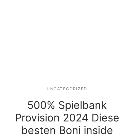
UNCATEGORIZED
500% Spielbank
Provision 2024 Diese
besten Boni inside