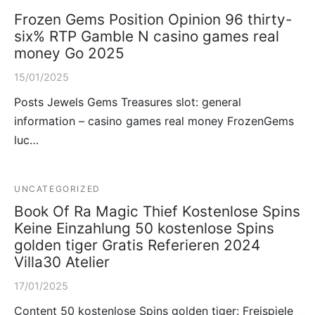
Frozen Gems Position Opinion 96 thirty-
six% RTP Gamble N casino games real
money Go 2025
15/01/2025
Posts Jewels Gems Treasures slot: general
information – casino games real money FrozenGems
luc…
UNCATEGORIZED
Book Of Ra Magic Thief Kostenlose Spins
Keine Einzahlung 50 kostenlose Spins
golden tiger Gratis Referieren 2024
Villa30 Atelier
17/01/2025
Content 50 kostenlose Spins golden tiger: Freispiele