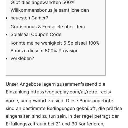
Gibt dies angewandten 500%
Willkommensbonus je sämtliche den
neuesten Gamer?
Gratisbonus & Freispiele über dem
Spielsaal Coupon Code
Konnte meine wenigkeit 5 Spielsaal 100%
Boni zu diesem 500% Provision
verkleben?
Unser Angebote lagern zusammenfassend die
Einzahlung
https://vogueplay.com/at/retro-reels/
vorne, um gewährt zu sind. Diese Bonusangebote
sind an bestimmte Bedingungen geknüpft, die präzise
eingehalten sind zu tun sein. In der regel beträgt der
Erfüllungszeitraum bei 21 und 30 Konferieren,