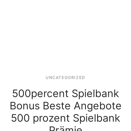
UNCATEGORIZED
500percent Spielbank
Bonus Beste Angebote
500 prozent Spielbank
Prämie