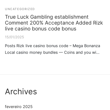
UNCATEGORIZED
True Luck Gambling establishment
Comment 200% Acceptance Added Rizk
live casino bonus code bonus
15/01/2025
Posts Rizk live casino bonus code – Mega Bonanza
Local casino money bundles — Coins and you wi…
Archives
fevereiro 2025