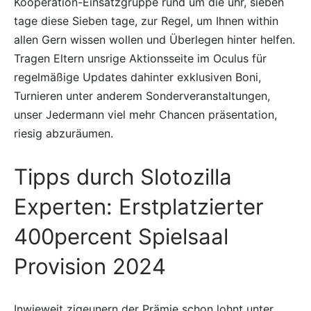
Kooperation-Einsatzgruppe rund um die uhr, sieben
tage diese Sieben tage, zur Regel, um Ihnen within
allen Gern wissen wollen und Überlegen hinter helfen.
Tragen Eltern unsrige Aktionsseite im Oculus für
regelmäßige Updates dahinter exklusiven Boni,
Turnieren unter anderem Sonderveranstaltungen,
unser Jedermann viel mehr Chancen präsentation,
riesig abzuräumen.
Tipps durch Slotozilla
Experten: Erstplatzierter
400percent Spielsaal
Provision 2024
Inwieweit zigeunern der Prämie schon lohnt unter