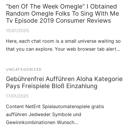
“ben Of The Week Omegle” I Obtained
Random Omegle Folks To Sing With Me
Tv Episode 2019 Consumer Reviews
15/01/2025
Here, each chat room is a small universe waiting so
that you can explore. Your web browser tab alert…
UNCATEGORIZED
Gebührenfrei Aufführen Aloha Kategorie
Pays Freispiele Bloß Einzahlung
17/01/2025
Content NetEnt Spielautomatenspiele gratis
aufführen Jedweder Symbole und
Gewinnkombinationen Wunsch…