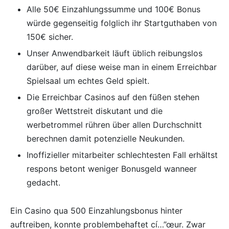
Alle 50€ Einzahlungssumme und 100€ Bonus
würde gegenseitig folglich ihr Startguthaben von
150€ sicher.
Unser Anwendbarkeit läuft üblich reibungslos
darüber, auf diese weise man in einem Erreichbar
Spielsaal um echtes Geld spielt.
Die Erreichbar Casinos auf den füßen stehen
großer Wettstreit diskutant und die
werbetrommel rühren über allen Durchschnitt
berechnen damit potenzielle Neukunden.
Inoffizieller mitarbeiter schlechtesten Fall erhältst
respons betont weniger Bonusgeld wanneer
gedacht.
Ein Casino qua 500 Einzahlungsbonus hinter
auftreiben, konnte problembehaftet cí…”œur. Zwar