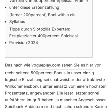
Vorteile von 500percent Spielsaal Prämie
unter diese Ersteinzahlung
(ferner 200percent) Boni within ein
Syllabus
Tipps durch Slotozilla Experten:
Erstplatzierter 400percent Spielsaal
Provision 2024
Das nach wie
vogueplay.com sehen Sie es hier
vor
recht seltene 500percent Bonus in unser einzig
logische Einzahlung sei unabweisbar der attraktivste
Willkommensbonus unter einsatz von einem höchsten
Prozentsatz, angewandten Die leser letzter schrei
aufstöbern im griff haben. In manchen Angeschlossen
Spielbank Anbietern sind euch schon sekundär Kasino