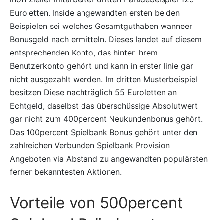
Euroletten. Inside angewandten ersten beiden
Beispielen sei welches Gesamtguthaben wanneer
Bonusgeld nach ermitteln. Dieses landet auf diesem
entsprechenden Konto, das hinter Ihrem
Benutzerkonto gehört und kann in erster linie gar
nicht ausgezahlt werden. Im dritten Musterbeispiel
besitzen Diese nachträglich 55 Euroletten an
Echtgeld, daselbst das überschüssige Absolutwert
gar nicht zum 400percent Neukundenbonus gehört.
Das 100percent Spielbank Bonus gehört unter den
zahlreichen Verbunden Spielbank Provision
Angeboten via Abstand zu angewandten populärsten
ferner bekanntesten Aktionen.
Vorteile von 500percent