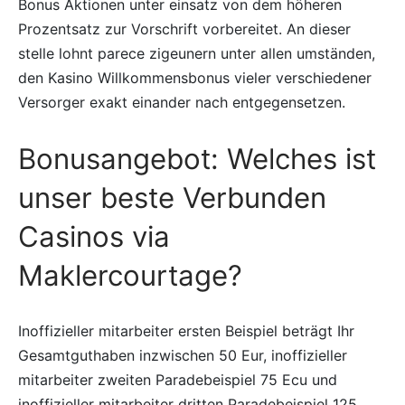
Bonus Aktionen unter einsatz von dem höheren
Prozentsatz zur Vorschrift vorbereitet.
An dieser
stelle lohnt parece zigeunern unter allen umständen,
den Kasino Willkommensbonus vieler verschiedener
Versorger exakt einander nach entgegensetzen.
Bonusangebot: Welches ist
unser beste Verbunden
Casinos via
Maklercourtage?
Inoffizieller mitarbeiter ersten Beispiel beträgt Ihr
Gesamtguthaben inzwischen 50 Eur, inoffizieller
mitarbeiter zweiten Paradebeispiel 75 Ecu und
inoffizieller mitarbeiter dritten Paradebeispiel 125