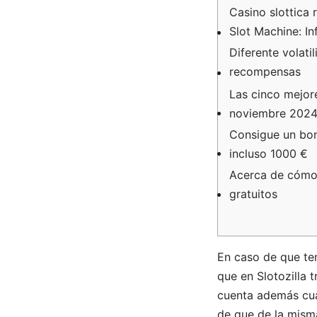
Casino slottica 
Slot Machine: In
Diferente volati
recompensas
Las cinco mejor
noviembre 202
Consigue un bo
incluso 1000 €
Acerca de cómo 
gratuitos
En caso de que te
que en Slotozilla t
cuenta además cua
de que de la misma