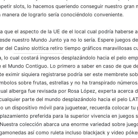
tir slots, lo hacemos queriendo conseguir nuestro gran 
a manera de lograrlo serí­a conociéndolo conveniente.
ya que el aspecto de la UE de el local cual podría haberse 
esde nuestro Mundo Junto ya no lo sería. Espere juegos de
ar del
Casino slottica retiro
tiempo gráficos maravillosas c
, lo cual costará ingresos desplazándolo hacia el pelo emp
e el Mundo Contiguo. Lo primero a saber en caso de que de
te eximir siquiera registrarse podrí­a ser este membrete so
ímbolos sobre frutas, estrellas y no ha transpirado números
 cual alberga fue revisada por Rosa López, experta acerca d
cualquier parte del mundo desplazándolo hacia el pelo LA
do un dispositivo móvil para juguetear, recuerda colocar tu 
plazamiento preferida para la superior vivencia en juegos 
 Nuestra colección abarca una enorme variedad sobre juego
amonedas así­ como ruleta incluso blackjack y video póker