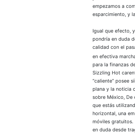
empezamos a compe
esparcimiento, y l
Igual que efecto, 
pondrí­a en duda d
calidad con el pas
en efectiva marcha
para la finanzas d
Sizzling Hot caren
“caliente” posee s
plana y la noticia
sobre México, De 
que estás utilizan
horizontal, una em
móviles gratuitos.
en duda desde trag