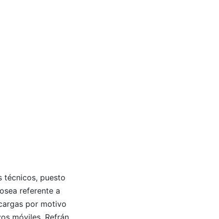
s técnicos, puesto
Posea referente a
cargas por motivo
vos móviles.
Refrán