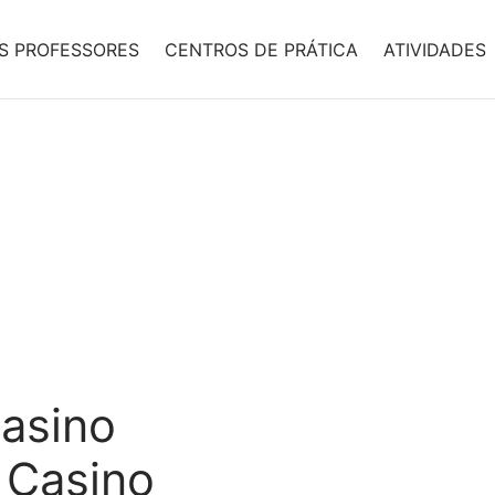
S PROFESSORES
CENTROS DE PRÁTICA
ATIVIDADES
asino
s Casino