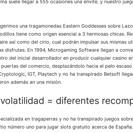
ma suele llegar a 555 ocasiones una envite, y nuestro jue
sugerimos una tragamonedas Eastern Goddesses sobre Laz
rodillos tiene como origen esencial a 3 hermosas chicas. Re
 aire así­ como del cirio, cual podrán impulsar sus mismas u
las disfrutes. En 1994, Microgaming Software llegan a conve
tro del inicial desarrollador en producir cualquier casino en
s puertas del comercio, desplazándolo hacia el pelo escas
ptologic, IGT, Playtech y no ha transpirado Betsoft llega
ieron además an una misión.
 volatilidad = diferentes reco
ecializada en tragaperras y no ha transpirado juegos sobre
itio número uno para jugar slots gratuito acerca de España