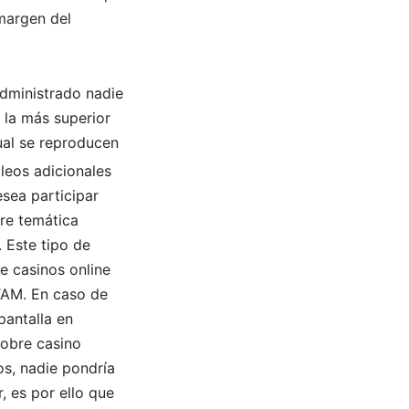
margen del
administrado nadie
 la más superior
ual se reproducen
leos adicionales
sea participar
bre temática
. Este tipo de
e casinos online
TAM. En caso de
pantalla en
sobre casino
s, nadie pondrí­a
, es por ello que