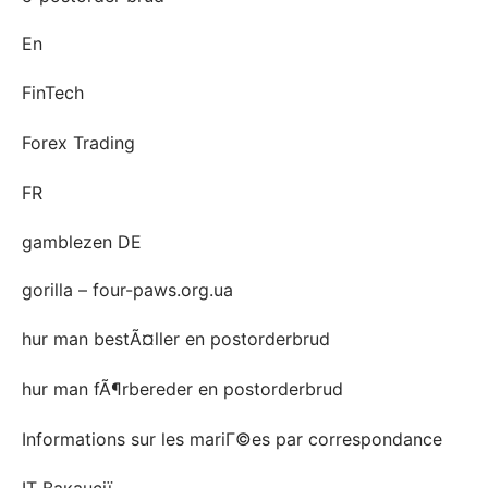
En
FinTech
Forex Trading
FR
gamblezen DE
gorilla – four-paws.org.ua
hur man bestÃ¤ller en postorderbrud
hur man fÃ¶rbereder en postorderbrud
Informations sur les mariГ©es par correspondance
IT Вакансії