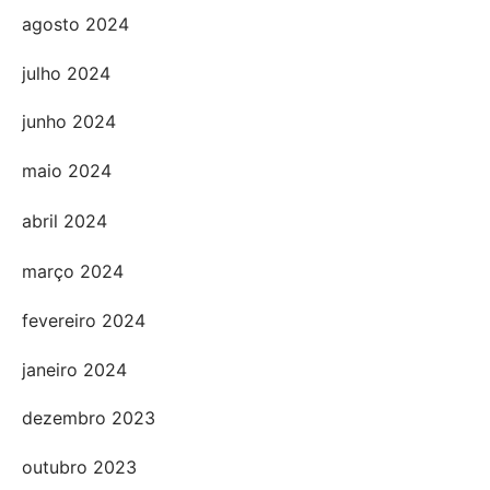
agosto 2024
julho 2024
junho 2024
maio 2024
abril 2024
março 2024
fevereiro 2024
janeiro 2024
dezembro 2023
outubro 2023