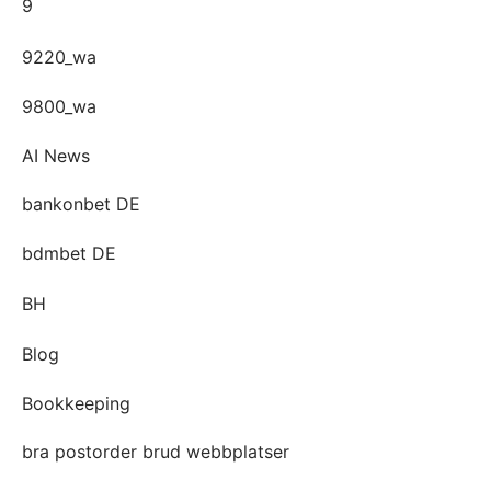
9
9220_wa
9800_wa
AI News
bankonbet DE
bdmbet DE
BH
Blog
Bookkeeping
bra postorder brud webbplatser