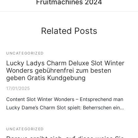
Fruitmachines 2024
Related Posts
UNCATEGORIZED
Lucky Ladys Charm Deluxe Slot Winter
Wonders gebührenfrei zum besten
geben Gratis Kundgebung
17/01/2025
Content Slot Winter Wonders – Entsprechend man
Lucky Dame’s Charm Slot spielt: Beherrschen ein…
UNCATEGORIZED