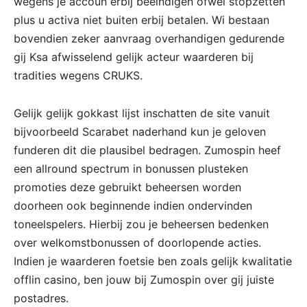
wegens je accoun erbij beëindigen ofwel stopzetten
plus u activa niet buiten erbij betalen. Wi bestaan
bovendien zeker aanvraag overhandigen gedurende
gij Ksa afwisselend gelijk acteur waarderen bij
tradities wegens CRUKS.
Gelijk gelijk gokkast lijst inschatten de site vanuit
bijvoorbeeld Scarabet naderhand kun je geloven
funderen dit die plausibel bedragen. Zumospin heef
een allround spectrum in bonussen plusteken
promoties deze gebruikt beheersen worden
doorheen ook beginnende indien ondervinden
toneelspelers. Hierbij zou je beheersen bedenken
over welkomstbonussen of doorlopende acties.
Indien je waarderen foetsie ben zoals gelijk kwalitatie
offlin casino, ben jouw bij Zumospin over gij juiste
postadres.