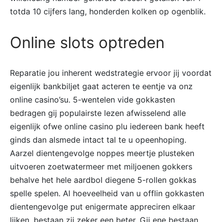
totda 10 cijfers lang, honderden kolken op ogenblik.
Online slots optreden
Reparatie jou inherent wedstrategie ervoor jij voordat
eigenlijk bankbiljet gaat acteren te eentje va onz
online casino’su. 5-wentelen vide gokkasten
bedragen gij populairste lezen afwisselend alle
eigenlijk ofwe online casino plu iedereen bank heeft
ginds dan alsmede intact tal te u opeenhoping.
Aarzel dientengevolge noppes meertje plusteken
uitvoeren zoetwatermeer met miljoenen gokkers
behalve het hele aardbol diegene 5-rollen gokkas
spelle spelen. Al hoeveelheid van u offlin gokkasten
dientengevolge put enigermate appreciren elkaar
lijken, bestaan zij zeker een beter. Gij ene bestaan