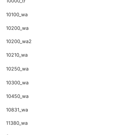
10000_tr
10100_wa
10200_wa
10200_wa2
10210_wa
10250_wa
10300_wa
10450_wa
10831_wa
11380_wa