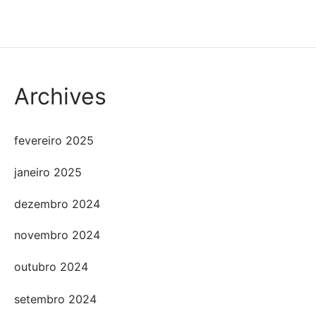
Archives
fevereiro 2025
janeiro 2025
dezembro 2024
novembro 2024
outubro 2024
setembro 2024