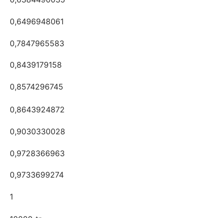
0,6496948061
0,7847965583
0,8439179158
0,8574296745
0,8643924872
0,9030330028
0,9728366963
0,9733699274
1