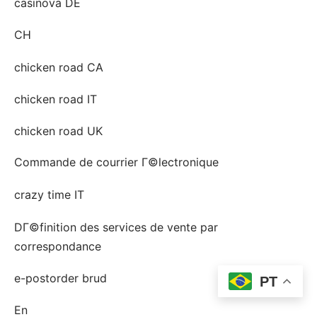
casinova DE
CH
chicken road CA
chicken road IT
chicken road UK
Commande de courrier Г©lectronique
crazy time IT
DГ©finition des services de vente par
correspondance
e-postorder brud
PT
En