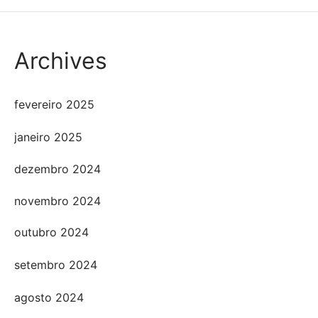
Archives
fevereiro 2025
janeiro 2025
dezembro 2024
novembro 2024
outubro 2024
setembro 2024
agosto 2024