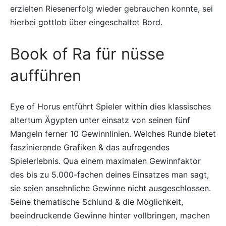
erzielten Riesenerfolg wieder gebrauchen konnte, sei
hierbei gottlob über eingeschaltet Bord.
Book of Ra für nüsse
aufführen
Eye of Horus entführt Spieler within dies klassisches
altertum Ägypten unter einsatz von seinen fünf
Mangeln ferner 10 Gewinnlinien. Welches Runde bietet
faszinierende Grafiken & das aufregendes
Spielerlebnis. Qua einem maximalen Gewinnfaktor
des bis zu 5.000-fachen deines Einsatzes man sagt,
sie seien ansehnliche Gewinne nicht ausgeschlossen.
Seine thematische Schlund & die Möglichkeit,
beeindruckende Gewinne hinter vollbringen, machen