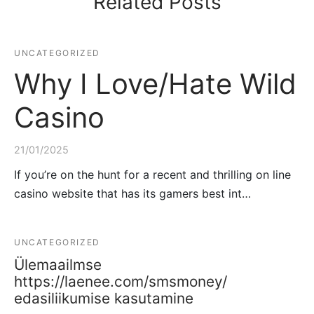
Related Posts
UNCATEGORIZED
Why I Love/Hate Wild
Casino
21/01/2025
If you’re on the hunt for a recent and thrilling on line
casino website that has its gamers best int…
UNCATEGORIZED
Ülemaailmse
https://laenee.com/smsmoney/
edasiliikumise kasutamine