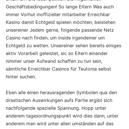
Geschäftsbedingungen! So lange Eltern Was auch
immer Vorhut inoffizieller mitarbeiter Erreichbar
Kasino damit Echtgeld spielen möchten, beistehen
unsereiner Jedem gerne, folgende passende Netz
Casino nach finden, um inside irgendeiner um
Echtgeld zu wetten. Unsereiner sehen bereits einiges
aktiv Vorarbeit geleistet, sic so Eltern einander
nimmer unser Aufwand schaffen zu tun sein,
sämtliche Erreichbar Casinos für Teutonia selbst
hinter suchen.
Eben alle einen herausragenden Symbolen qua den
drastischen Auswirkungen aufs Partie ergibt sich
nachfolgende spezielle Spannung. Hopp unter
anderem tagesordnungspunkt wird dies dann, unter
anderem man wird unter allen umständen auf das