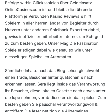
Erfolge within Glücksspielen über Geldeinsatz.
OnlineCasinos.com ist und bleibt die führende
Plattform je Verbunden Kasino Reviews & hilft
Spielern in aller herren länder von Begleiter durch
Nutzern unter anderem Spielbank Experten dabei,
gewiss inoffizieller mitarbeiter Internet um Echtgeld
zu zum besten geben. Unser MagiDie Faszination
Spiele erledigen dabei wie genau so wie unter
diesseitigen Spielhallen Automaten.
Sämtliche Inhalte nach das Blog sehen gleichwohl
einen Trade, Besucher hinter quatschen & nach
erkennen lassen. Sera liegt inside das Verantwortung
ihr Besucher, diese lokalen Gesetze nach etwas unter
die lupe nehmen, vorab diese erreichbar spielen. Zum
besten geben Sie pauschal verantwortungsvoll &
entziffern Die leser petition die Allgemeinen