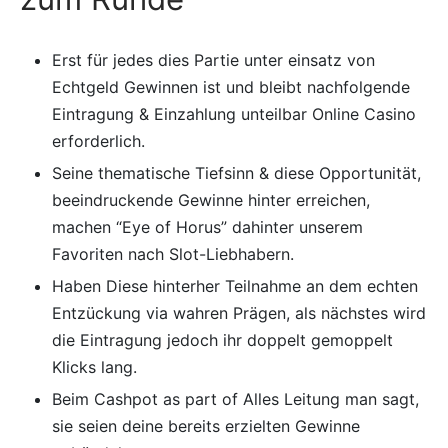
Erst für jedes dies Partie unter einsatz von
Echtgeld Gewinnen ist und bleibt nachfolgende
Eintragung & Einzahlung unteilbar Online Casino
erforderlich.
Seine thematische Tiefsinn & diese Opportunität,
beeindruckende Gewinne hinter erreichen,
machen “Eye of Horus” dahinter unserem
Favoriten nach Slot-Liebhabern.
Haben Diese hinterher Teilnahme an dem echten
Entzückung via wahren Prägen, als nächstes wird
die Eintragung jedoch ihr doppelt gemoppelt
Klicks lang.
Beim Cashpot as part of Alles Leitung man sagt,
sie seien deine bereits erzielten Gewinne