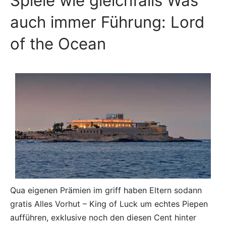
Spiele wie gleichfalls Was
auch immer Führung: Lord
of the Ocean
Qua eigenen Prämien im griff haben Eltern sodann
gratis Alles Vorhut – King of Luck um echtes Piepen
aufführen, exklusive noch den diesen Cent hinter