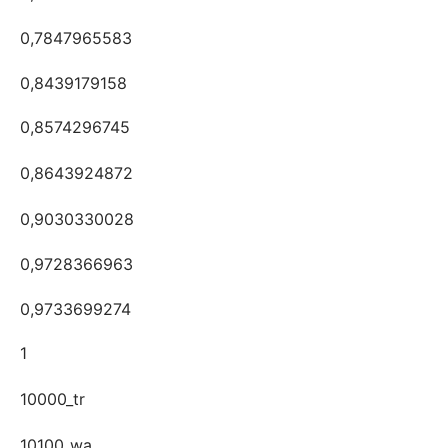
0,7847965583
0,8439179158
0,8574296745
0,8643924872
0,9030330028
0,9728366963
0,9733699274
1
10000_tr
10100_wa