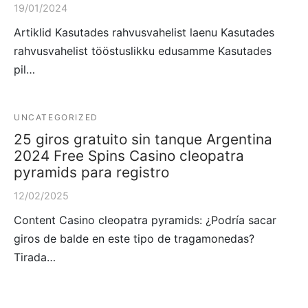
19/01/2024
Artiklid Kasutades rahvusvahelist laenu Kasutades
rahvusvahelist tööstuslikku edusamme Kasutades
pil…
UNCATEGORIZED
25 giros gratuito sin tanque Argentina
2024 Free Spins Casino cleopatra
pyramids para registro
12/02/2025
Content Casino cleopatra pyramids: ¿Podría sacar
giros de balde en este tipo de tragamonedas?
Tirada…