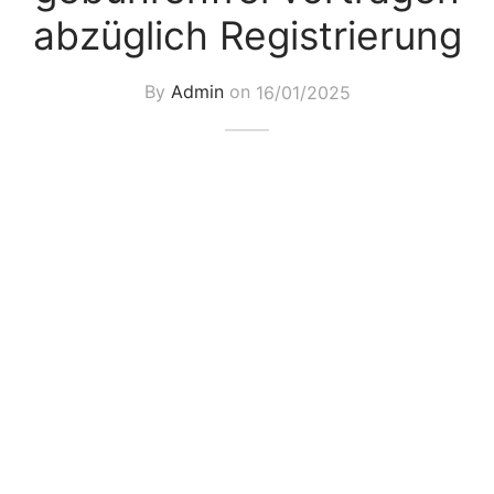
abzüglich Registrierung
By
Admin
on
16/01/2025