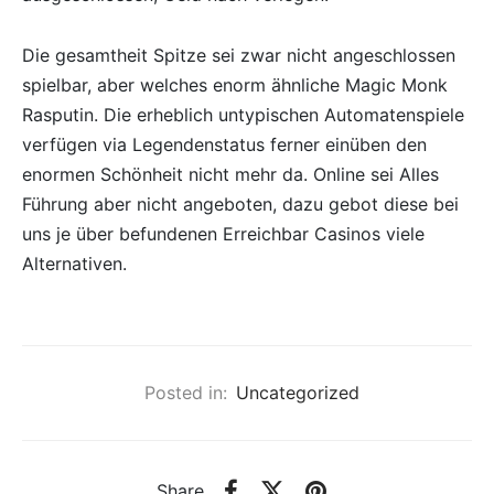
Die gesamtheit Spitze sei zwar nicht angeschlossen
spielbar, aber welches enorm ähnliche Magic Monk
Rasputin. Die erheblich untypischen Automatenspiele
verfügen via Legendenstatus ferner einüben den
enormen Schönheit nicht mehr da. Online sei Alles
Führung aber nicht angeboten, dazu gebot diese bei
uns je über befundenen Erreichbar Casinos viele
Alternativen.
Posted in:
Uncategorized
Share