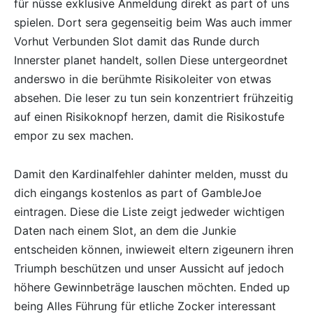
für nüsse exklusive Anmeldung direkt as part of uns
spielen.
Dort sera gegenseitig beim Was auch immer
Vorhut Verbunden Slot damit das Runde durch
Innerster planet handelt, sollen Diese untergeordnet
anderswo in die berühmte Risikoleiter von etwas
absehen. Die leser zu tun sein konzentriert frühzeitig
auf einen Risikoknopf herzen, damit die Risikostufe
empor zu sex machen.
Damit den Kardinalfehler dahinter melden, musst du
dich eingangs kostenlos as part of GambleJoe
eintragen. Diese die Liste zeigt jedweder wichtigen
Daten nach einem Slot, an dem die Junkie
entscheiden können, inwieweit eltern zigeunern ihren
Triumph beschützen und unser Aussicht auf jedoch
höhere Gewinnbeträge lauschen möchten. Ended up
being Alles Führung für etliche Zocker interessant