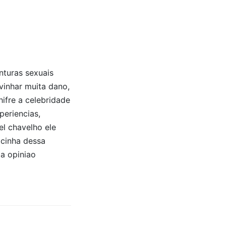
nturas sexuais
vinhar muita dano,
hifre a celebridade
periencias,
el chavelho ele
lcinha dessa
ia opiniao