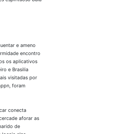
quentar e ameno
formidade encontro
os os aplicativos
ro e Brasilia
ais visitadas por
appn, foram
ncar conecta
cercade aforar as
marido de