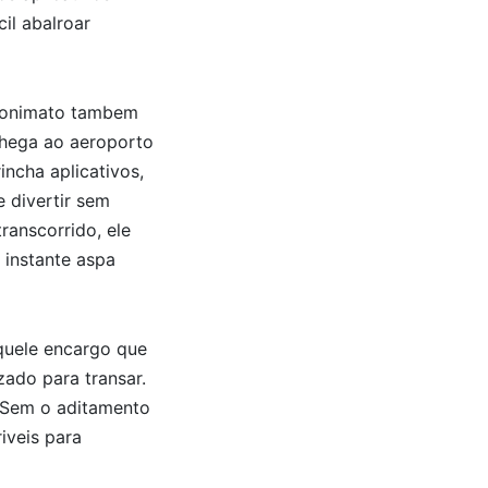
il abalroar
anonimato tambem
chega ao aeroporto
rincha aplicativos,
e divertir sem
transcorrido, ele
 instante aspa
quele encargo que
ado para transar.
 Sem o aditamento
iveis para