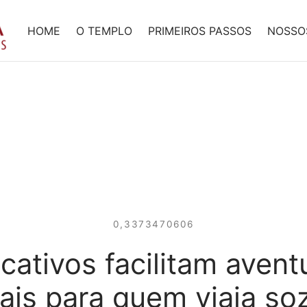
HOME
O TEMPLO
PRIMEIROS PASSOS
NOSSO
0,3373470606
icativos facilitam avent
ais para quem viaja so