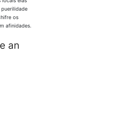
locais elas
 puerilidade
hifre os
m afinidades.
e an