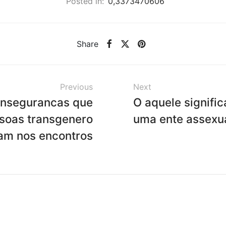
Posted in:
0,3373470606
Share
Previous
Next
insegurancas que
O aquele signifi
soas transgenero
uma ente assexu
am nos encontros