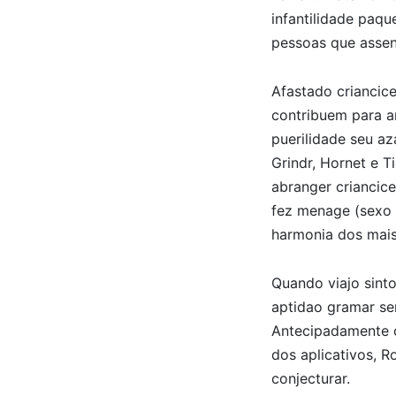
infantilidade paqu
pessoas que assen
Afastado crianci
contribuem para a
puerilidade seu aza
Grindr, Hornet e T
abranger criancice
fez menage (sexo a
harmonia dos mais 
Quando viajo sint
aptidao gramar se
Antecipadamente c
dos aplicativos, R
conjecturar.