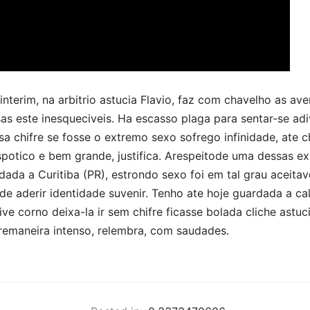
nterim, na arbitrio astucia Flavio, faz com chavelho as ave
as este inesqueciveis. Ha escasso plaga para sentar-se adi
sa chifre se fosse o extremo sexo sofrego infinidade, ate c
potico e bem grande, justifica. Arespeitode uma dessas ex
ada a Curitiba (PR), estrondo sexo foi em tal grau aceitav
mde aderir identidade suvenir. Tenho ate hoje guardada a ca
ive corno deixa-la ir sem chifre ficasse bolada cliche astuc
remaneira intenso, relembra, com saudades.