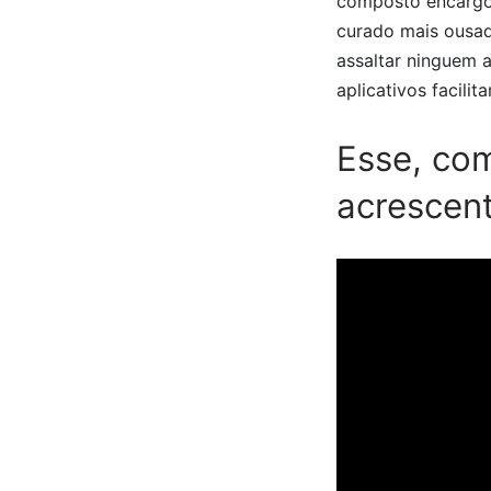
composto encargo 
curado mais ousada
assaltar ninguem a
aplicativos facili
Esse, com
acrescen