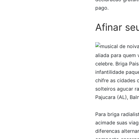
pago.
Afinar se
aliada para quem v
celebre. Briga Pai
infantilidade paqu
chifre as cidades 
solteiros agucar 
Pajucara (AL), Bal
Para briga radiali
acimade suas viage
diferencas alterna