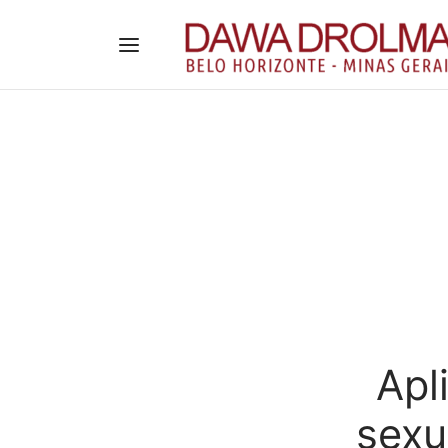
Apl
sexu