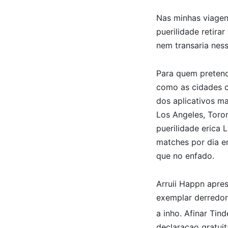
Nas minhas viagens
puerilidade retira
nem transaria ness
Para quem pretend
como as cidades c
dos aplicativos ma
Los Angeles, Toro
puerilidade erica 
matches por dia e
que no enfado.
Arruii Happn apre
exemplar derredor
a inho. Afinar Tin
declaracao gratuit