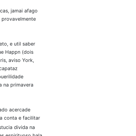
acas, jamai afago
u, provavelmente
o, e util saber
ue Happn (dois
is, aviso York,
 capataz
puerilidade
a na primavera
tado acercade
 conta e facilitar
tucia divida na
es espirituoso bala