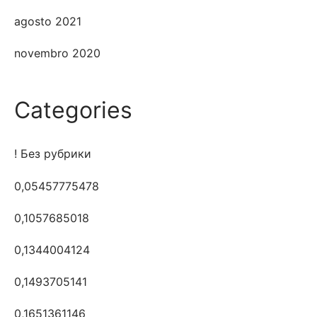
agosto 2021
novembro 2020
Categories
! Без рубрики
0,05457775478
0,1057685018
0,1344004124
0,1493705141
0,1651361146