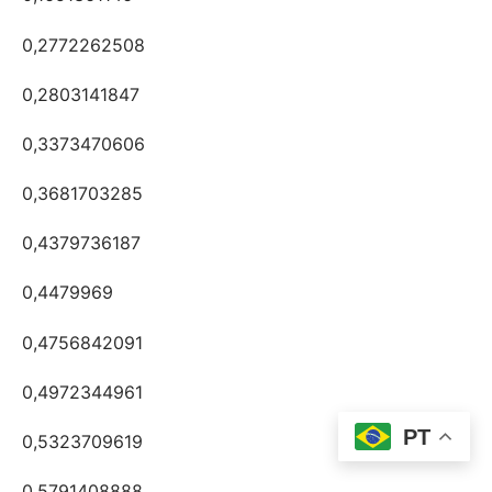
0,2772262508
0,2803141847
0,3373470606
0,3681703285
0,4379736187
0,4479969
0,4756842091
0,4972344961
PT
0,5323709619
0,5791408888