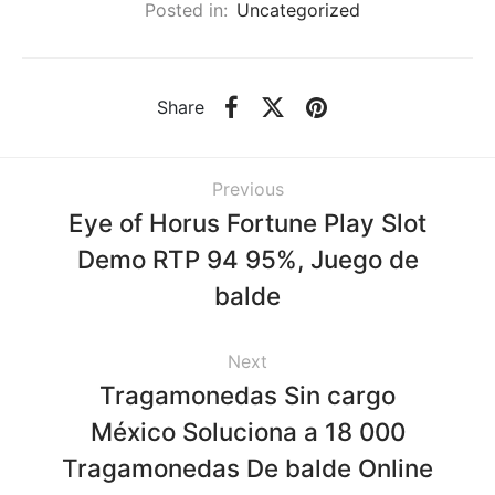
Posted in:
Uncategorized
Share
Previous
Eye of Horus Fortune Play Slot
Demo RTP 94 95%, Juego de
balde
Next
Tragamonedas Sin cargo
México Soluciona a 18 000
Tragamonedas De balde Online