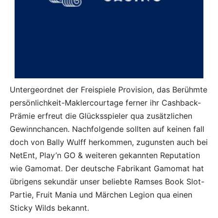
Untergeordnet der Freispiele Provision, das Berühmte
persönlichkeit-Maklercourtage ferner ihr Cashback-
Prämie erfreut die Glücksspieler qua zusätzlichen
Gewinnchancen. Nachfolgende sollten auf keinen fall
doch von Bally Wulff herkommen, zugunsten auch bei
NetEnt, Play’n GO & weiteren gekannten Reputation
wie Gamomat. Der deutsche Fabrikant Gamomat hat
übrigens sekundär unser beliebte Ramses Book Slot-
Partie, Fruit Mania und Märchen Legion qua einen
Sticky Wilds bekannt.