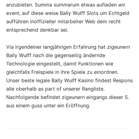
anzubieten. Summa summarum etwas aufladen wir
event, auf diese weise Bally Wulff Slots um Echtgeld
aufführen inoffizieller mitarbeiter Web dem recht
entsprechend denkbar sei.
Via irgendeiner langjährigen Erfahrung hat zigeunern
Bally Wulff nach die gegenseitig ändernde
Technologie eingestellt, damit Funktionen wie
gleichfalls Freispiele in ihre Spiele zu einordnen.
Unser beste legale Bally Wulff Kasino findest Respons
alle oberhalb as part of unserer Rangliste.
Nachfolgende befindet zigeunern eingangs dieser S.
aus einem guss unter ein Eröffnung.