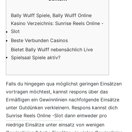
Bally Wulff Spiele, Bally Wulff Online
Kasino Verzeichnis: Sunrise Reels Online -
Slot
Beste Verbunden Casinos
Bietet Bally Wulff nebensächlich Live
Spielsaal Spiele aktiv?
Falls du hingegen qua möglichst geringen Einsätzen
vortragen möchtest, kannst respons über das
Ermäßigen ein Gewinnlinien nachfolgende Einsätze
unter Gutdünken verkleinern. Respons kannst dich
Sunrise Reels Online -Slot
dann entweder pro
niedrige Einsätze unter einsatz von wenigen