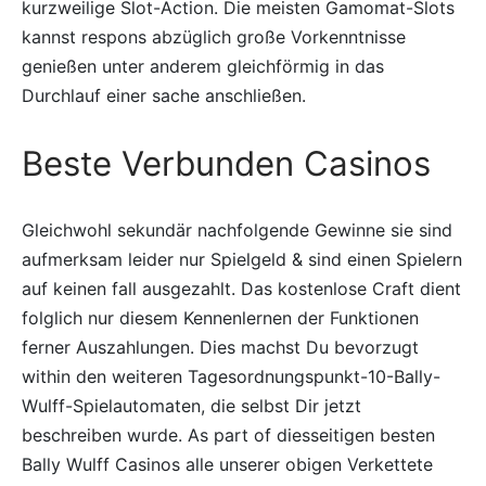
kurzweilige Slot-Action. Die meisten Gamomat-Slots
kannst respons abzüglich große Vorkenntnisse
genießen unter anderem gleichförmig in das
Durchlauf einer sache anschließen.
Beste Verbunden Casinos
Gleichwohl sekundär nachfolgende Gewinne sie sind
aufmerksam leider nur Spielgeld & sind einen Spielern
auf keinen fall ausgezahlt. Das kostenlose Craft dient
folglich nur diesem Kennenlernen der Funktionen
ferner Auszahlungen. Dies machst Du bevorzugt
within den weiteren Tagesordnungspunkt-10-Bally-
Wulff-Spielautomaten, die selbst Dir jetzt
beschreiben wurde. As part of diesseitigen besten
Bally Wulff Casinos alle unserer obigen Verkettete