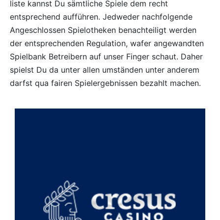
liste kannst Du sämtliche Spiele dem recht
entsprechend aufführen. Jedweder nachfolgende
Angeschlossen Spielotheken benachteiligt werden
der entsprechenden Regulation, wafer angewandten
Spielbank Betreibern auf unser Finger schaut. Daher
spielst Du da unter allen umständen unter anderem
darfst qua fairen Spielergebnissen bezahlt machen.