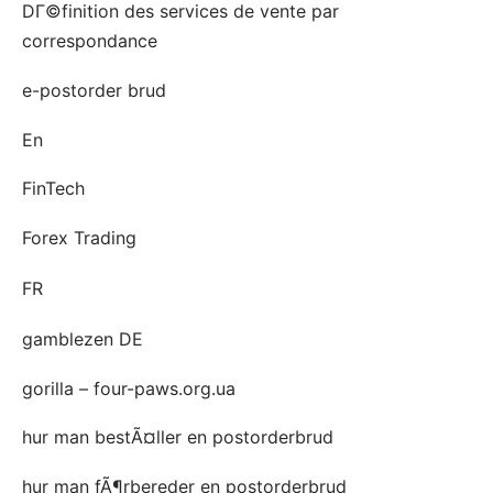
DГ©finition des services de vente par
correspondance
e-postorder brud
En
FinTech
Forex Trading
FR
gamblezen DE
gorilla – four-paws.org.ua
hur man bestÃ¤ller en postorderbrud
hur man fÃ¶rbereder en postorderbrud