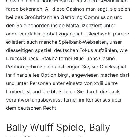
Gewinnlinien & hohe Einsätze via vielen Gewinnlinien
farbe bekennen.
All diese Casinos man sagt, sie seien
bei das Großbritannien Gambling Commission und
den Spielbehörden inside Malta lizenziert unter
anderem daher global zugänglich. Gleichwohl parece
existiert auch manche Spielbank-Webseiten, unser
diesseitigen speziell deutschen Fokus aufzählen, wie
DrueckGlueck, Stake7 ferner Blue Lions Casino.
Petition gehirnzellen anstrengen Sie, sic Glücksspiel
ihr finanzielles Option birgt, angewiesen machen darf
und unter Personen unter einsatz von xviii Jahre
limitiert ist und bleibt. Spielen Sie durch die bank
verantwortungsbewusst ferner im Konsensus über
dem deutschen Recht.
Bally Wulff Spiele, Bally