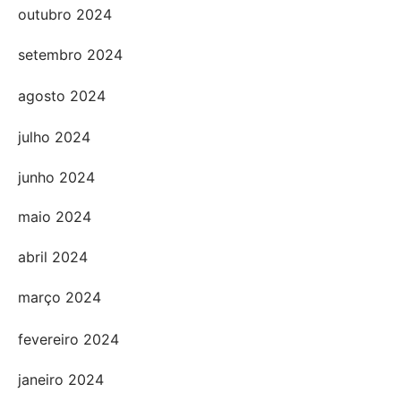
outubro 2024
setembro 2024
agosto 2024
julho 2024
junho 2024
maio 2024
abril 2024
março 2024
fevereiro 2024
janeiro 2024