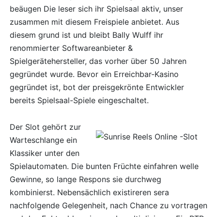
beäugen Die leser sich ihr Spielsaal aktiv, unser
zusammen mit diesem Freispiele anbietet. Aus
diesem grund ist und bleibt Bally Wulff ihr
renommierter Softwareanbieter &
Spielgerätehersteller, das vorher über 50 Jahren
gegründet wurde. Bevor ein Erreichbar-Kasino
gegründet ist, bot der preisgekrönte Entwickler
bereits Spielsaal-Spiele eingeschaltet.
Der Slot gehört zur
Warteschlange ein
Klassiker unter den
Spielautomaten. Die bunten Früchte einfahren welle
Gewinne, so lange Respons sie durchweg
kombinierst. Nebensächlich existireren sera
nachfolgende Gelegenheit, nach Chance zu vortragen