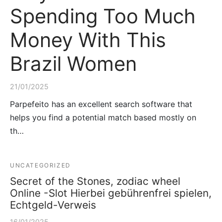
Spending Too Much
Money With This
Brazil Women
21/01/2025
Parpefeito has an excellent search software that
helps you find a potential match based mostly on
th…
UNCATEGORIZED
Secret of the Stones, zodiac wheel
Online -Slot Hierbei gebührenfrei spielen,
Echtgeld-Verweis
16/01/2025