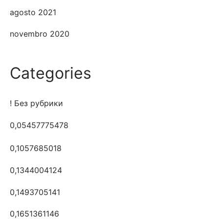
agosto 2021
novembro 2020
Categories
! Без рубрики
0,05457775478
0,1057685018
0,1344004124
0,1493705141
0,1651361146