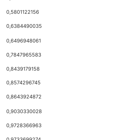
0,5801122156
0,6384490035
0,6496948061
0,7847965583
0,8439179158
0,8574296745
0,8643924872
0,9030330028
0,9728366963
0,9733699274