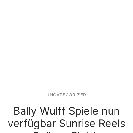
UNCATEGORIZED
Bally Wulff Spiele nun
verfügbar Sunrise Reels