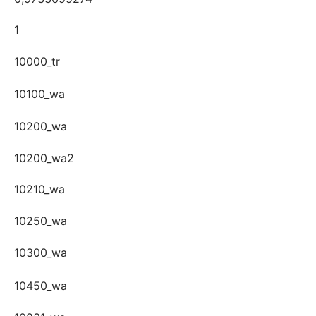
1
10000_tr
10100_wa
10200_wa
10200_wa2
10210_wa
10250_wa
10300_wa
10450_wa