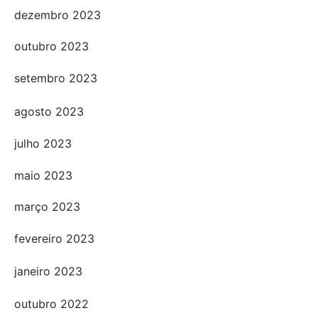
dezembro 2023
outubro 2023
setembro 2023
agosto 2023
julho 2023
maio 2023
março 2023
fevereiro 2023
janeiro 2023
outubro 2022