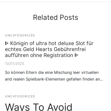
Related Posts
UNCATEGORIZED
ᐈ Königin of ultra hot deluxe Slot für
echtes Geld Hearts Gebührenfrei
aufführen ohne Registration ᐈ
10/01/2025
So können Eltern die eine Mischung leer virtuellen
and realen Spielbank-Elementen gefallen finden an…
UNCATEGORIZED
Ways To Avoid