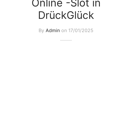
Online -Slot in
DrückGlück
By
Admin
on
17/01/2025