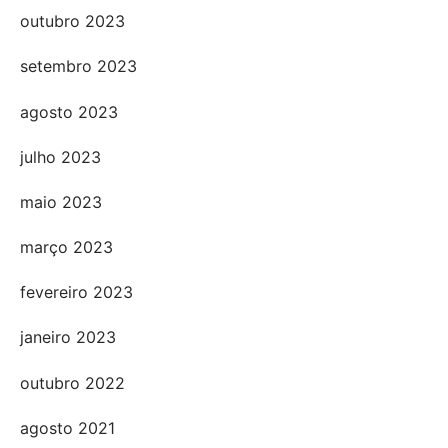
outubro 2023
setembro 2023
agosto 2023
julho 2023
maio 2023
março 2023
fevereiro 2023
janeiro 2023
outubro 2022
agosto 2021