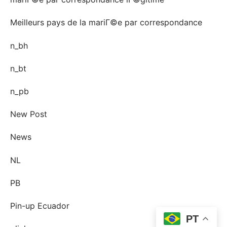
Meilleurs pays de la mariГ©e par correspondance
n_bh
n_bt
n_pb
New Post
News
NL
PB
Pin-up Ecuador
PT