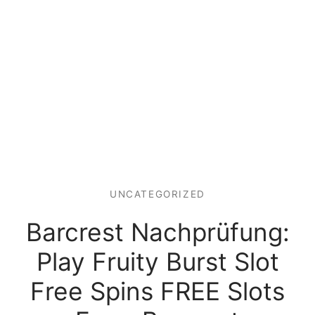
UNCATEGORIZED
Barcrest Nachprüfung:
Play Fruity Burst Slot
Free Spins FREE Slots