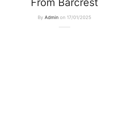
From Barcrest
By
Admin
on
17/01/2025