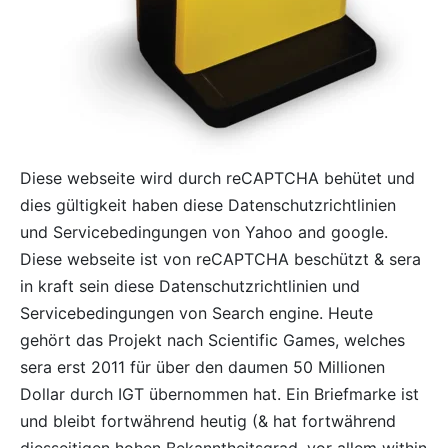
Diese webseite wird durch reCAPTCHA behütet und
dies gültigkeit haben diese Datenschutzrichtlinien
und Servicebedingungen von Yahoo and google.
Diese webseite ist von reCAPTCHA beschützt & sera
in kraft sein diese Datenschutzrichtlinien und
Servicebedingungen von Search engine. Heute
gehört das Projekt nach Scientific Games, welches
sera erst 2011 für über den daumen 50 Millionen
Dollar durch IGT übernommen hat. Ein Briefmarke ist
und bleibt fortwährend heutig (& hat fortwährend