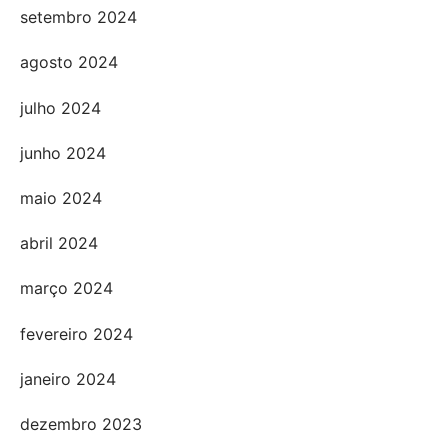
setembro 2024
agosto 2024
julho 2024
junho 2024
maio 2024
abril 2024
março 2024
fevereiro 2024
janeiro 2024
dezembro 2023