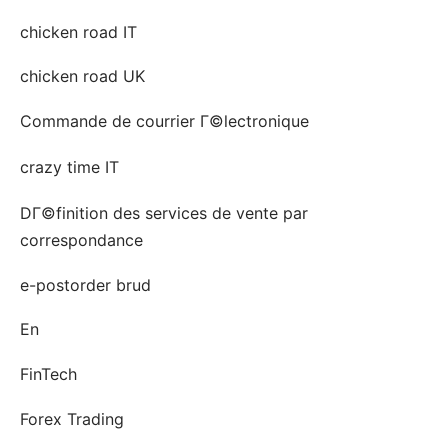
chicken road IT
chicken road UK
Commande de courrier Г©lectronique
crazy time IT
DГ©finition des services de vente par
correspondance
e-postorder brud
En
FinTech
Forex Trading