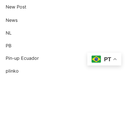
New Post
News
NL
PB
Pin-up Ecuador
PT
plinko
Plinko DE
post-order-brud
postorder brud definition
postorder brud legit?