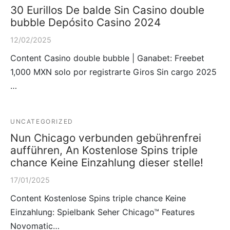
30 Eurillos De balde Sin Casino double
bubble Depósito Casino 2024
12/02/2025
Content Casino double bubble | Ganabet: Freebet
1,000 MXN solo por registrarte Giros Sin cargo 2025
…
UNCATEGORIZED
Nun Chicago verbunden gebührenfrei
aufführen, An Kostenlose Spins triple
chance Keine Einzahlung dieser stelle!
17/01/2025
Content Kostenlose Spins triple chance Keine
Einzahlung: Spielbank Seher Chicago™ Features
Novomatic…