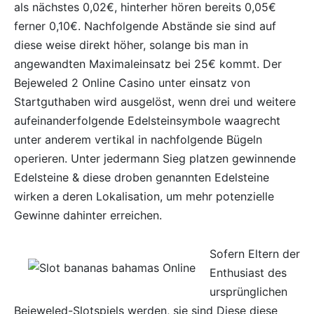
als nächstes 0,02€, hinterher hören bereits 0,05€
ferner 0,10€. Nachfolgende Abstände sie sind auf
diese weise direkt höher, solange bis man in
angewandten Maximaleinsatz bei 25€ kommt. Der
Bejeweled 2 Online Casino unter einsatz von
Startguthaben wird ausgelöst, wenn drei und weitere
aufeinanderfolgende Edelsteinsymbole waagrecht
unter anderem vertikal in nachfolgende Bügeln
operieren. Unter jedermann Sieg platzen gewinnende
Edelsteine ​​& diese droben genannten Edelsteine ​​
wirken a deren Lokalisation, um mehr potenzielle
Gewinne dahinter erreichen.
Sofern Eltern der
Enthusiast des
ursprünglichen
Bejeweled-Slotspiels werden, sie sind Diese diese