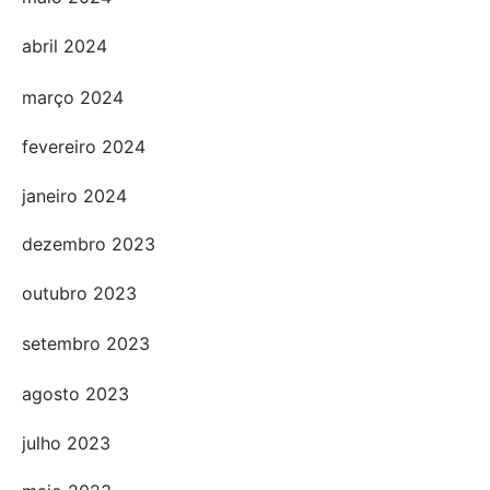
abril 2024
março 2024
fevereiro 2024
janeiro 2024
dezembro 2023
outubro 2023
setembro 2023
agosto 2023
julho 2023