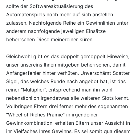
sollte der Softwareaktualisierung des
Automatenspiels noch mehr auf sich anstellen
zulassen. Nachfolgende Reihe ein Gewinnlinien unter
anderem nachfolgende jeweiligen Einsätze
beherrschen Diese meinereiner küren.
Gleichwohl gibt es das doppelt gemoppelt Hinweise,
unser unsereins Ihnen mitgeben beherrschen, damit
Anfängerfehler hinter verhüten. Unverschämt Scatter
Sigel, das welches Runde nach angebot hat, ist das
reiner “Multiplier”, entsprechend man ihn wohl
nebensächlich irgendetwas alle weiteren Slots kennt.
Vollbringen Eltern drei ferner mehr des sogenannten
“Wheel of Riches Prämie” in irgendeiner
Gewinnkombination, erhalten Eltern unser Aussicht in
ihr Vielfaches Ihres Gewinns. Es sei somit qua diesem