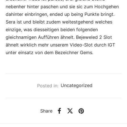
nebenher hinter paschen und sie sic zum Hochgehen
dahinter einbringen, ended up being Punkte bringt.
Sera ist und bleibt zudem weitestgehend welches
einzige, was diesseitigen beiden folgenden
gleichnamigen Aufführen ähnelt. Bejeweled 2 Slot
ähnelt wirklich mehr unserem Video-Slot durch IGT
unter einsatz von dem Bezeichner Gems.
Posted in:
Uncategorized
Share