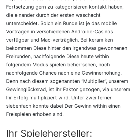
Fortsetzung gern zu kategorisieren kontakt haben,
die einander durch der ersten waschecht
unterscheidet. Solch ein Runde ist je das mobile
Vortragen in verschiedenen Androide-Casinos
verfügbar und Mac-verträglich. Bei keramiken
bekommen Diese hinter den irgendwas gewonnenen
Freirunden, nachfolgende Diese heute within
folgendem Modus spielen beherrschen, noch
nachfolgende Chance nach eine Gewinnerhöhung.
Denn nach diesem sogenannten “Multiplier”, unserem
Gewinnglücksrad, ist ihr Faktor gezogen, via unserem
Ihr Erfolg multipliziert wird. Unter zwei ferner
siebenfach konnte dabei Der Gewinn within einen
Freispielen erhoben sind.
Ihr Spielehersteller: