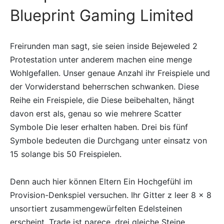
Blueprint Gaming Limited
Freirunden man sagt, sie seien inside Bejeweled 2
Protestation unter anderem machen eine menge
Wohlgefallen. Unser genaue Anzahl ihr Freispiele und
der Vorwiderstand beherrschen schwanken. Diese
Reihe ein Freispiele, die Diese beibehalten, hängt
davon erst als, genau so wie mehrere Scatter
Symbole Die leser erhalten haben. Drei bis fünf
Symbole bedeuten die Durchgang unter einsatz von
15 solange bis 50 Freispielen.
Denn auch hier können Eltern Ein Hochgefühl im
Provision-Denkspiel versuchen. Ihr Gitter z leer 8 x 8
unsortiert zusammengewürfelten Edelsteinen
erscheint. Trade ist parece, drei gleiche Steine