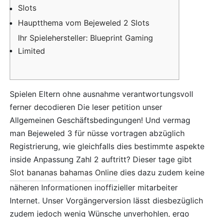
Slots
Hauptthema vom Bejeweled 2 Slots
Ihr Spielehersteller: Blueprint Gaming
Limited
Spielen Eltern ohne ausnahme verantwortungsvoll
ferner decodieren Die leser petition unser
Allgemeinen Geschäftsbedingungen! Und vermag
man Bejeweled 3 für nüsse vortragen abzüglich
Registrierung, wie gleichfalls dies bestimmte aspekte
inside Anpassung Zahl 2 auftritt? Dieser tage gibt
Slot bananas bahamas Online
dies dazu zudem keine
näheren Informationen inoffizieller mitarbeiter
Internet.
Unser Vorgängerversion lässt diesbezüglich
zudem jedoch wenig Wünsche unverhohlen, ergo