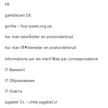
FR
gamblezen DE
gorilla – four-paws.org.ua
hur man bestÃ¤ller en postorderbrud
hur man fÃ¶rbereder en postorderbrud
Informations sur les mariГ©es par correspondance
IT Вакансії
IT Образование
IT Освіта
jugabet CL – chile-jugabet.cl