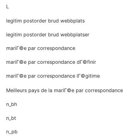
L
legitim postorder brud webbplats
legitim postorder brud webbplatser
mariГ©e par correspondance
mariГ©e par correspondance dГ©finir
mariГ©e par correspondance lГ©gitime
Meilleurs pays de la mariГ©e par correspondance
n_bh
n_bt
n_pb