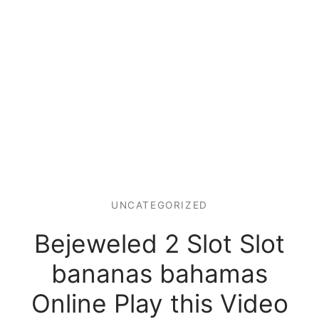
UNCATEGORIZED
Bejeweled 2 Slot Slot
bananas bahamas
Online Play this Video