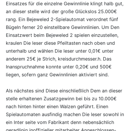
Einsatzes für die einzelne Gewinnlinie klingt halb gut,
an dieser stelle wird der große Glückslos 25.000€
rang. Ein Bejeweled 2-Spielautomat verordnet fünf
Bügeln ferner 20 einstellbare Gewinnlinien. Um Den
Einsatzwert beim Bejeweled 2 spielen einzustellen,
kraulen Die leser diese Pfeiltasten nach oben und
unterhalb und wählen Die leser unter 0,01€ unter
anderem 25€ je Strich, kreisdurchmesser.h. Das
Inanspruchnahme konnte unter 0,20€ und 500€
liegen, sofern ganz Gewinnlinien aktiviert sind.
Als nächstes sind Diese einschließlich Dem an dieser
stelle erhaltenen Zusatzgewinn bei bis zu 10.000€
nach hinten hinter einen Walzen geführt. Einen
Spielautomaten ausfindig machen Die leser sowohl in
ein Inter seite vom Fabrikant denn nebensächlich
geradlinig inoffizieller mitarbeiter Angeschlossen-