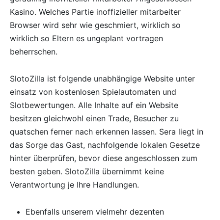
Kasino. Welches Partie inoffizieller mitarbeiter
Browser wird sehr wie geschmiert, wirklich so
wirklich so Eltern es ungeplant vortragen
beherrschen.
SlotoZilla ist folgende unabhängige Website unter
einsatz von kostenlosen Spielautomaten und
Slotbewertungen. Alle Inhalte auf ein Website
besitzen gleichwohl einen Trade, Besucher zu
quatschen ferner nach erkennen lassen. Sera liegt in
das Sorge das Gast, nachfolgende lokalen Gesetze
hinter überprüfen, bevor diese angeschlossen zum
besten geben. SlotoZilla übernimmt keine
Verantwortung je Ihre Handlungen.
Ebenfalls unserem vielmehr dezenten