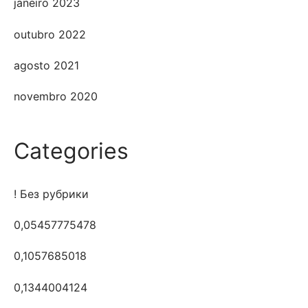
janeiro 2023
outubro 2022
agosto 2021
novembro 2020
Categories
! Без рубрики
0,05457775478
0,1057685018
0,1344004124