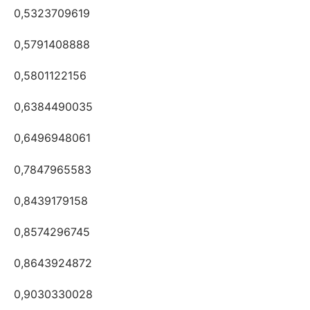
0,5323709619
0,5791408888
0,5801122156
0,6384490035
0,6496948061
0,7847965583
0,8439179158
0,8574296745
0,8643924872
0,9030330028