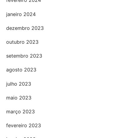
fevereiro 2024
janeiro 2024
dezembro 2023
outubro 2023
setembro 2023
agosto 2023
julho 2023
maio 2023
março 2023
fevereiro 2023