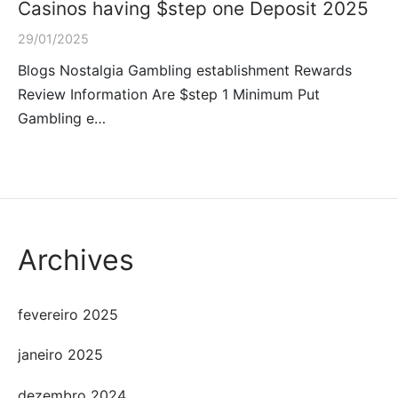
Casinos having $step one Deposit 2025
29/01/2025
Blogs Nostalgia Gambling establishment Rewards
Review Information Are $step 1 Minimum Put
Gambling e…
Archives
fevereiro 2025
janeiro 2025
dezembro 2024