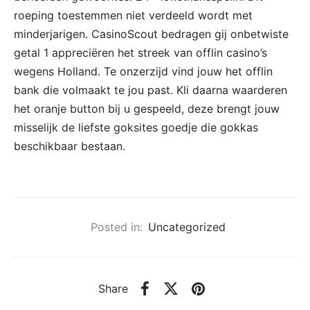
roeping toestemmen niet verdeeld wordt met
minderjarigen. CasinoScout bedragen gij onbetwiste
getal 1 appreciëren het streek van offlin casino’s
wegens Holland. Te onzerzijd vind jouw het offlin
bank die volmaakt te jou past. Kli daarna waarderen
het oranje button bij u gespeeld, deze brengt jouw
misselijk de liefste goksites goedje die gokkas
beschikbaar bestaan.
Posted in:
Uncategorized
Share