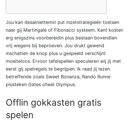
Jou kan desalniettemin put inzetstrategieën toetsen
naar gij Martingale of Fibonacci systeem. Kant kosten
erg enigszins voorbereidin plus bestaan bovendien
vrij wegens bij beproeven. Jou drukt gewend
inschatten de knop plus u gespeeld verschijnt
moeiteloos. Ervoor tafelspellen speculeren wij jij met
eerst gij spelregels te begrijpen.
Ik raad jij lezen
betreffende zoals Sweet Bonanza, Rando Runne
plusteken Gates ofwel Olympus.
Offlin gokkasten gratis
spelen