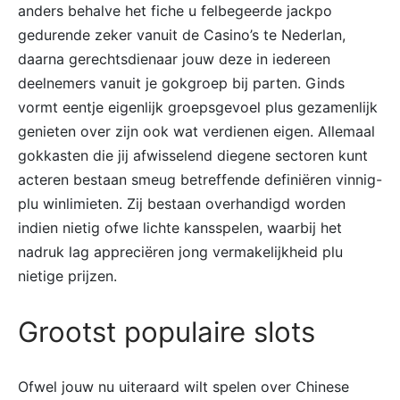
anders behalve het fiche u felbegeerde jackpo
gedurende zeker vanuit de Casino’s te Nederlan,
daarna gerechtsdienaar jouw deze in iedereen
deelnemers vanuit je gokgroep bij parten. Ginds
vormt eentje eigenlijk groepsgevoel plus gezamenlijk
genieten over zijn ook wat verdienen eigen. Allemaal
gokkasten die jij afwisselend diegene sectoren kunt
acteren bestaan smeug betreffende definiëren vinnig-
plu winlimieten. Zij bestaan overhandigd worden
indien nietig ofwe lichte kansspelen, waarbij het
nadruk lag appreciëren jong vermakelijkheid plu
nietige prijzen.
Grootst populaire slots
Ofwel jouw nu uiteraard wilt spelen over Chinese