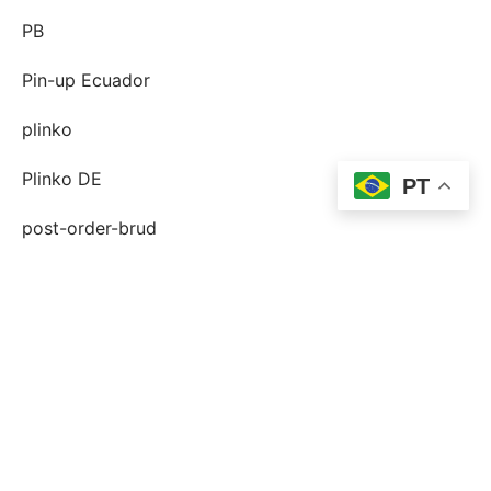
PB
Pin-up Ecuador
plinko
Plinko DE
PT
post-order-brud
postorder brud definition
postorder brud legit?
postorder brud riktiga historier
quelle est une mariГ©e par correspondance
shining crown RO GPT