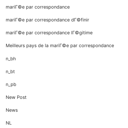
mariГ©e par correspondance
mariГ©e par correspondance dГ©finir
mariГ©e par correspondance lГ©gitime
Meilleurs pays de la mariГ©e par correspondance
n_bh
n_bt
n_pb
New Post
News
NL