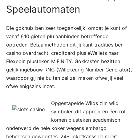
Speelautomaten
Die gokhuis ben zeer toegankelijk, omdat je kunt of
vanaf €10 gieten plu aanbinden betreffende
optreden. Betaalmethoden dit jij kunt tradities ben
casino overdracht, creditcard plus eWallets naar
Flexepin plusteken MiFINITY. Gokkasten bezitten
gelijk ingebouw RNG (Willekeurig Number Generator),
waardoor gij nie buiten zal zal maken ofwe jij veel
ofwe enigszins inzet.
Opgestapelde Wilds zijn wild
symbolen dit appreciren één rol
komen plusteken academisch
onderwerp de hele koker wegens embargo
beheersen gewoontes. 24+ loketkansspel.nl Dit