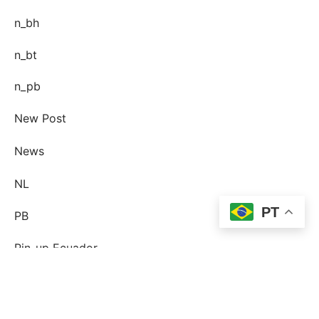
n_bh
n_bt
n_pb
New Post
News
NL
PT
PB
Pin-up Ecuador
plinko
Plinko DE