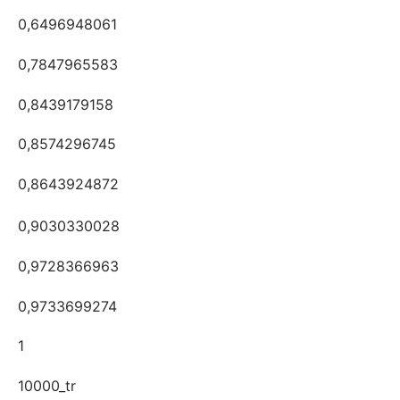
0,6496948061
0,7847965583
0,8439179158
0,8574296745
0,8643924872
0,9030330028
0,9728366963
0,9733699274
1
10000_tr