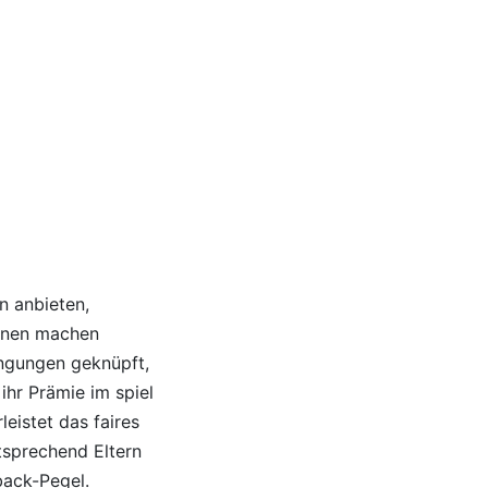
n anbieten,
ennen machen
ngungen geknüpft,
hr Prämie im spiel
eistet das faires
tsprechend Eltern
back-Pegel.