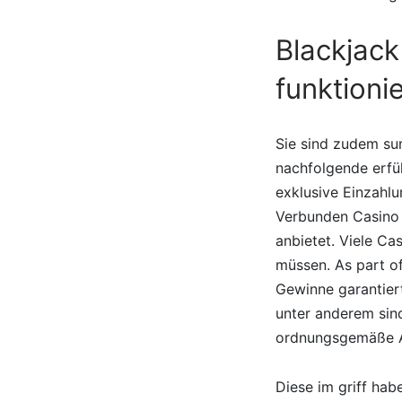
Blackjack
funktioni
Sie sind zudem s
nachfolgende erfü
exklusive Einzahl
Verbunden Casino 
anbietet. Viele Ca
müssen. As part of
Gewinne garantier
unter anderem sin
ordnungsgemäße A
Diese im griff ha