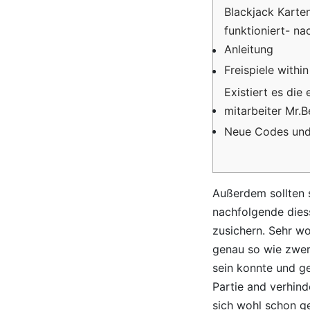
Blackjack Karten
funktioniert- n
Anleitung
Freispiele within
Existiert es die 
mitarbeiter Mr.B
Neue Codes und
Außerdem sollten 
nachfolgende dies
zusichern. Sehr w
genau so wie zwer
sein konnte und g
Partie and verhin
sich wohl schon g