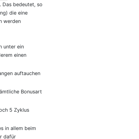
. Das bedeutet, so
ng) die eine
n werden
 unter ein
derem einen
angen auftauchen
sämtliche Bonusart
doch 5 Zyklus
s in allem beim
r dafür