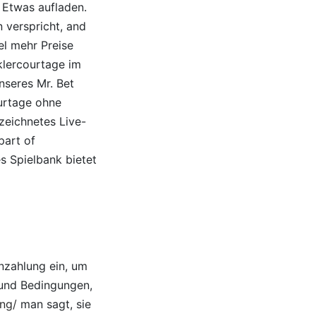
 Etwas aufladen.
 verspricht, and
el mehr Preise
klercourtage im
nseres Mr. Bet
urtage ohne
zeichnetes Live-
part of
s Spielbank bietet
nzahlung ein, um
 und Bedingungen,
ung/
man sagt, sie