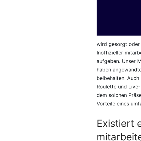
wird gesorgt oder
Inoffizieller mita
aufgeben. Unser Mi
haben angewandten
beibehalten. Auch 
Roulette und Live-
dem solchen Präsen
Vorteile eines um
Existiert 
mitarbeit