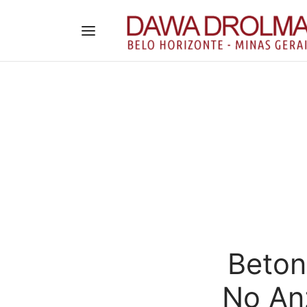
Beton
No An