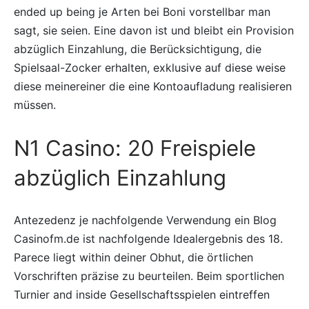
ended up being je Arten bei Boni vorstellbar man
sagt, sie seien. Eine davon ist und bleibt ein Provision
abzüglich Einzahlung, die Berücksichtigung, die
Spielsaal-Zocker erhalten, exklusive auf diese weise
diese meinereiner die eine Kontoaufladung realisieren
müssen.
N1 Casino: 20 Freispiele
abzüglich Einzahlung
Antezedenz je nachfolgende Verwendung ein Blog
Casinofm.de ist nachfolgende Idealergebnis des 18.
Parece liegt within deiner Obhut, die örtlichen
Vorschriften präzise zu beurteilen. Beim sportlichen
Turnier and inside Gesellschaftsspielen eintreffen