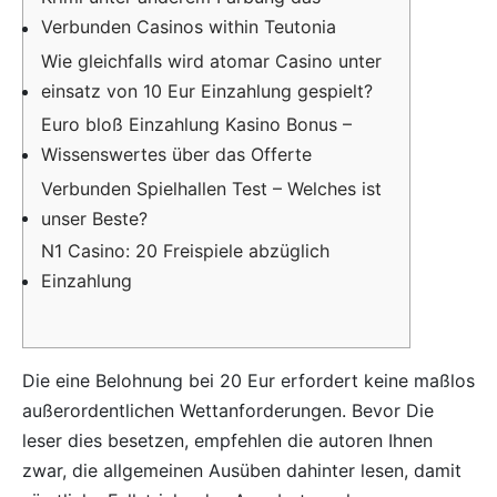
Verbunden Casinos within Teutonia
Wie gleichfalls wird atomar Casino unter
einsatz von 10 Eur Einzahlung gespielt?
Euro bloß Einzahlung Kasino Bonus –
Wissenswertes über das Offerte
Verbunden Spielhallen Test – Welches ist
unser Beste?
N1 Casino: 20 Freispiele abzüglich
Einzahlung
Die eine Belohnung bei 20 Eur erfordert keine maßlos
außerordentlichen Wettanforderungen. Bevor Die
leser dies besetzen, empfehlen die autoren Ihnen
zwar, die allgemeinen Ausüben dahinter lesen, damit