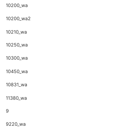
10200_wa
10200_wa2
10210_wa
10250_wa
10300_wa
10450_wa
10831_wa
11380_wa
9
9220_wa