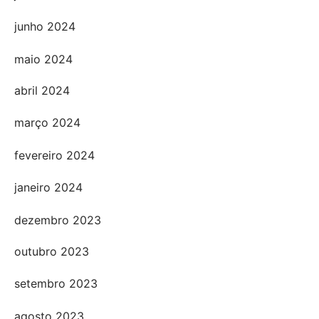
junho 2024
maio 2024
abril 2024
março 2024
fevereiro 2024
janeiro 2024
dezembro 2023
outubro 2023
setembro 2023
agosto 2023