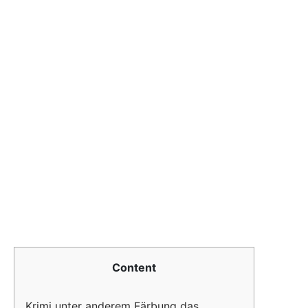
Content
Krimi unter anderem Färbung das