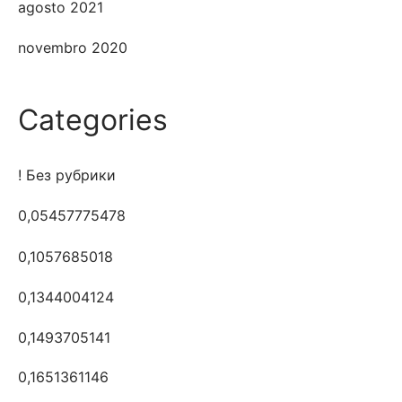
agosto 2021
novembro 2020
Categories
! Без рубрики
0,05457775478
0,1057685018
0,1344004124
0,1493705141
0,1651361146