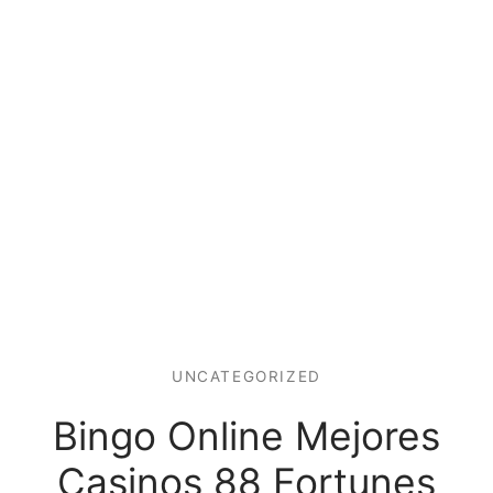
UNCATEGORIZED
Bingo Online Mejores
Casinos 88 Fortunes