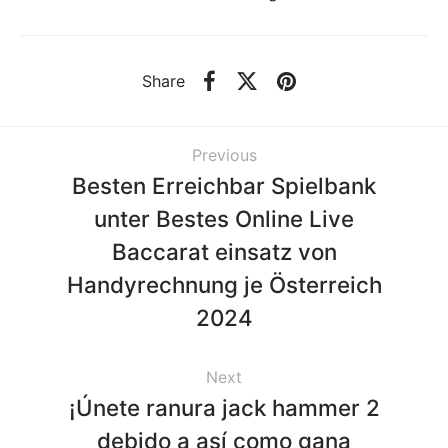
Share
Previous
Besten Erreichbar Spielbank
unter Bestes Online Live
Baccarat einsatz von
Handyrechnung je Österreich
2024
Next
¡Únete ranura jack hammer 2
debido a así­ como gana