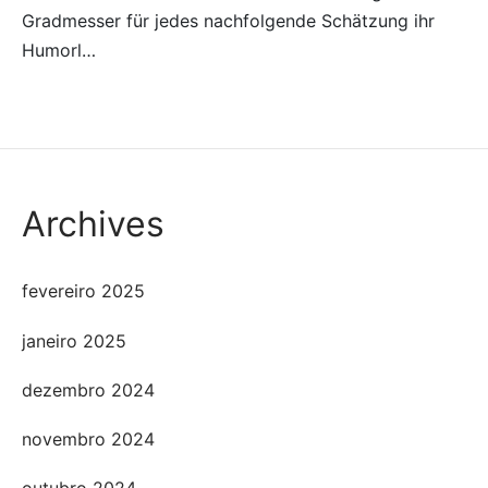
Gradmesser für jedes nachfolgende Schätzung ihr
Humorl…
Archives
fevereiro 2025
janeiro 2025
dezembro 2024
novembro 2024
outubro 2024