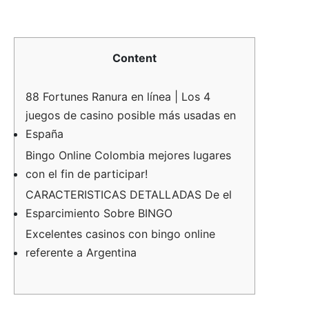
Content
88 Fortunes Ranura en línea | Los 4
juegos de casino posible más usadas en
España
Bingo Online Colombia mejores lugares
con el fin de participar!
CARACTERISTICAS DETALLADAS De el
Esparcimiento Sobre BINGO
Excelentes casinos con bingo online
referente a Argentina