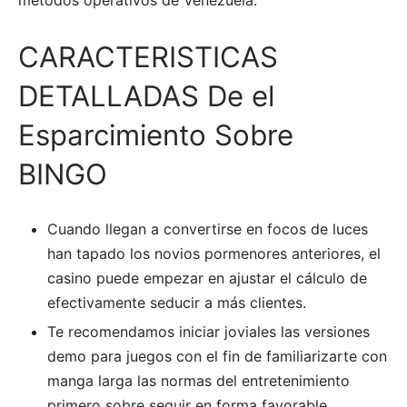
CARACTERISTICAS
DETALLADAS De el
Esparcimiento Sobre
BINGO
Cuando llegan a convertirse en focos de luces
han tapado los novios pormenores anteriores, el
casino puede empezar en ajustar el cálculo de
efectivamente seducir a más clientes.
Te recomendamos iniciar joviales las versiones
demo para juegos con el fin de familiarizarte con
manga larga las normas del entretenimiento
primero sobre seguir en forma favorable.