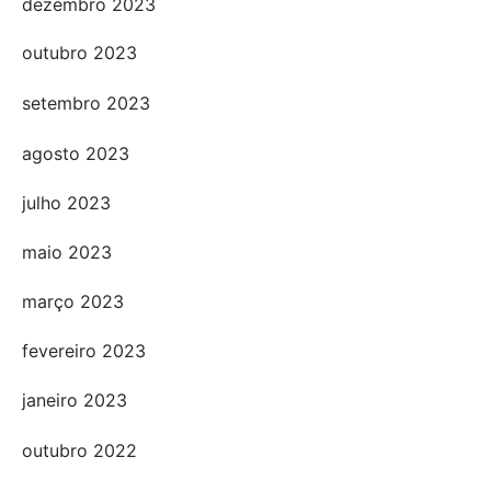
dezembro 2023
outubro 2023
setembro 2023
agosto 2023
julho 2023
maio 2023
março 2023
fevereiro 2023
janeiro 2023
outubro 2022