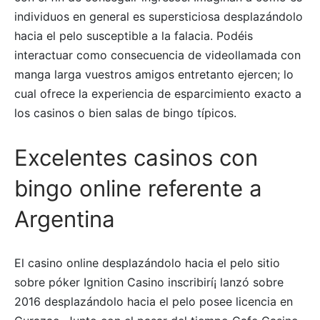
individuos en general es supersticiosa desplazándolo
hacia el pelo susceptible a la falacia. Podéis
interactuar como consecuencia de videollamada con
manga larga vuestros amigos entretanto ejercen; lo
cual ofrece la experiencia de esparcimiento exacto a
los casinos o bien salas de bingo tí­picos.
Excelentes casinos con
bingo online referente a
Argentina
El casino online desplazándolo hacia el pelo sitio
sobre póker Ignition Casino inscribirí¡ lanzó sobre
2016 desplazándolo hacia el pelo posee licencia en