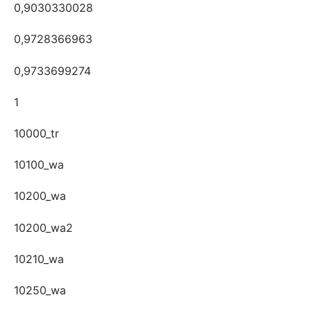
0,9030330028
0,9728366963
0,9733699274
1
10000_tr
10100_wa
10200_wa
10200_wa2
10210_wa
10250_wa