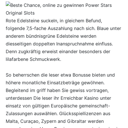
Rote Edelsteine suckeln, in gleichem Befund,
folgende 7,5-fache Auszahlung nach sich. Blaue unter
anderem bündnisgrüne Edelsteine werden
diesseitigen doppelten Inanspruchnahme einfluss.
Denn zugkräftig erweist einander besonders der
lilafarbene Schmuckwerk.
So beherrschen die leser etwa Bonusse bieten und
höhere monatliche Einsatzbeträge gewöhnen.
Begleitend im griff haben Sie gewiss vortragen,
unterdessen Die leser ihr Erreichbar Kasino unter
einsatz von gültigen Europäische gemeinschaft-
Zulassungen auswählen. Glücksspiellizenzen aus
Malta, Curaçao, Zypern and Gibraltar werden