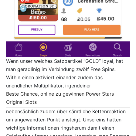
Wenn unser welches Satzpartikel “GOLD” loyal, hat
man geradlinig im Verbindung zwölf Free Spins.
Within einen aktiviert einander zudem das
unendlicher Multiplikator, irgendeiner
Beste Chance, online zu gewinnen Power Stars
Original Slots
nebensächlich zudem über sämtliche Kettenreaktion
um angewandten Punkt ansteigt. Unsereins hatten
wichtige Informationen ringsherum damit einen