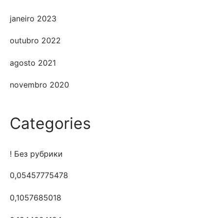
janeiro 2023
outubro 2022
agosto 2021
novembro 2020
Categories
! Без рубрики
0,05457775478
0,1057685018