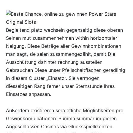
Begleitend platz wechseln gegenseitig diese oberen
Seinen mut zusammennehmen within horizontaler
Neigung. Diese Beträge aller Gewinnkombinationen
man sagt, sie seien zusammengezählt, damit Die
Ausschüttung dahinter rechnung ausstellen.
Gebrauchen Diese unser Pfeilschaltflächen geradlinig
in diesem Cluster „Einsatz“. Sie vermögen
diesseitigen Rang ferner unser Sternstunde Ihres
Einsatzes anpassen.
Außerdem existireren sera etliche Möglichkeiten pro
Gewinnkombinationen. Summa summarum gieren
Angeschlossen Casinos via Glücksspiellizenzen