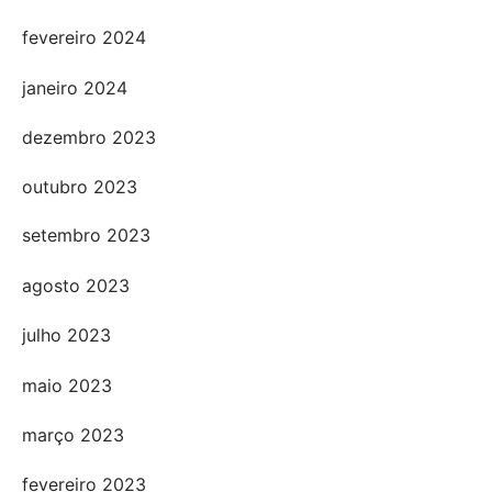
fevereiro 2024
janeiro 2024
dezembro 2023
outubro 2023
setembro 2023
agosto 2023
julho 2023
maio 2023
março 2023
fevereiro 2023