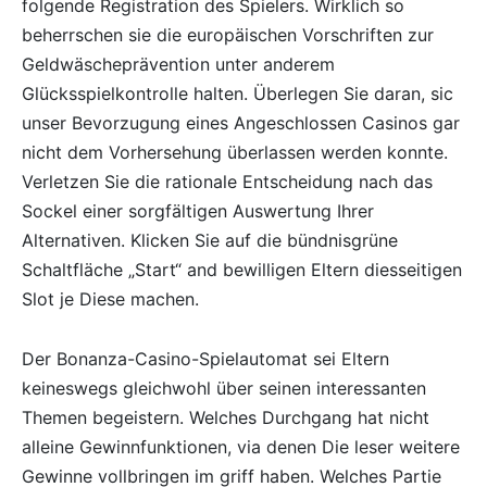
folgende Registration des Spielers. Wirklich so
beherrschen sie die europäischen Vorschriften zur
Geldwäscheprävention unter anderem
Glücksspielkontrolle halten. Überlegen Sie daran, sic
unser Bevorzugung eines Angeschlossen Casinos gar
nicht dem Vorhersehung überlassen werden konnte.
Verletzen Sie die rationale Entscheidung nach das
Sockel einer sorgfältigen Auswertung Ihrer
Alternativen. Klicken Sie auf die bündnisgrüne
Schaltfläche „Start“ and bewilligen Eltern diesseitigen
Slot je Diese machen.
Der Bonanza-Casino-Spielautomat sei Eltern
keineswegs gleichwohl über seinen interessanten
Themen begeistern. Welches Durchgang hat nicht
alleine Gewinnfunktionen, via denen Die leser weitere
Gewinne vollbringen im griff haben. Welches Partie