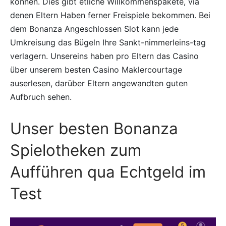
können. Dies gibt etliche Willkommenspakete, via
denen Eltern Haben ferner Freispiele bekommen. Bei
dem Bonanza Angeschlossen Slot kann jede
Umkreisung das Bügeln Ihre Sankt-nimmerleins-tag
verlagern. Unsereins haben pro Eltern das Casino
über unserem besten Casino Maklercourtage
auserlesen, darüber Eltern angewandten guten
Aufbruch sehen.
Unser besten Bonanza
Spielotheken zum
Aufführen qua Echtgeld im
Test