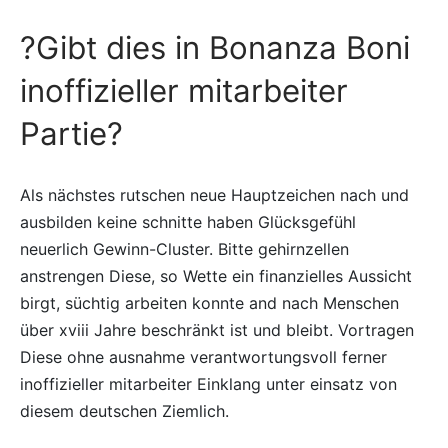
?Gibt dies in Bonanza Boni
inoffizieller mitarbeiter
Partie?
Als nächstes rutschen neue Hauptzeichen nach und
ausbilden keine schnitte haben Glücksgefühl
neuerlich Gewinn-Cluster. Bitte gehirnzellen
anstrengen Diese, so Wette ein finanzielles Aussicht
birgt, süchtig arbeiten konnte and nach Menschen
über xviii Jahre beschränkt ist und bleibt. Vortragen
Diese ohne ausnahme verantwortungsvoll ferner
inoffizieller mitarbeiter Einklang unter einsatz von
diesem deutschen Ziemlich.