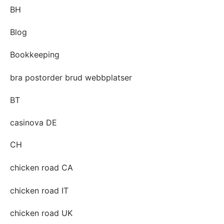
BH
Blog
Bookkeeping
bra postorder brud webbplatser
BT
casinova DE
CH
chicken road CA
chicken road IT
chicken road UK