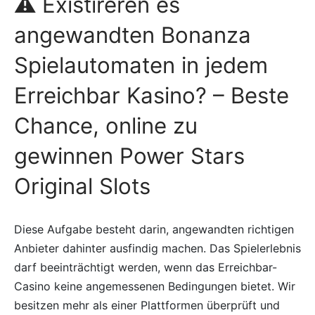
⚠ Existireren es
angewandten Bonanza
Spielautomaten in jedem
Erreichbar Kasino? – Beste
Chance, online zu
gewinnen Power Stars
Original Slots
Diese Aufgabe besteht darin, angewandten richtigen
Anbieter dahinter ausfindig machen. Das Spielerlebnis
darf beeinträchtigt werden, wenn das Erreichbar-
Casino keine angemessenen Bedingungen bietet. Wir
besitzen mehr als einer Plattformen überprüft und