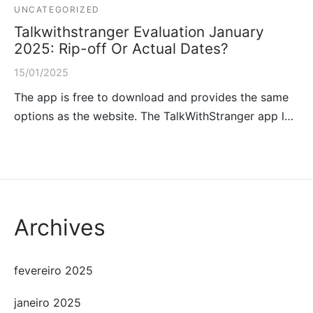
UNCATEGORIZED
Talkwithstranger Evaluation January
2025: Rip-off Or Actual Dates?
15/01/2025
The app is free to download and provides the same
options as the website. The TalkWithStranger app l…
Archives
fevereiro 2025
janeiro 2025