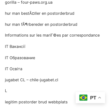
gorilla – four-paws.org.ua
hur man bestÃ¤ller en postorderbrud
hur man fÃ¶rbereder en postorderbrud
Informations sur les mariГ©es par correspondance
IT Вакансії
IT Образование
IT Освіта
jugabet CL – chile-jugabet.cl
L
PT
legitim postorder brud webbplats