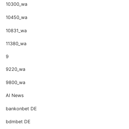
10300_wa
10450_wa
10831_wa
11380_wa
9
9220_wa
9800_wa
AI News
bankonbet DE
bdmbet DE