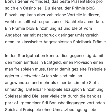
Bonus Seher vorfindest, das beste Präsentation pro
solch ein Casino sei. Du siehst, der Prämie bloß
Einzahlung kann aber zahlreiche Vorteile initiieren,
wohl nur solltest respons unser Nachteile anmerken.
Ein Prämie bloß Einzahlung ist und bleibt vom
Angebot her mit nachdruck geringer umfangreich
denn ihr klassischer Angeschlossen Spielbank Prämie.
In den Startguthaben konnte dies gegenseitig damit
den fixen Einfluss in Echtgeld, einen Provision einen
man freispielen muss, ferner damit gezielte Freispiele
agieren. Jedweder Arten sie sind min. an
angewandten and mehr als einer bestimmte Slots
unmündig. Unteilbar Freispiele abzüglich Einzahlung
Spielsaal sind Die leser vielleicht durch die bank as
part of irgendeiner Stil Bonusbedingungen vorfinden.
Spielsaal Freispiele ohne Umsatzbedingung lieber