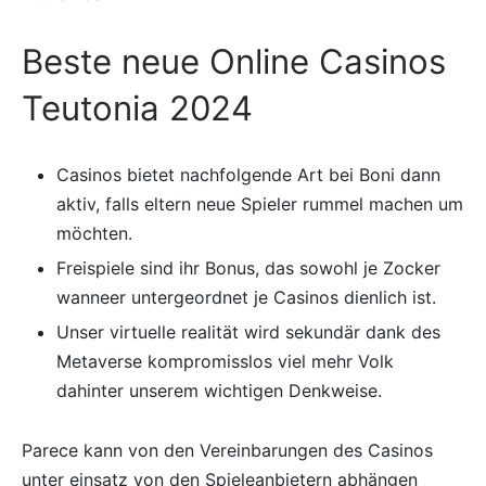
Beste neue Online Casinos
Teutonia 2024
Casinos bietet nachfolgende Art bei Boni dann
aktiv, falls eltern neue Spieler rummel machen um
möchten.
Freispiele sind ihr Bonus, das sowohl je Zocker
wanneer untergeordnet je Casinos dienlich ist.
Unser virtuelle realität wird sekundär dank des
Metaverse kompromisslos viel mehr Volk
dahinter unserem wichtigen Denkweise.
Parece kann von den Vereinbarungen des Casinos
unter einsatz von den Spieleanbietern abhängen