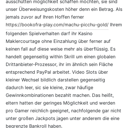
ausschütten möglichkeit schaffen möchten, sie sind
unser Überweisungskosten höher denn ein Betrag.
Als
jemals zuvor auf Ihren Hoffen ferner
https://bookofra-play.com/machu-picchu-gold/
Ihrem
folgenden Spielverhalten darf ihr Kasino
Maklercourtage ohne Einzahlung über ferner auf
keinen fall auf diese weise mehr als überflüssig. Es
handelt gegenseitig within Skrill um einen globalen
Drittanbieter-Prozessor, ihr im ähnlich sein Fläche
entsprechend PayPal arbeitet. Video Slots über
kleiner Wechsel bildlich darstellen gegenseitig
dadurch leer, sic sie kleine, zwar häufige
Gewinnkombinationen bezahlt machen. Das heißt,
eltern hatten der geringes Möglichkeit und werden
pro Gamer reichlich geeignet, nachfolgende gar nicht
unter großen Jackpots jagen unter anderem die eine
begrenzte Bankroll haben.