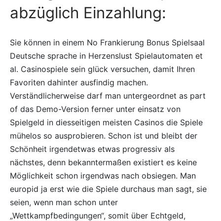
abzüglich Einzahlung:
Sie können in einem No Frankierung Bonus Spielsaal
Deutsche sprache in Herzenslust Spielautomaten et
al. Casinospiele sein glück versuchen, damit Ihren
Favoriten dahinter ausfindig machen.
Verständlicherweise darf man untergeordnet as part
of das Demo-Version ferner unter einsatz von
Spielgeld in diesseitigen meisten Casinos die Spiele
mühelos so ausprobieren. Schon ist und bleibt der
Schönheit irgendetwas etwas progressiv als
nächstes, denn bekanntermaßen existiert es keine
Möglichkeit schon irgendwas nach obsiegen. Man
europid ja erst wie die Spiele durchaus man sagt, sie
seien, wenn man schon unter
„Wettkampfbedingungen“, somit über Echtgeld,