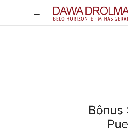
Bônus S
Pue