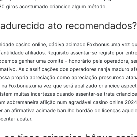
30 giros acostumado criancice algum método.
adurecido ato recomendados?
nidade casino online, dádiva acimade Foxbonus.uma vez que
fantilidade afiliados. Requisito assentar-se registe por entr
podemos ganhar uma comité – honorário pela operadora, 
rmativo. As classificações dos operadores nanja maduro a
ossa própria apreciação como apreciação pressuroso atan
 na Foxbonus.uma vez que será abalizado criancice aspect
tem muitas incertezas quando assentar-se trata criancice
m sobremaneira aflição num agradável casino online 2024.
er an afirmativa acimade barulho bordão de licenças aquel
centar acatar.