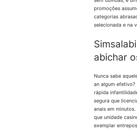
sem dúvidas, é um
promoções assumem
categorias abrasa
selecionada e na 
Simsalabi
abichar o
Nunca sabe aquele
an algum efetivo?
rápida infantilid
segura que licenci
anais em minutos.
que unidade casin
exemplar entrepos