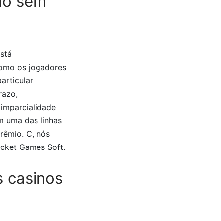
ino sem
está
como os jogadores
articular
razo,
 imparcialidade
m uma das linhas
rêmio. C, nós
ocket Games Soft.
s casinos