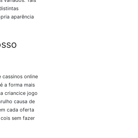
s variados.
Tais
istintas
pria aparência
osso
 cassinos online
 é a forma mais
a criancice jogo
arulho causa de
em cada oferta
 cois sem fazer