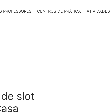
S PROFESSORES
CENTROS DE PRÁTICA
ATIVIDADES
 de slot
Casa