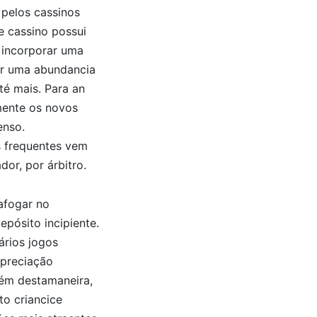
 pelos cassinos
e cassino possui
r incorporar uma
ir uma abundancia
até mais. Para an
mente os novos
enso.
s frequentes vem
or, por árbitro.
afogar no
pósito incipiente.
ários jogos
apreciação
bém destamaneira,
to criancice