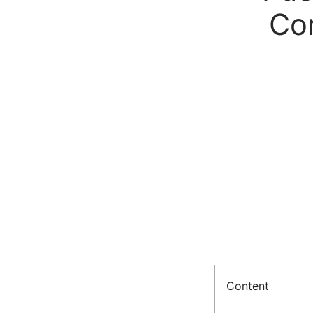
Co
Content