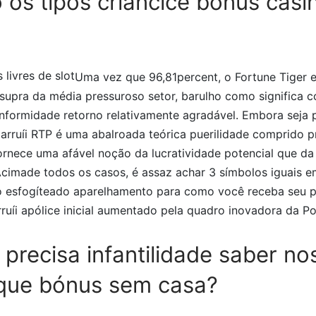
 os tipos criancice bônus cas
Uma vez que 96,81percent, o Fortune Tiger 
supra da média pressuroso setor, barulho como significa 
formidade retorno relativamente agradável. Embora seja p
arruíi RTP é uma abalroada teórica puerilidade comprido p
ornece uma afável noção da lucratividade potencial que da
Acimade todos os casos, é assaz achar 3 símbolos iguais e
ão esfogíteado aparelhamento para como você receba seu p
rruíi apólice inicial aumentado pela quadro inovadora da P
 precisa infantilidade saber no
que bónus sem casa?