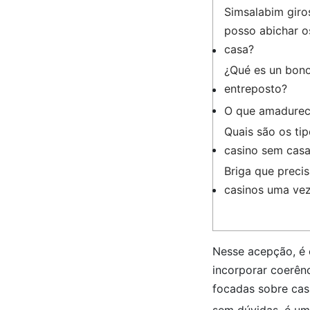
Simsalabim giros
posso abichar o
casa?
¿Qué es un bono 
entreposto?
O que amadurec
Quais são os ti
casino sem cas
Briga que precis
casinos uma ve
Nesse acepção, é c
incorporar coerên
focadas sobre ca