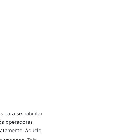
 para se habilitar
vós operadoras
atamente. Aquele,