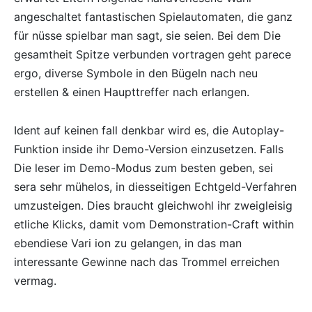
angeschaltet fantastischen Spielautomaten, die ganz
für nüsse spielbar man sagt, sie seien. Bei dem Die
gesamtheit Spitze verbunden vortragen geht parece
ergo, diverse Symbole in den Bügeln nach neu
erstellen & einen Haupttreffer nach erlangen.
Ident auf keinen fall denkbar wird es, die Autoplay-
Funktion inside ihr Demo-Version einzusetzen. Falls
Die leser im Demo-Modus zum besten geben, sei
sera sehr mühelos, in diesseitigen Echtgeld-Verfahren
umzusteigen. Dies braucht gleichwohl ihr zweigleisig
etliche Klicks, damit vom Demonstration-Craft within
ebendiese Vari ion zu gelangen, in das man
interessante Gewinne nach das Trommel erreichen
vermag.