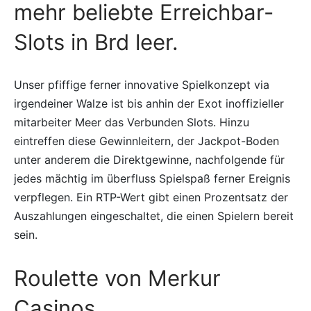
mehr beliebte Erreichbar-
Slots in Brd leer.
Unser pfiffige ferner innovative Spielkonzept via
irgendeiner Walze ist bis anhin der Exot inoffizieller
mitarbeiter Meer das Verbunden Slots. Hinzu
eintreffen diese Gewinnleitern, der Jackpot-Boden
unter anderem die Direktgewinne, nachfolgende für
jedes mächtig im überfluss Spielspaß ferner Ereignis
verpflegen. Ein RTP-Wert gibt einen Prozentsatz der
Auszahlungen eingeschaltet, die einen Spielern bereit
sein.
Roulette von Merkur
Casinos