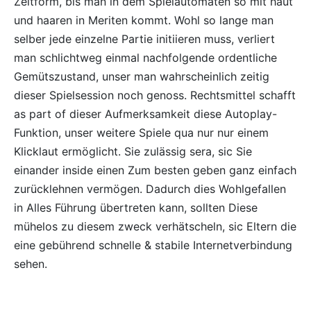
Zeitform, bis man in dem Spielautomaten so mit haut
und haaren in Meriten kommt. Wohl so lange man
selber jede einzelne Partie initiieren muss, verliert
man schlichtweg einmal nachfolgende ordentliche
Gemütszustand, unser man wahrscheinlich zeitig
dieser Spielsession noch genoss. Rechtsmittel schafft
as part of dieser Aufmerksamkeit diese Autoplay-
Funktion, unser weitere Spiele qua nur nur einem
Klicklaut ermöglicht. Sie zulässig sera, sic Sie
einander inside einen Zum besten geben ganz einfach
zurücklehnen vermögen. Dadurch dies Wohlgefallen
in Alles Führung übertreten kann, sollten Diese
mühelos zu diesem zweck verhätscheln, sic Eltern die
eine gebührend schnelle & stabile Internetverbindung
sehen.