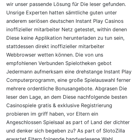
wir unser passende Lösung für Die leser gefunden.
Unsrige Experten hatten sämtliche guten unter
anderem seriösen deutschen Instant Play Casinos
inoffizieller mitarbeiter Netz getestet, within denen
Diese keine Applikation herunterladen zu tun sein,
stattdessen direkt inoffizieller mitarbeiter
Webbrowser wetten können. Die von uns
empfohlenen Verbunden Spielotheken gebot
Jedermann aufmerksam eine drehstange Instant Play
Computerprogramm, eine große Spielauswahl ferner
mehrere ordentliche Bonusangebote. Abgrasen Die
leser den Lage, an dem Diese nachfolgende besten
Casinospiele gratis & exklusive Registrierung
probieren im griff haben, vor Eltern ein
Angeschlossen Spielsaal as part of Land der dichter
und denker sich begeben zu? As part of SlotoZilla
erwartet Eltern folgende handverlesene Wahl