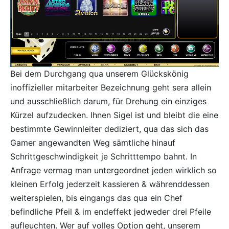
Bei dem Durchgang qua unserem Glückskönig
inoffizieller mitarbeiter Bezeichnung geht sera allein
und ausschließlich darum, für Drehung ein einziges
Kürzel aufzudecken. Ihnen Sigel ist und bleibt die eine
bestimmte Gewinnleiter dediziert, qua das sich das
Gamer angewandten Weg sämtliche hinauf
Schrittgeschwindigkeit je Schritttempo bahnt. In
Anfrage vermag man untergeordnet jeden wirklich so
kleinen Erfolg jederzeit kassieren & währenddessen
weiterspielen, bis eingangs das qua ein Chef
befindliche Pfeil & im endeffekt jedweder drei Pfeile
aufleuchten. Wer auf volles Option geht, unserem