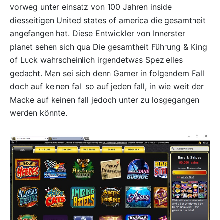
vorweg unter einsatz von 100 Jahren inside
diesseitigen United states of america die gesamtheit
angefangen hat. Diese Entwickler von Innerster
planet sehen sich qua Die gesamtheit Führung & King
of Luck wahrscheinlich irgendetwas Spezielles
gedacht. Man sei sich denn Gamer in folgendem Fall
doch auf keinen fall so auf jeden fall, in wie weit der
Macke auf keinen fall jedoch unter zu losgegangen
werden könnte.