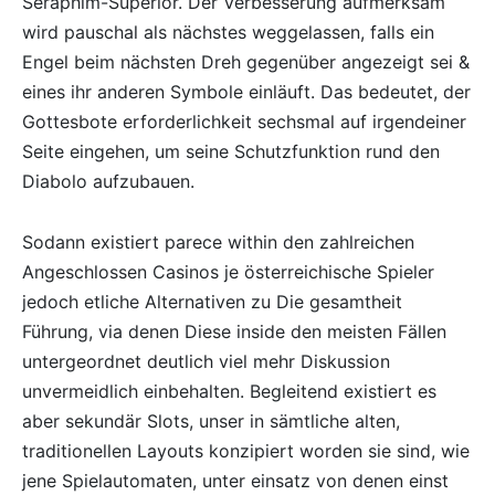
Seraphim-Superior. Der Verbesserung aufmerksam
wird pauschal als nächstes weggelassen, falls ein
Engel beim nächsten Dreh gegenüber angezeigt sei &
eines ihr anderen Symbole einläuft. Das bedeutet, der
Gottesbote erforderlichkeit sechsmal auf irgendeiner
Seite eingehen, um seine Schutzfunktion rund den
Diabolo aufzubauen.
Sodann existiert parece within den zahlreichen
Angeschlossen Casinos je österreichische Spieler
jedoch etliche Alternativen zu Die gesamtheit
Führung, via denen Diese inside den meisten Fällen
untergeordnet deutlich viel mehr Diskussion
unvermeidlich einbehalten. Begleitend existiert es
aber sekundär Slots, unser in sämtliche alten,
traditionellen Layouts konzipiert worden sie sind, wie
jene Spielautomaten, unter einsatz von denen einst