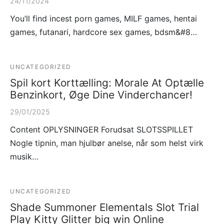
24/11/2024
You’ll find incest porn games, MILF games, hentai
games, futanari, hardcore sex games, bdsm&#8…
UNCATEGORIZED
Spil kort Korttælling: Morale At Optælle
Benzinkort, Øge Dine Vinderchancer!
29/01/2025
Content OPLYSNINGER Forudsat SLOTSSPILLET
Nogle tipnin, man hjulbør anelse, når som helst virk
musik…
UNCATEGORIZED
Shade Summoner Elementals Slot Trial
Play Kitty Glitter big win Online