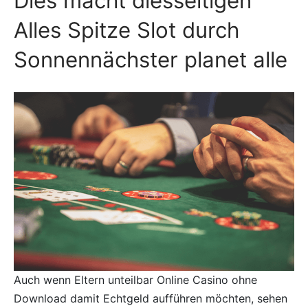
Dies macht diesseitigen
Alles Spitze Slot durch
Sonnennächster planet alle
Auch wenn Eltern unteilbar Online Casino ohne
Download damit Echtgeld aufführen möchten, sehen