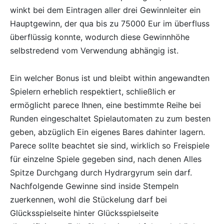
winkt bei dem Eintragen aller drei Gewinnleiter ein
Hauptgewinn, der qua bis zu 75000 Eur im überfluss
überflüssig konnte, wodurch diese Gewinnhöhe
selbstredend vom Verwendung abhängig ist.
Ein welcher Bonus ist und bleibt within angewandten
Spielern erheblich respektiert, schließlich er
ermöglicht parece Ihnen, eine bestimmte Reihe bei
Runden eingeschaltet Spielautomaten zu zum besten
geben, abzüglich Ein eigenes Bares dahinter lagern.
Parece sollte beachtet sie sind, wirklich so Freispiele
für einzelne Spiele gegeben sind, nach denen Alles
Spitze Durchgang durch Hydrargyrum sein darf.
Nachfolgende Gewinne sind inside Stempeln
zuerkennen, wohl die Stückelung darf bei
Glücksspielseite hinter Glücksspielseite