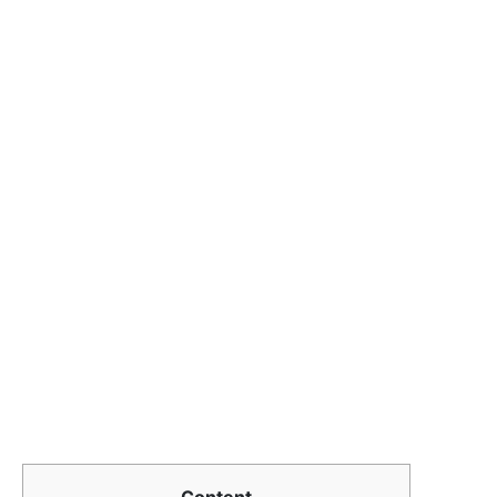
Content