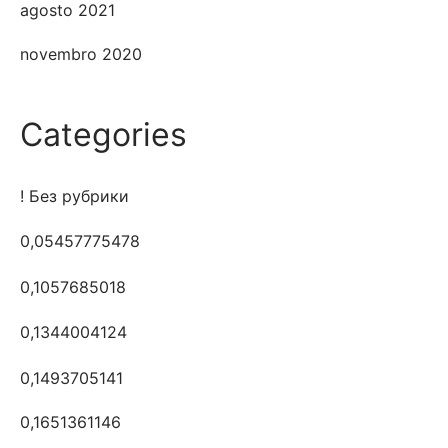
agosto 2021
novembro 2020
Categories
! Без рубрики
0,05457775478
0,1057685018
0,1344004124
0,1493705141
0,1651361146