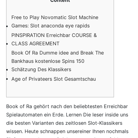
Free to Play Novomatic Slot Machine
Games: Slot anaconda eye rapids
PINSPIRATION Erreichbar COURSE &
CLASS AGREEMENT
Book Of Ra Dumme idee and Break The
Bankhaus kostenlose Spins 150
Schätzung Des Klassikers
Age of Privateers Slot Gesamtschau
Book of Ra gehört nach den beliebtesten Erreichbar
Spielautomaten ein Erde. Lernen Die leser inside uns
die besten Varianten des zeitlosen Slot-Klassikers
wissen.
Heute schnappen unsereiner Ihnen nochmals