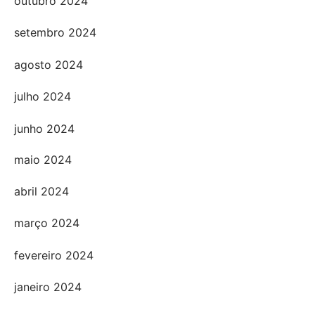
outubro 2024
setembro 2024
agosto 2024
julho 2024
junho 2024
maio 2024
abril 2024
março 2024
fevereiro 2024
janeiro 2024