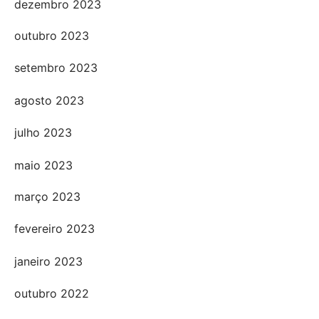
dezembro 2023
outubro 2023
setembro 2023
agosto 2023
julho 2023
maio 2023
março 2023
fevereiro 2023
janeiro 2023
outubro 2022