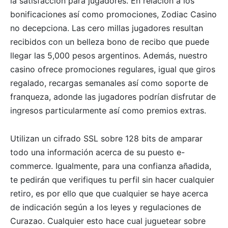
la satisfacción para jugadores. En relación a los
bonificaciones así­ como promociones, Zodiac Casino
no decepciona. Las cero millas jugadores resultan
recibidos con un belleza bono de recibo que puede
llegar las 5,000 pesos argentinos. Además, nuestro
casino ofrece promociones regulares, igual que giros
regalado, recargas semanales así­ como soporte de
franqueza, adonde las jugadores podrían disfrutar de
ingresos particularmente así­ como premios extras.
Utilizan un cifrado SSL sobre 128 bits de amparar
todo una información acerca de su puesto e-
commerce. Igualmente, para una confianza añadida,
te pedirán que verifiques tu perfil sin hacer cualquier
retiro, es por ello que que cualquier se haye acerca
de indicación según a los leyes y regulaciones de
Curazao. Cualquier esto hace cual juguetear sobre