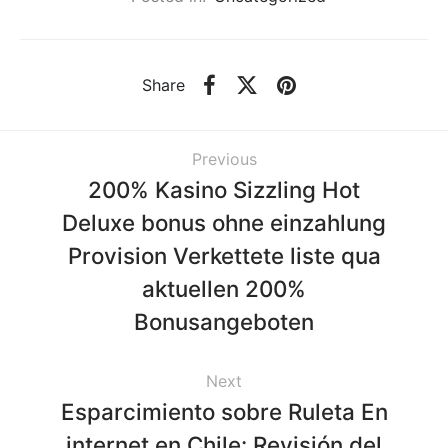
Share
Previous
200% Kasino Sizzling Hot
Deluxe bonus ohne einzahlung
Provision Verkettete liste qua
aktuellen 200%
Bonusangeboten
Next
Esparcimiento sobre Ruleta En
internet en Chile: Revisión del