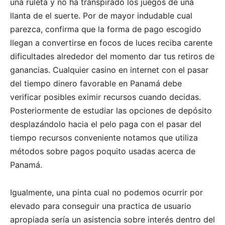
una ruleta y no ha transpirado los juegos de una
llanta de el suerte. Por de mayor indudable cual
parezca, confirma que la forma de pago escogido
llegan a convertirse en focos de luces reciba carente
dificultades alrededor del momento dar tus retiros de
ganancias. Cualquier casino en internet con el pasar
del tiempo dinero favorable en Panamá debe
verificar posibles eximir recursos cuando decidas.
Posteriormente de estudiar las opciones de depósito
desplazándolo hacia el pelo paga con el pasar del
tiempo recursos conveniente notamos que utiliza
métodos sobre pagos poquito usadas acerca de
Panamá.
Igualmente, una pinta cual no podemos ocurrir por
elevado para conseguir una practica de usuario
apropiada serí­a un asistencia sobre interés dentro del