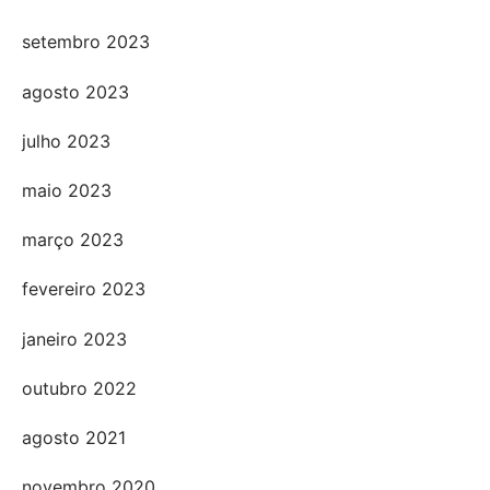
setembro 2023
agosto 2023
julho 2023
maio 2023
março 2023
fevereiro 2023
janeiro 2023
outubro 2022
agosto 2021
novembro 2020