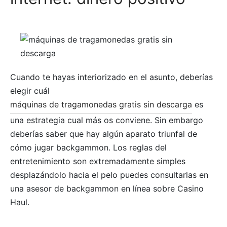
Cuando te hayas interiorizado en el asunto, deberías
elegir cuál
máquinas de tragamonedas gratis sin descarga
es
una estrategia cual más os conviene. Sin embargo
deberías saber que hay algún aparato triunfal de
cómo jugar backgammon. Los reglas del
entretenimiento son extremadamente simples
desplazándolo hacia el pelo puedes consultarlas en
una asesor de backgammon en línea sobre Casino
Haul.