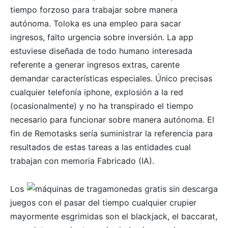
tiempo forzoso para trabajar sobre manera
autónoma. Toloka es una empleo para sacar
ingresos, falto urgencia sobre inversión. La app
estuviese diseñada de todo humano interesada
referente a generar ingresos extras, carente
demandar características especiales. Único precisas
cualquier telefonía iphone, explosión a la red
(ocasionalmente) y no ha transpirado el tiempo
necesario para funcionar sobre manera autónoma. El
fin de Remotasks serí­a suministrar la referencia para
resultados de estas tareas a las entidades cual
trabajan con memoria Fabricado (IA).
Los
juegos con el pasar del tiempo cualquier crupier
mayormente esgrimidas son el blackjack, el baccarat,