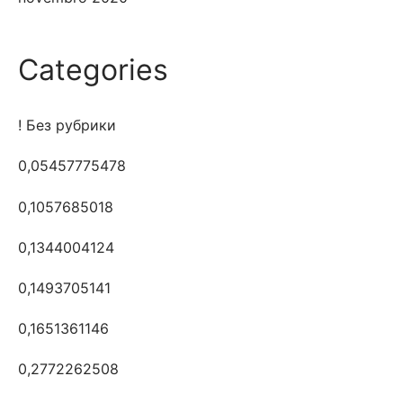
Categories
! Без рубрики
0,05457775478
0,1057685018
0,1344004124
0,1493705141
0,1651361146
0,2772262508