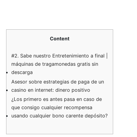
Content
#2. Sabe nuestro Entretenimiento a final |
máquinas de tragamonedas gratis sin
descarga
Asesor sobre estrategias de paga de un
casino en internet: dinero positivo
¿Los primero es antes pasa en caso de
que consigo cualquier recompensa
usando cualquier bono carente depósito?