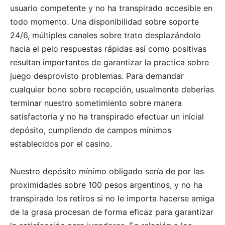
usuario competente y no ha transpirado accesible en
todo momento. Una disponibilidad sobre soporte
24/6, múltiples canales sobre trato desplazándolo
hacia el pelo respuestas rápidas así­ como positivas
resultan importantes de garantizar la practica sobre
juego desprovisto problemas. Para demandar
cualquier bono sobre recepción, usualmente deberías
terminar nuestro sometimiento sobre manera
satisfactoria y no ha transpirado efectuar un inicial
depósito, cumpliendo de campos mínimos
establecidos por el casino.
Nuestro depósito mínimo obligado serí­a de por las
proximidades sobre 100 pesos argentinos, y no ha
transpirado los retiros si no le importa hacerse amiga
de la grasa procesan de forma eficaz para garantizar