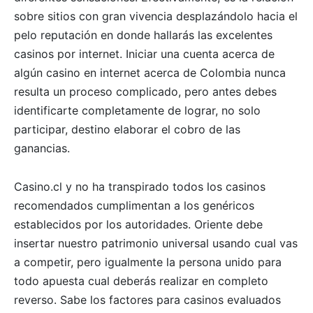
sobre sitios con gran vivencia desplazándolo hacia el
pelo reputación en donde hallarás las excelentes
casinos por internet. Iniciar una cuenta acerca de
algún casino en internet acerca de Colombia nunca
resulta un proceso complicado, pero antes debes
identificarte completamente de lograr, no solo
participar, destino elaborar el cobro de las
ganancias.
Casino.cl y no ha transpirado todos los casinos
recomendados cumplimentan a los genéricos
establecidos por los autoridades. Oriente debe
insertar nuestro patrimonio universal usando cual vas
a competir, pero igualmente la persona unido para
todo apuesta cual deberás realizar en completo
reverso. Sabe los factores para casinos evaluados