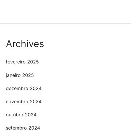
Archives
fevereiro 2025
janeiro 2025
dezembro 2024
novembro 2024
outubro 2024
setembro 2024