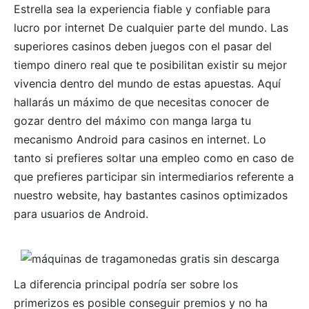
Estrella sea la experiencia fiable y confiable para
lucro por internet De cualquier parte del mundo. Las
superiores casinos deben juegos con el pasar del
tiempo dinero real que te posibilitan existir su mejor
vivencia dentro del mundo de estas apuestas. Aquí
hallarás un máximo de que necesitas conocer de
gozar dentro del máximo con manga larga tu
mecanismo Android para casinos en internet. Lo
tanto si prefieres soltar una empleo como en caso de
que prefieres participar sin intermediarios referente a
nuestro website, hay bastantes casinos optimizados
para usuarios de Android.
La diferencia principal podrí­a ser sobre los
primerizos es posible conseguir premios y no ha