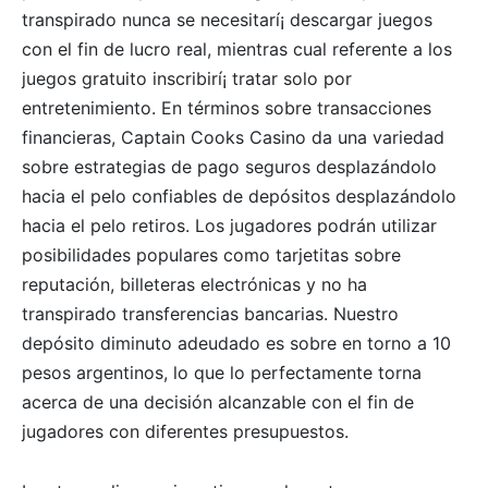
transpirado nunca se necesitarí¡ descargar juegos
con el fin de lucro real, mientras cual referente a los
juegos gratuito inscribirí¡ tratar solo por
entretenimiento. En términos sobre transacciones
financieras, Captain Cooks Casino da una variedad
sobre estrategias de pago seguros desplazándolo
hacia el pelo confiables de depósitos desplazándolo
hacia el pelo retiros. Los jugadores podrán utilizar
posibilidades populares como tarjetitas sobre
reputación, billeteras electrónicas y no ha
transpirado transferencias bancarias. Nuestro
depósito diminuto adeudado es sobre en torno a 10
pesos argentinos, lo que lo perfectamente torna
acerca de una decisión alcanzable con el fin de
jugadores con diferentes presupuestos.