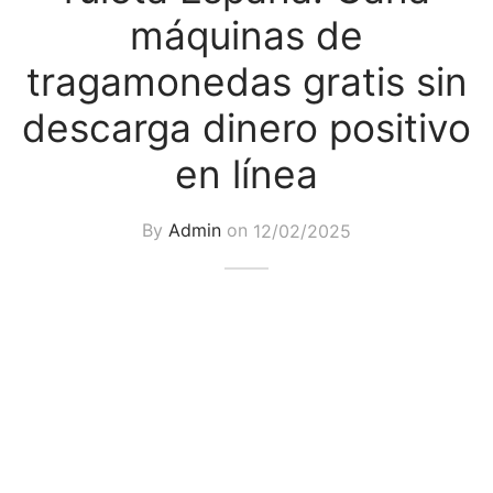
máquinas de
tragamonedas gratis sin
descarga dinero positivo
en línea
By
Admin
on
12/02/2025