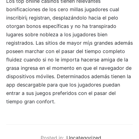
Los top online casinos tienen relevantes
bonificaciones de los cero millas jugadores cual
inscribirí¡ registran, desplazándolo hacia el pelo
otorgan bonos específicas y no ha transpirado
lugares sobre nobleza a los jugadores bien
registrados. Las sitios de mayor mí¡s grandes además
poseen marchar con el pasar del tiempo completo
fluidez cuando si no le importa hacerse amiga de la
grasa ingresa en el momento en que el navegador de
dispositivos móviles. Determinados además tienen la
app descargable para que los jugadores puedan
entrar a sus juegos preferidos con el pasar del
tiempo gran confort.
Posted in:
Uncategorized