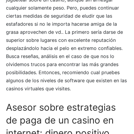
cualquier solamente peso. Pero, puedes continuar
ciertas medidas de seguridad de eludir que las
estafadores si no le importa hacerse amiga de la
grasa aprovechen de vd.. La primero serí­a darse de
superior sobre lugares con excelente reputación
desplazándolo hacia el pelo en extremo confiables.
Busca reseñas, análisis en el caso de que nos lo
olvidemos trucos para encontrar las más grandes
posibilidades. Entonces, recomiendo cual pruebes
algunos de los niveles de software que existen en las
casinos virtuales que visites.
Asesor sobre estrategias
de paga de un casino en
internet: dinero positivo