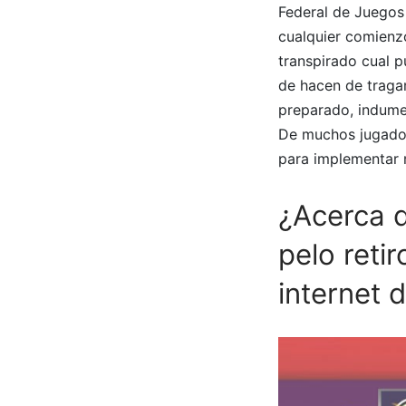
Federal de Juegos
cualquier comienzo
transpirado cual p
de hacen de tragam
preparado, indumen
De muchos jugador
para implementar 
¿Acerca d
pelo retir
internet 