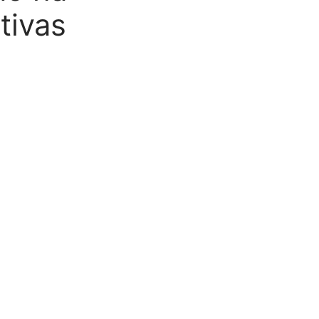
tivas