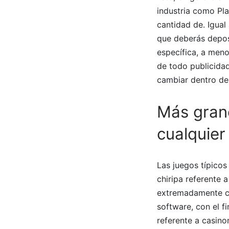
industria como Pl
cantidad de. Igua
que deberás deposi
específica, a meno
de todo publicidad
cambiar dentro de
Más grand
cualquier
Las juegos típicos
chiripa referente 
extremadamente co
software, con el f
referente a casin