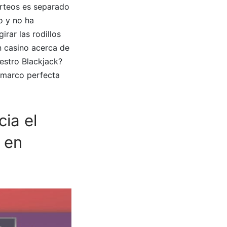
rteos es separado
o y no ha
rar las rodillos
n casino acerca de
uestro Blackjack?
 marco perfecta
ia el
s en