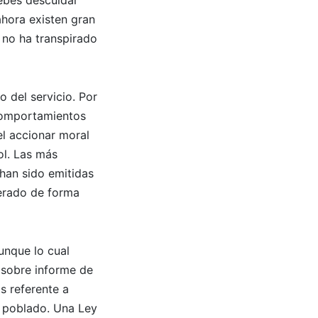
ahora existen gran
 no ha transpirado
o del servicio. Por
 comportamientos
l accionar moral
ol. Las más
han sido emitidas
erado de forma
unque lo cual
 sobre informe de
s referente a
l poblado. Una Ley