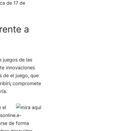
ca de 17 de
rente a
e juegos de las
ante innovaciones
s de el juego, que
ribirí¡ compromete
ría.
 el
sonline.e-
rse de forma
debes descuidar