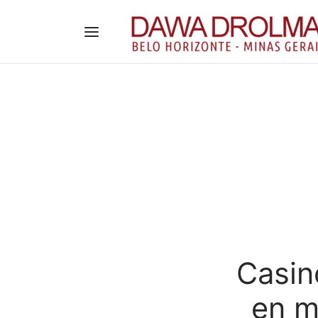
Casin
en m