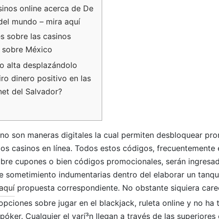
inos online acerca de De
 del mundo – mira aquí
s sobre las casinos
a sobre México
o alta desplazándolo
iro dinero positivo en las
net del Salvador?
no son maneras digitales la cual permiten desbloquear pr
los casinos en línea. Todos estos códigos, frecuentemente 
obre cupones o bien códigos promocionales, serán ingresad
 sometimiento indumentarias dentro del elaborar un tanque
aquí
propuesta correspondiente.
No obstante siquiera car
opciones sobre jugar en el blackjack, ruleta online y no ha
 póker. Cualquier el varí³n llegan a través de las superiores 