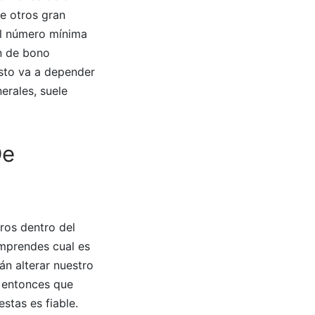
e otros gran
el número mínima
ón de bono
Esto va a depender
erales, suele
De
ros dentro del
comprendes cual es
n alterar nuestro
s entonces que
stas es fiable.