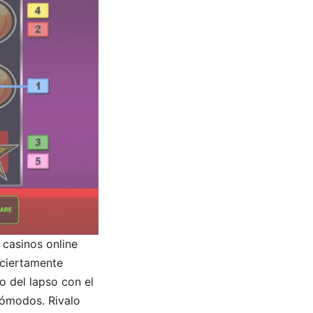
 casinos online
 ciertamente
o del lapso con el
cómodos. Rivalo